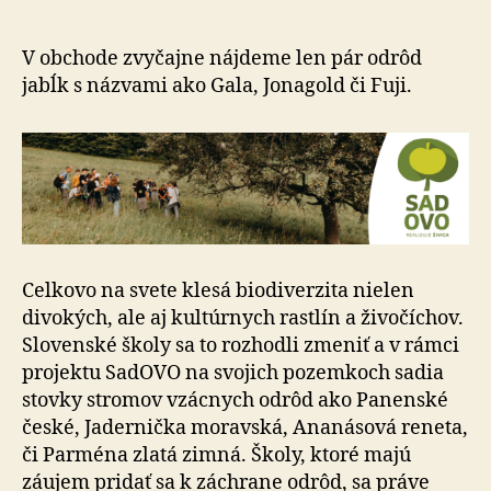
škôl
pribudlo
viac
V obchode zvyčajne nájdeme len pár odrôd
ako
jabĺk s názvami ako Gala, Jonagold či Fuji.
70
starých
odrôd
jabloní
a
hrušiek
Celkovo na svete klesá biodiverzita nielen
divokých, ale aj kultúrnych rastlín a živočíchov.
Slovenské školy sa to rozhodli zmeniť a v rámci
projektu SadOVO na svojich pozemkoch sadia
stovky stromov vzácnych odrôd ako Panenské
české, Jadernička moravská, Ananásová reneta,
či Parména zlatá zimná. Školy, ktoré majú
záujem pridať sa k záchrane odrôd, sa práve