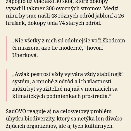
zapojilo už viac ako 30 škôl, ktoré dokopy
vysadili takmer 300 ovocných stromov. Medzi
nimi by sme našli 48 rôznych odrôd jabloní a 26
hrušiek, dokopy teda 74 starých odrôd.
„Nie všetky z nich sú odolnejšie voči škodcom
či mrazom, ako tie moderné,“ hovorí
Uherková.
„Avšak pestrosť vždy vytvára vždy stabilnejší
systém, a mnohé z odrôd a ich vlastností
môžu byť využiteľné najmä v meniacich sa
klimatických podmienkach prostredia.“
SadOVO reaguje aj na celosvetový problém
úbytku biodiverzity, ktorý sa netýka len divoko
žijúcich organizmov, ale aj tých kultúrnych.