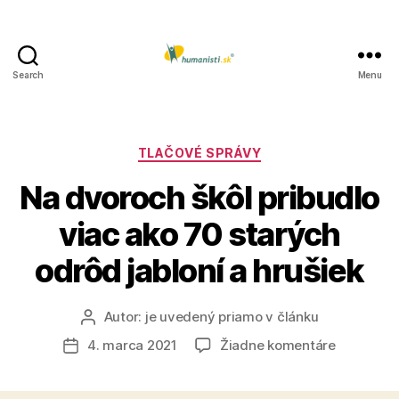
Search
Menu
Humanisti.sk
Kategórie
TLAČOVÉ SPRÁVY
Na dvoroch škôl pribudlo
viac ako 70 starých
odrôd jabloní a hrušiek
Autor:
je uvedený priamo v článku
Autor
článku
na
4. marca 2021
Žiadne komentáre
Dátum
Na
článku
dvoroch