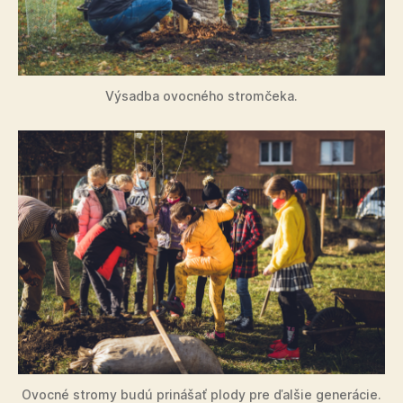
Výsadba ovocného stromčeka.
Ovocné stromy budú prinášať plody pre ďalšie generácie.