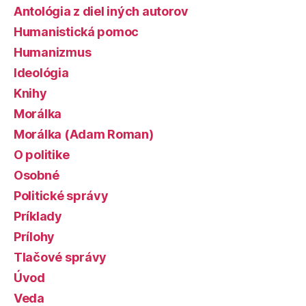
Antológia z diel iných autorov
Humanistická pomoc
Humanizmus
Ideológia
Knihy
Morálka
Morálka (Adam Roman)
O politike
Osobné
Politické správy
Príklady
Prílohy
Tlačové správy
Úvod
Veda