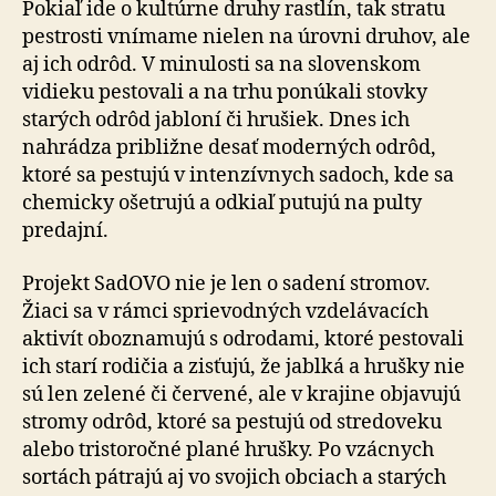
Pokiaľ ide o kultúrne druhy rastlín, tak stratu
pestrosti vnímame nielen na úrovni druhov, ale
aj ich odrôd. V minulosti sa na slovenskom
vidieku pestovali a na trhu ponúkali stovky
starých odrôd jabloní či hrušiek. Dnes ich
nahrádza približne desať moderných odrôd,
ktoré sa pestujú v intenzívnych sadoch, kde sa
chemicky ošetrujú a odkiaľ putujú na pulty
predajní.
Projekt SadOVO nie je len o sadení stromov.
Žiaci sa v rámci sprievodných vzdelávacích
aktivít oboznamujú s odrodami, ktoré pestovali
ich starí rodičia a zisťujú, že jablká a hrušky nie
sú len zelené či červené, ale v krajine objavujú
stromy odrôd, ktoré sa pestujú od stredoveku
alebo tristoročné plané hrušky. Po vzácnych
sortách pátrajú aj vo svojich obciach a starých