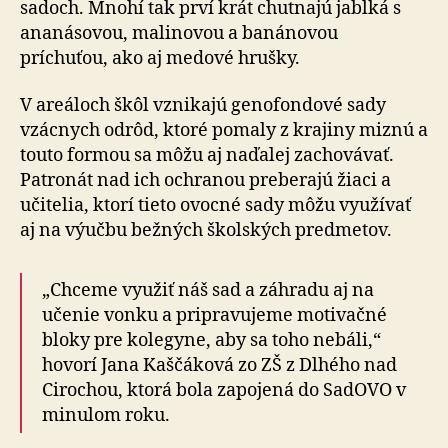
sadoch. Mnohí tak prví krát chutnajú jablká s
ananásovou, malinovou a banánovou
príchuťou, ako aj medové hrušky.
V areáloch škôl vznikajú genofondové sady
vzácnych odrôd, ktoré pomaly z krajiny miznú a
touto formou sa môžu aj naďalej zachovávať.
Patronát nad ich ochranou preberajú žiaci a
učitelia, ktorí tieto ovocné sady môžu využívať
aj na výučbu bežných školských predmetov.
„Chceme využiť náš sad a záhradu aj na
učenie vonku a pripravujeme motivačné
bloky pre kolegyne, aby sa toho nebáli,“
hovorí Jana Kaščáková zo ZŠ z Dlhého nad
Cirochou, ktorá bola zapojená do SadOVO v
minulom roku.