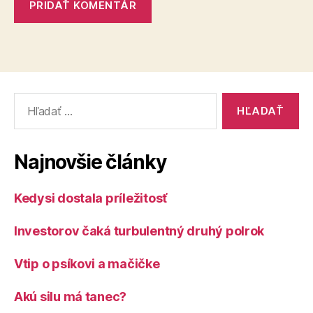
Vyhľadať:
Najnovšie články
Kedysi dostala príležitosť
Investorov čaká turbulentný druhý polrok
Vtip o psíkovi a mačičke
Akú silu má tanec?