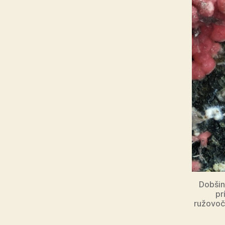
Dobšin
pr
ružovoče