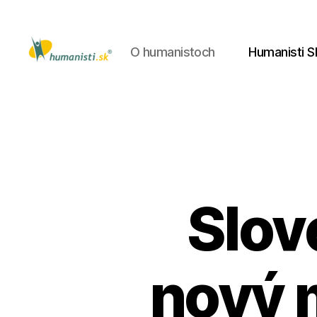
O humanistoch
Humanisti S
Humanisti.sk
Slov
nový m