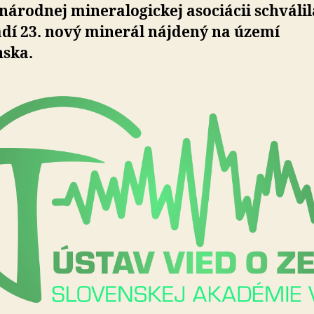
árodnej mineralogickej asociácii schválil
adí 23. nový minerál nájdený na území
nska.