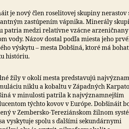
áit je nový člen roselitovej skupiny nerastov 
antným zastúpením vápnika. Minerály skup
tu patria medzi relatívne vzácne arzeničnany
m vody. Názov dostal podľa miesta jeho prv
ého výskytu – mesta Dobšiná, ktoré má boha
u históriu.
né žily v okolí mesta predstavujú najvýznam
uláciu niklu a kobaltu v Západných Karpato
iná v minulosti patrila k najvýznamnejším
ucentom týchto kovov v Európe. Dobšináit b
ený v Zembersko-Tereziánskom žilnom syst
sa vyskytuje spolu s ďalšími sekundárnymi