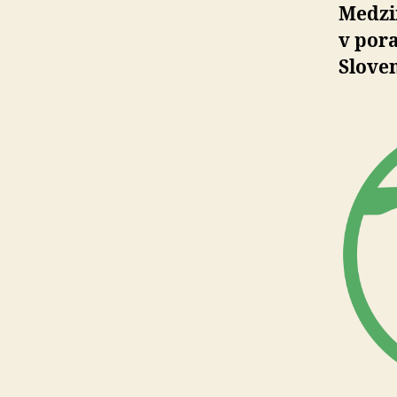
Medzin
v por
Slove