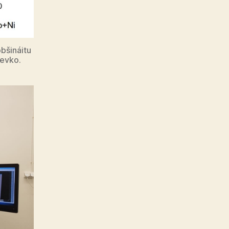
bšináitu
tevko.