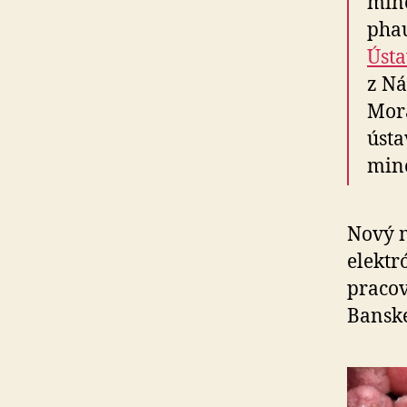
mine
phau
Ústa
z Ná
Mor
ústa
mine
Nový m
elekt
pracov
Banske