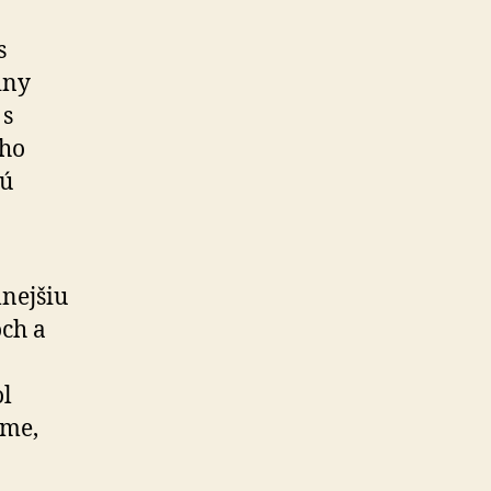
s
iny
 s
ého
tú
nejšiu
ch a
ol
éme,