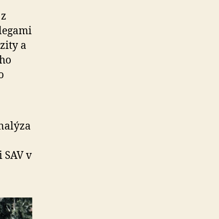
 z
olegami
zity a
eho
o
analýza
i SAV v