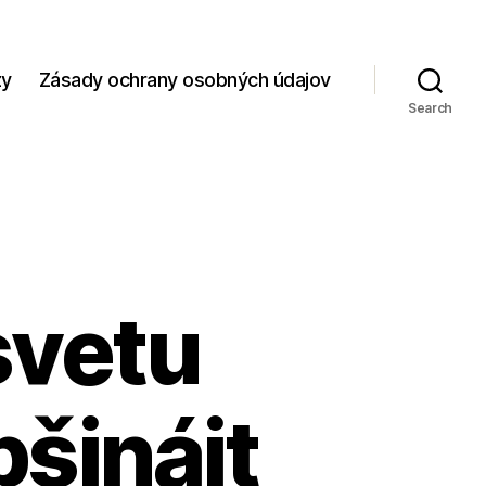
zy
Zásady ochrany osobných údajov
Search
svetu
bšináit