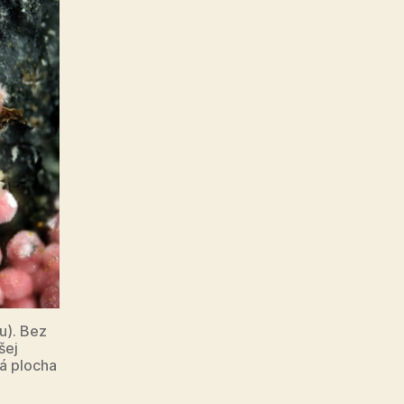
u). Bez
šej
ná plocha