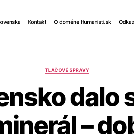
lovenska
Kontakt
O doméne Humanisti.sk
Odka
Kategórie
TLAČOVÉ SPRÁVY
ensko dalo 
inerál – do