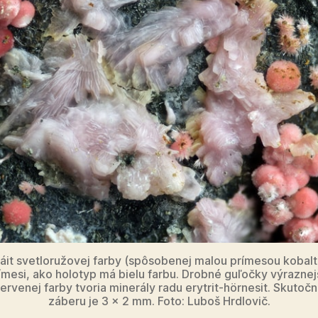
áit svetloružovej farby (spôsobenej malou prímesou kobalt
ímesi, ako holotyp má bielu farbu. Drobné guľočky výraznej
rvenej farby tvoria minerály radu erytrit-hörnesit. Skutoč
záberu je 3 × 2 mm. Foto: Luboš Hrdlovič.