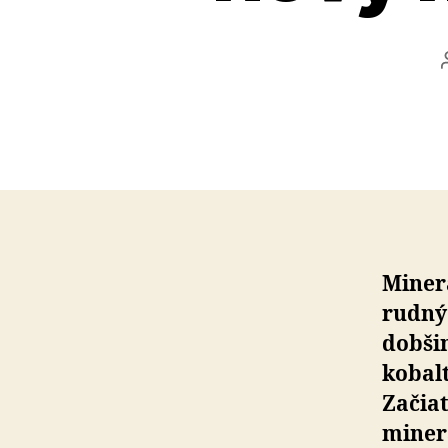
Minera
rudnýc
dobšin
kobalt
Začia
minerá