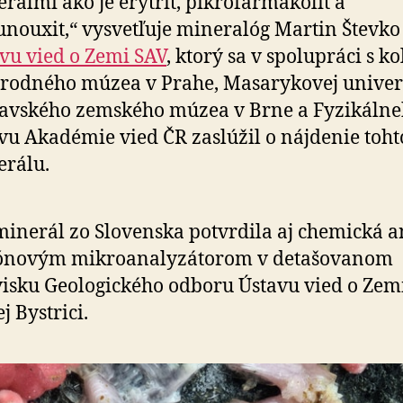
rálmi ako je erytrit, pikrofarmakolit a
nouxit,“ vysvetľuje mineralóg Martin Števko
vu vied o Zemi SAV
, ktorý sa v spolupráci s k
rodného múzea v Prahe, Masarykovej univer
avského zemského múzea v Brne a Fyzikáln
vu Akadémie vied ČR zaslúžil o nájdenie toht
rálu.
inerál zo Slovenska potvrdila aj chemická 
rónovým mikroanalyzátorom v detašovanom
isku Geologického odboru Ústavu vied o Zem
j Bystrici.