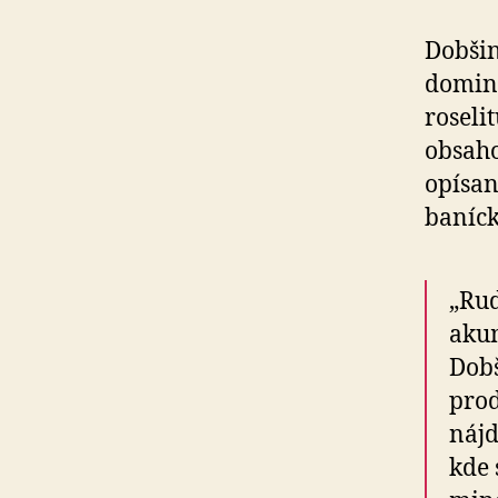
Dobšin
domin
roseli
obsaho
opísan
baníck
„Rud
akum
Dobš
prod
nájd
kde 