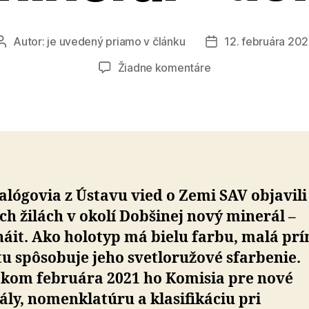
Autor:
je uvedený priamo v článku
12. februára 202
Autor
Dátum
článku
článku
na
Žiadne komentáre
Slovensko
dalo
svetu
nový
minerál
–
dobšináit
lógovia z Ústavu vied o Zemi SAV objavili
h žilách v okolí Dobšinej nový minerál –
áit. Ako holotyp má bielu farbu, malá pr
u spôsobuje jeho svetloružové sfarbenie.
tkom februára 2021 ho Komisia pre nové
ly, nomenklatúru a klasifikáciu pri