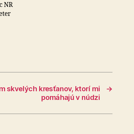
ec NR
eter
 skvelých kresťanov, ktorí mi
→
pomáhajú v núdzi