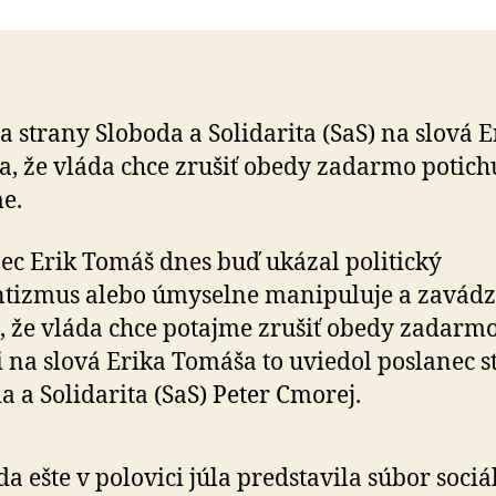
Odkazujem
Erikovi
Tomášovi,
že
vláda
a strany Sloboda a Solidarita (SaS) na slová E
lacného
, že vláda chce zrušiť obedy zadarmo potich
populizmu
a
e.
volebnej
korupcie
ec Erik Tomáš dnes buď ukázal politický
skončila
ntizmus alebo úmyselne manipuluje a zavádz
, že vláda chce potajme zrušiť obedy zadarmo
i na slová Erika Tomáša to uviedol poslanec s
a a Solidarita (SaS) Peter Cmorej.
da ešte v polovici júla predstavila súbor soci