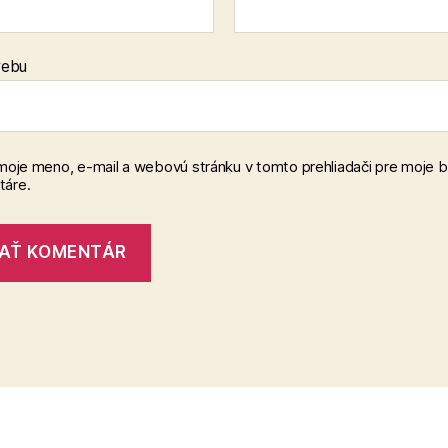
webu
 moje meno, e-mail a webovú stránku v tomto prehliadači pre moje 
áre.