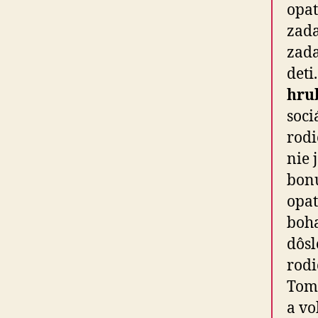
opat
zad
zada
deti
hru
soci
rodi
nie 
bonu
opat
boha
dôsl
rodi
Tomá
a vo