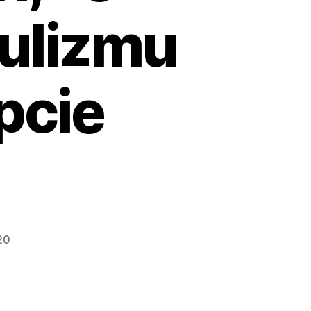
pulizmu
pcie
20