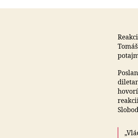
Reakci
Tomáša
potajm
Poslan
dileta
hovorí
reakci
Slobod
„Vlá