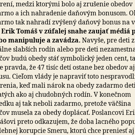
rení, medzi ktorými bolo aj zrušenie obedov
armo a ich nahradenie daňovým bonusom. O
rmo tak nahradí zvýšený daňový bonus na v
.
Erik Tomáš v zúfalej snahe zaujať médiá 
bo manipuluje a zavádza.
Navyše, pre deti 
álne slabších rodín alebo pre deti nezamest
čov budú obedy stáť symbolický jeden cent, t
je pravda, že 47 tisíc detí ostane bez obedov a
su. Cieľom vlády je napraviť toto nespravodl
renia, keď mali nárok na obedy zadarmo deti
tých ako aj chudobných rodín. V konečnom
edku aj tak neboli zadarmo, pretože väčšina
čov musela za obedy doplácať. Poslancovi Er
šovi preto odkazujem, že doba lacného pop
lebnej korupcie Smeru, ktorú chce preniesť aj