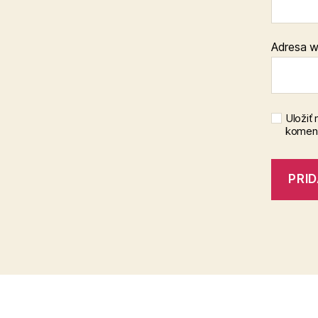
Adresa 
Uložiť
koment