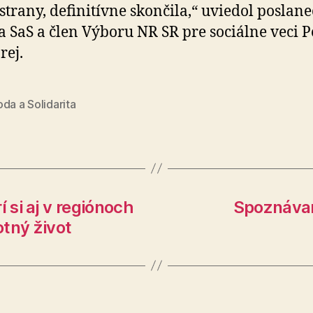
 strany, definitívne skončila,“ uviedol poslan
a SaS a člen Výboru NR SR pre sociálne veci P
ej.
da a Solidarita
 si aj v regiónoch
Spoznávam
tný život