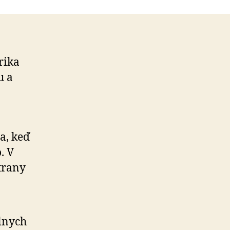
rika
u a
a, keď
. V
trany
álnych