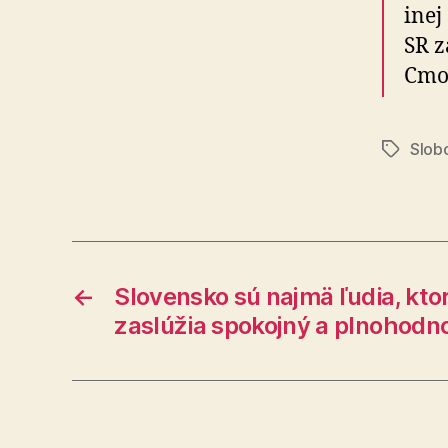
inej
SR z
Cmor
Slobo
Značky
←
Slovensko sú najmä ľudia, ktorí
zaslúžia spokojný a plnohodno