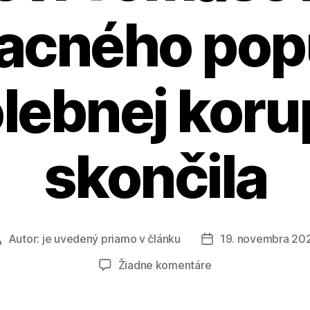
lacného po
olebnej koru
skončila
Autor:
je uvedený priamo v článku
19. novembra 20
Autor
Dátum
článku
článku
na
Žiadne komentáre
Peter
Cmorej: