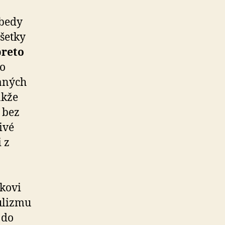
bedy
šetky
preto
zo
naných
akže
j bez
ivé
 z
ikovi
ulizmu
 do