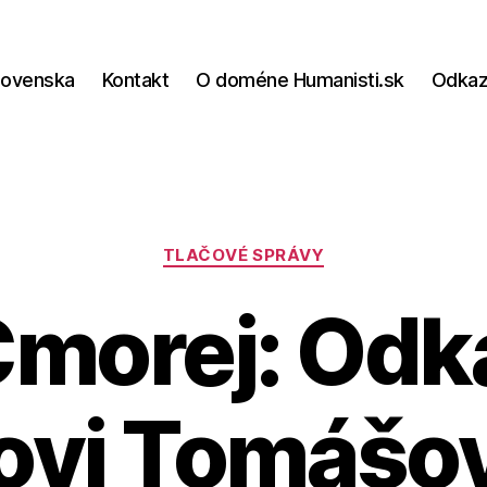
lovenska
Kontakt
O doméne Humanisti.sk
Odka
Kategórie
TLAČOVÉ SPRÁVY
Cmorej: Od
ovi Tomášov