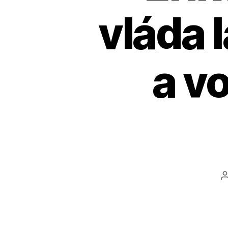
vláda 
a v