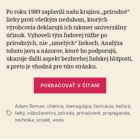
a
umelé
Po roku 1989 zaplavili našu krajinu „prírodné“
lieky proti všetkým neduhom, ktorých
výrobcovia deklarujú ich takmer univerzálny
účinok. Vyhoveli tým ľudovej túžbe po
prírodných, nie „umelých“ liekoch. Analýza
tohoto javu a názorov, ktoré ho podporujú,
ukazuje ďalší aspekt bezbrehej ľudskej hlúposti,
a preto je vhodná pre túto stránku.
„Prírodné
POKRAČOVAŤ V ČÍTANÍ
a
umelé“
Adam Roman
,
chémia
,
demagógia
,
farmácia
,
liečivá
,
lieky
,
náboženstvo
,
príroda
,
prirodzené
,
propaganda
,
Značky
technika
,
umelé
,
veda