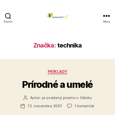
Search
Menu
Humanisti.sk
Značka:
technika
Kategórie
PRÍKLADY
Prírodné a umelé
Autor:
je uvedený priamo v článku
Autor
článku
na
13. novembra 2001
1 komentár
Dátum
Prírodné
článku