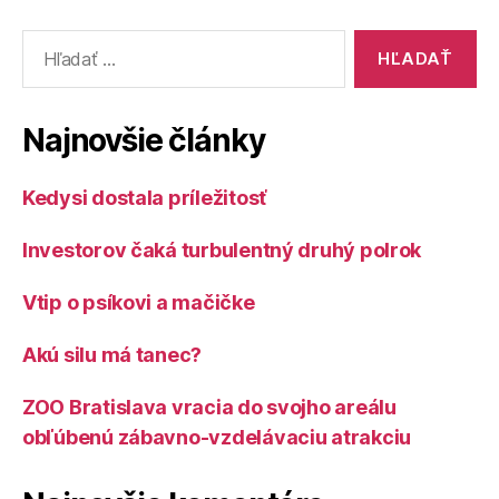
Vyhľadať:
Najnovšie články
Kedysi dostala príležitosť
Investorov čaká turbulentný druhý polrok
Vtip o psíkovi a mačičke
Akú silu má tanec?
ZOO Bratislava vracia do svojho areálu
obľúbenú zábavno-vzdelávaciu atrakciu