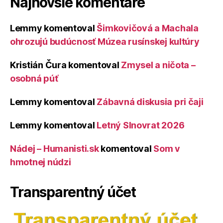
Najnovšie komentáre
Lemmy
komentoval
Šimkovičová a Machala
ohrozujú budúcnosť Múzea rusínskej kultúry
Kristián Čura
komentoval
Zmysel a ničota –
osobná púť
Lemmy
komentoval
Zábavná diskusia pri čaji
Lemmy
komentoval
Letný Slnovrat 2026
Nádej – Humanisti.sk
komentoval
Som v
hmotnej núdzi
Transparentný účet