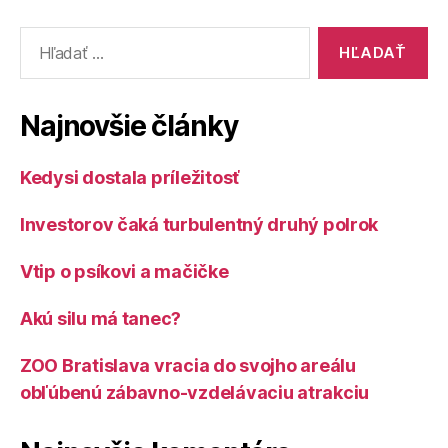
Vyhľadať:
Najnovšie články
Kedysi dostala príležitosť
Investorov čaká turbulentný druhý polrok
Vtip o psíkovi a mačičke
Akú silu má tanec?
ZOO Bratislava vracia do svojho areálu
obľúbenú zábavno-vzdelávaciu atrakciu