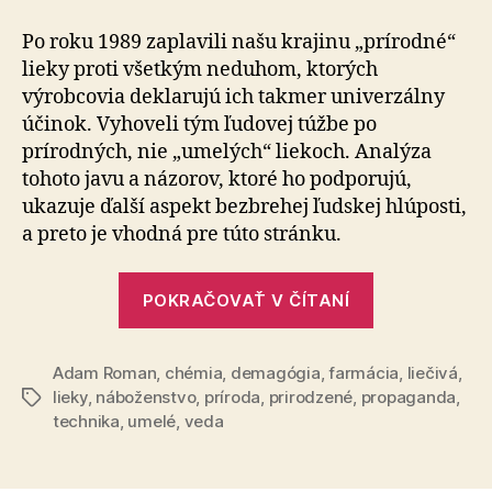
a
umelé
Po roku 1989 zaplavili našu krajinu „prírodné“
lieky proti všetkým neduhom, ktorých
výrobcovia deklarujú ich takmer univerzálny
účinok. Vyhoveli tým ľudovej túžbe po
prírodných, nie „umelých“ liekoch. Analýza
tohoto javu a názorov, ktoré ho podporujú,
ukazuje ďalší aspekt bezbrehej ľudskej hlúposti,
a preto je vhodná pre túto stránku.
„Prírodné
POKRAČOVAŤ V ČÍTANÍ
a
umelé“
Adam Roman
,
chémia
,
demagógia
,
farmácia
,
liečivá
,
lieky
,
náboženstvo
,
príroda
,
prirodzené
,
propaganda
,
Značky
technika
,
umelé
,
veda