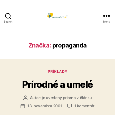
Search
Menu
Humanisti.sk
Značka:
propaganda
Kategórie
PRÍKLADY
Prírodné a umelé
Autor:
je uvedený priamo v článku
Autor
článku
na
13. novembra 2001
1 komentár
Dátum
Prírodné
článku