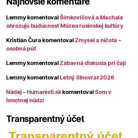
Najnovšie komentáre
Lemmy
komentoval
Šimkovičová a Machala
ohrozujú budúcnosť Múzea rusínskej kultúry
Kristián Čura
komentoval
Zmysel a ničota –
osobná púť
Lemmy
komentoval
Zábavná diskusia pri čaji
Lemmy
komentoval
Letný Slnovrat 2026
Nádej – Humanisti.sk
komentoval
Som v
hmotnej núdzi
Transparentný účet