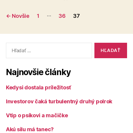
Stránkovanie
…
←
Novšie
1
36
37
príspevkov
Vyhľadať:
Najnovšie články
Kedysi dostala príležitosť
Investorov čaká turbulentný druhý polrok
Vtip o psíkovi a mačičke
Akú silu má tanec?