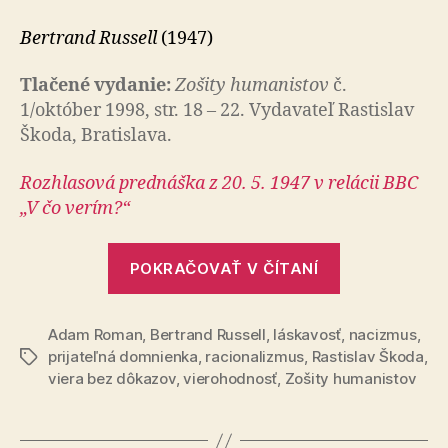
racionalistu
Bertrand Russell
(1947)
Tlačené vydanie:
Zošity humanistov
č.
1/október 1998, str. 18 – 22. Vydavateľ Rastislav
Škoda, Bratislava.
Rozhlasová prednáška z 20. 5. 1947 v relácii BBC
„V čo ve­rím?“
„Vyznanie
POKRAČOVAŤ V ČÍTANÍ
racionalistu
Adam Roman
,
Bertrand Russell
,
láskavosť
,
nacizmus
,
prijateľná domnienka
,
racionalizmus
,
Rastislav Škoda
,
Značky
viera bez dôkazov
,
vierohodnosť
,
Zošity humanistov