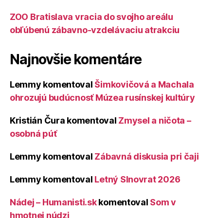
ZOO Bratislava vracia do svojho areálu
obľúbenú zábavno-vzdelávaciu atrakciu
Najnovšie komentáre
Lemmy
komentoval
Šimkovičová a Machala
ohrozujú budúcnosť Múzea rusínskej kultúry
Kristián Čura
komentoval
Zmysel a ničota –
osobná púť
Lemmy
komentoval
Zábavná diskusia pri čaji
Lemmy
komentoval
Letný Slnovrat 2026
Nádej – Humanisti.sk
komentoval
Som v
hmotnej núdzi