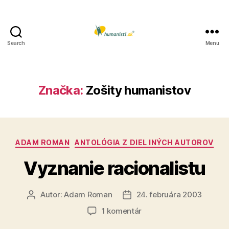
Search
Menu
Humanisti.sk
Značka:
Zošity humanistov
Kategórie
ADAM ROMAN
ANTOLÓGIA Z DIEL INÝCH AUTOROV
Vyznanie racionalistu
Autor:
Adam Roman
24. februára 2003
Autor
Dátum
článku
článku
na
1 komentár
Vyznanie