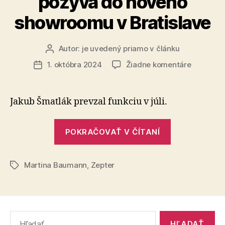
pozýva do nového
showroomu v Bratislave
Autor:
je uvedený priamo v článku
Autor
článku
na
1. októbra 2024
Žiadne komentáre
Dátum
Nový
článku
generáln
riaditeľ
Jakub Šmatlák prevzal funkciu v júli.
Zepter
Internati
„Nový
pre
POKRAČOVAŤ V ČÍTANÍ
generálny
ČR
riaditeľ
a
SR
Martina Baumann
,
Zepter
Zepter
Značky
Jakub
Internationa
Šmatlák
pre
pozýva
ČR
do
Vyhľadať:
nového
a