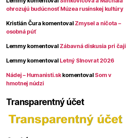
Lemmy
komentoval
Šimkovičová a Machala
ohrozujú budúcnosť Múzea rusínskej kultúry
Kristián Čura
komentoval
Zmysel a ničota –
osobná púť
Lemmy
komentoval
Zábavná diskusia pri čaji
Lemmy
komentoval
Letný Slnovrat 2026
Nádej – Humanisti.sk
komentoval
Som v
hmotnej núdzi
Transparentný účet