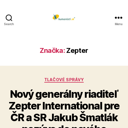
Search
Menu
Humanisti.sk
Značka:
Zepter
Kategórie
TLAČOVÉ SPRÁVY
Nový generálny riaditeľ
Zepter International pre
ČR a SR Jakub Šmatlák