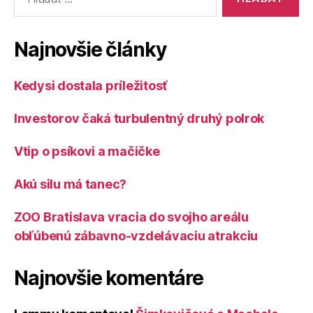
showroo
SR
v
Jakub
Bratislav
Najnovšie články
Šmatlák
pozýva
Kedysi dostala príležitosť
do
nového
Investorov čaká turbulentný druhý polrok
showroomu
v
Vtip o psíkovi a mačičke
Bratislave“
Akú silu má tanec?
ZOO Bratislava vracia do svojho areálu
obľúbenú zábavno-vzdelávaciu atrakciu
Najnovšie komentáre