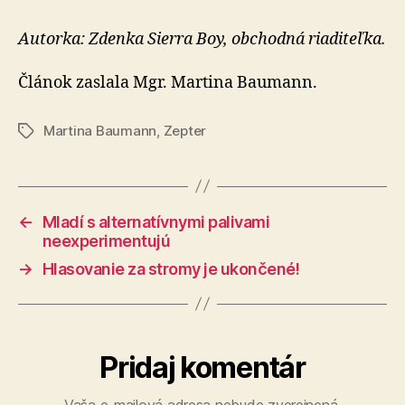
Autorka: Zdenka Sierra Boy, obchodná riaditeľka.
Článok zaslala Mgr. Martina Baumann.
Martina Baumann
,
Zepter
Značky
←
Mladí s alternatívnymi palivami
neexperimentujú
→
Hlasovanie za stromy je ukončené!
Pridaj komentár
Vaša e-mailová adresa nebude zverejnená.