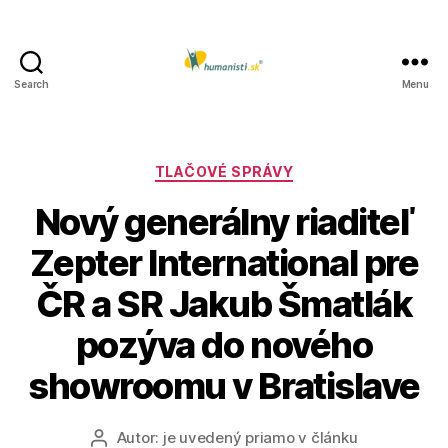
Search
Menu
Humanisti.sk
Kategórie
TLAČOVÉ SPRÁVY
Nový generálny riaditeľ
Zepter International pre
ČR a SR Jakub Šmatlák
pozýva do nového
showroomu v Bratislave
Autor:
je uvedený priamo v článku
Autor