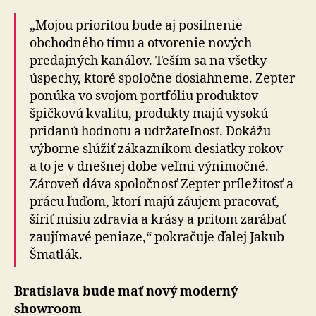
„Mojou prioritou bude aj posilnenie
obchodného tímu a otvorenie nových
predajných kanálov. Teším sa na všetky
úspechy, ktoré spoločne dosiahneme. Zepter
ponúka vo svojom portfóliu produktov
špičkovú kvalitu, produkty majú vysokú
pridanú hodnotu a udržateľnosť. Dokážu
výborne slúžiť zákazníkom desiatky rokov
a to je v dnešnej dobe veľmi výnimočné.
Zároveň dáva spoločnosť Zepter príležitosť a
prácu ľuďom, ktorí majú záujem pracovať,
šíriť misiu zdravia a krásy a pritom zarábať
zaujímavé peniaze,“ pokračuje ďalej Jakub
Šmatlák.
Bratislava bude mať nový moderný
showroom