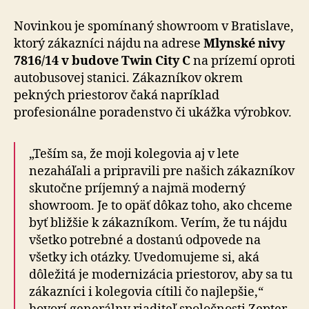
Novinkou je spomínaný showroom v Bratislave,
ktorý zá­kaz­ní­ci nájdu na adrese
Mlynské nivy
7816/14 v bu­do­ve Twin City C
na prízemí oproti
auto­bu­so­vej stanici. Zákazníkov okrem
pekných priestorov čaká napríklad
profesionálne poradenstvo či ukážka výrobkov.
„Teším sa, že moji kolegovia aj v lete
nezaháľali a pripravili pre našich zákazníkov
skutočne príjemný a najmä moderný
showroom. Je to opäť dôkaz toho, ako chceme
byť bližšie k zákazníkom. Verím, že tu nájdu
všetko potrebné a dostanú odpovede na
všetky ich otázky. Uve­do­mu­je­me si, aká
dôležitá je mo­der­ni­zá­cia priestorov, aby sa tu
zá­kaz­ní­ci i ko­le­go­via cítili čo naj­lep­šie,“