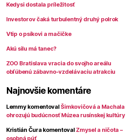
Kedysi dostala príležitosť
Investorov čaká turbulentný druhý polrok
Vtip o psíkovi a mačičke
Akú silu má tanec?
ZOO Bratislava vracia do svojho areálu
obľúbenú zábavno-vzdelávaciu atrakciu
Najnovšie komentáre
Lemmy
komentoval
Šimkovičová a Machala
ohrozujú budúcnosť Múzea rusínskej kultúry
Kristián Čura
komentoval
Zmysel a ničota –
osobná púť