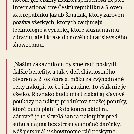
hovorí generálny riaditeľ spoločnosti Zepter
Inter­na­tio­nal pre Českú re­pub­liku a Slo­ven­
skú re­pub­li­ku Jakub Šmatlák, ktorý zároveň
pozýva všetkých, ktorých zaujímajú
technológie a výrobky, ktoré slúžia nášmu
zdraviu, ale i kráse do nového bratislavského
showroomu.
„Našim zákazníkom by sme radi poskytli
ďalšie benefity, a tak v deň slávnostného
otvorenia 2. októbra si môžu za zvýhodnené
ceny nakúpiť to, čo ich zaujme. To však nie je
všetko. Rovnako budú môcť získať aj zľavové
poukazy na nákup produktov z našej ponuky,
ktoré budú platiť až do konca októbra.
Zároveň je to skvelá šanca nakúpiť v pred­
stihu a najmä bez stresu vianočné darčeky.
Náš personál v showroome rád poskytne