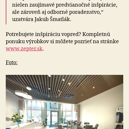
nielen zaujímavé predvianočné inšpirácie,
ale zároveň aj odborné poradenstvo,“
uzatvára Jakub Šmatlák.
Potrebujete inšpiráciu vopred? Kompletnú
ponuku výrobkov si môžete pozrieť na stránke
www.zepter.sk
.
Foto: