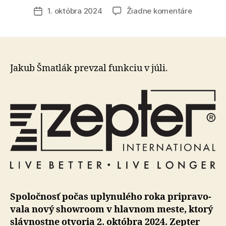
článku
na
1. októbra 2024
Žiadne komentáre
Dátum
Nový
článku
generáln
riaditeľ
Zepter
Internati
Jakub Šmatlák prevzal funkciu v júli.
pre
ČR
a
SR
Jakub
Šmatlák
pozýva
do
nového
showroo
v
Spoločnosť počas uplynulého roka pri­pra­vo­
Bratislav
va­la nový show­room v hlav­nom meste, ktorý
sláv­nostne otvoria 2. ok­tóbra 2024. Zepter