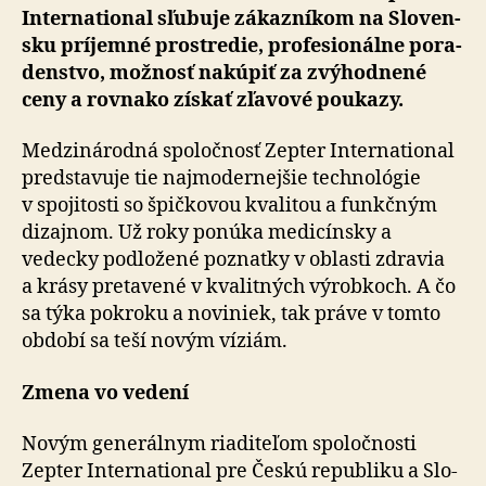
Inter­na­tio­nal sľu­buje zá­kaz­ní­kom na Slo­ven­
sku prí­jem­né prostre­die, pro­fe­sio­nál­ne po­ra­
den­stvo, mož­nosť nakúpiť za zvý­hod­ne­né
ceny a rov­na­ko získať zľa­vové po­u­ka­zy.
Medzinárodná spoločnosť Zepter International
pred­sta­vuje tie naj­mo­der­nej­šie tech­no­ló­gie
v spo­ji­tosti so špičkovou kvalitou a funkčným
dizajnom. Už roky ponúka medicínsky a
vedecky podložené poznatky v oblasti zdravia
a krásy pretavené v kva­litných výrobkoch. A čo
sa týka pokroku a no­vi­niek, tak práve v tomto
období sa teší novým víziám.
Zmena vo vedení
Novým generálnym riaditeľom spoločnosti
Zepter Inter­na­tio­nal pre Českú re­pub­liku a Slo­