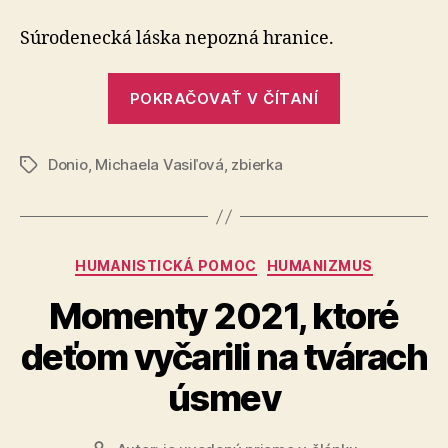
nádej
Tomášov
Súrodenecká láska nepozná hranice.
„Vlejme
POKRAČOVAŤ V ČÍTANÍ
nádej
Tomášovi“
Donio
,
Michaela Vasiľová
,
zbierka
Značky
Kategórie
HUMANISTICKÁ POMOC
HUMANIZMUS
Momenty 2021, ktoré
deťom vyčarili na tvárach
úsmev