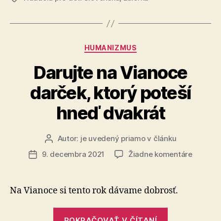
75
jednorodičo
Kategórie
HUMANIZMUS
Darujte na Vianoce
darček, ktorý poteší
hneď dvakrát
Autor:
je uvedený priamo v článku
Autor
článku
na
9. decembra 2021
Žiadne komentáre
Dátum
Darujte
článku
na
Vianoce
Na Vianoce si tento rok dávame dobrosť.
darček,
ktorý
„Darujte
poteší
POKRAČOVAŤ V ČÍTANÍ