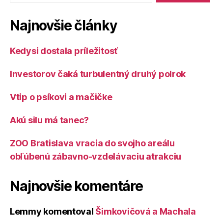
Najnovšie články
Kedysi dostala príležitosť
Investorov čaká turbulentný druhý polrok
Vtip o psíkovi a mačičke
Akú silu má tanec?
ZOO Bratislava vracia do svojho areálu
obľúbenú zábavno-vzdelávaciu atrakciu
Najnovšie komentáre
Lemmy
komentoval
Šimkovičová a Machala