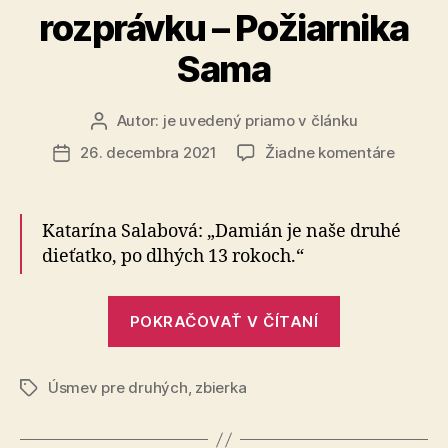
rozprávku – Požiarnika
Sama
Autor:
je uvedený priamo v článku
Autor
článku
na
26. decembra 2021
Žiadne komentáre
Dátum
Damián
článku
má
rád
Katarína Salabová: „Damián je naše druhé
rozprá
dieťatko, po dlhých 13 rokoch.“
–
Požiarn
Sama
„Damián
POKRAČOVAŤ V ČÍTANÍ
má
rád
Úsmev pre druhých
,
zbierka
rozprávku
Značky
–
Požiarnika