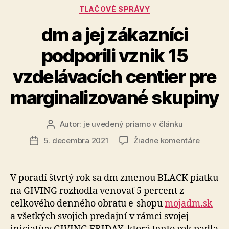
Kategórie
TLAČOVÉ SPRÁVY
dm a jej zákazníci
podporili vznik 15
vzdelávacích centier pre
marginalizované skupiny
Autor:
je uvedený priamo v článku
Autor
článku
na
5. decembra 2021
Žiadne komentáre
Dátum
dm
článku
a
jej
V poradí štvrtý rok sa dm zmenou BLACK piatku
zákazníc
na GIVING rozhodla venovať 5 percent z
podporil
celkového denného obratu e-shopu
mojadm.sk
vznik
a všetkých svojich predajní v rámci svojej
15