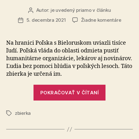
Autor:
je uvedený priamo v článku
Autor
článku
na
5. decembra 2021
Žiadne komentáre
Dátum
Zbierka
článku
pre
ľudí
Na hranici Poľska s Bieloruskom uviazli tisíce
na
ľudí. Poľská vláda do oblasti odmieta pustiť
poľsko-
humanitárne organizácie, lekárov aj novinárov.
bielorus
Ľudia bez pomoci blúdia v poľských lesoch. Táto
hranici
zbierka je určená im.
„Zbierka
POKRAČOVAŤ V ČÍTANÍ
pre
ľudí
zbierka
na
Značky
poľsko-
bieloruskej
hranici“