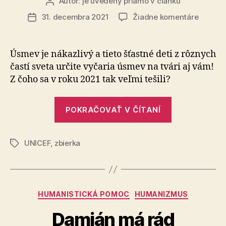
Autor:
je uvedený priamo v článku
Autor
článku
na
31. decembra 2021
Žiadne komentáre
Dátum
Momen
článku
2021,
ktoré
Úsmev je nákazlivý a tieto šťastné deti z rôznych
deťom
častí sveta určite vyčaria úsmev na tvári aj vám!
vyčarili
Z čoho sa v roku 2021 tak veľmi tešili?
na
tvárach
„Momenty
úsmev
POKRAČOVAŤ V ČÍTANÍ
2021,
ktoré
UNICEF
,
zbierka
deťom
Značky
vyčarili
na
tvárach
Kategórie
HUMANISTICKÁ POMOC
HUMANIZMUS
úsmev“
Damián má rád