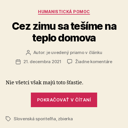
Sama“
Kategórie
HUMANISTICKÁ POMOC
Cez zimu sa tešíme na
teplo domova
Autor:
je uvedený priamo v článku
Autor
článku
na
21. decembra 2021
Žiadne komentáre
Dátum
Cez
článku
zimu
sa
Nie všetci však majú toto šťastie.
tešíme
na
„Cez
teplo
POKRAČOVAŤ V ČÍTANÍ
zimu
domov
sa
Slovenská sporiteľňa
,
zbierka
tešíme
Značky
na