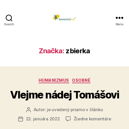
Search
Menu
Humanisti.sk
Značka:
zbierka
Kategórie
HUMANIZMUS
OSOBNÉ
Vlejme nádej Tomášovi
Autor:
je uvedený priamo v článku
Autor
článku
na
22. januára 2022
Žiadne komentáre
Dátum
Vlejme
článku