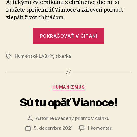
Aj takými zvieratkami z chránenej dielne si
a
môžete spríjemniť Vianoce a zároveň pomôcť
zároveň
zlepšiť život chlpáčom.
pomôže
zvierat
„Kúpou
POKRAČOVAŤ V ČÍTANÍ
seba
potešíte
Humenské LABKY
,
zbierka
a
Značky
zároveň
pomôžete
zvieratkám“
Kategórie
HUMANIZMUS
Sú tu opäť Vianoce!
Autor:
je uvedený priamo v článku
Autor
článku
na
5. decembra 2021
1 komentár
Dátum
Sú
článku