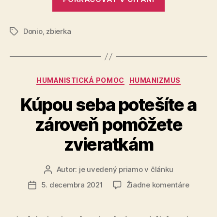
na
hneď
Vianoce
dvakrát
Donio
,
zbierka
darček,
Značky
ktorý
poteší
hneď
Kategórie
HUMANISTICKÁ POMOC
HUMANIZMUS
dvakrát“
Kúpou seba potešíte a
zároveň pomôžete
zvieratkám
Autor:
je uvedený priamo v článku
Autor
článku
na
5. decembra 2021
Žiadne komentáre
Dátum
Kúpou
článku
seba
potešíte