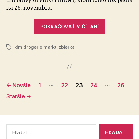
iniciatívy GIVING FRIDAY, ktorá tento rok padla
vzdeláv
na 26. novembra.
centier
pre
margina
„dm
POKRAČOVAŤ V ČÍTANÍ
skupiny
a
jej
dm drogerie markt
,
zbierka
zákazníci
Značky
podporili
vznik
15
Stránkovanie
vzdelávacíc
…
…
←
Novšie
1
22
23
24
26
centier
príspevkov
Staršie
→
pre
marginalizo
skupiny“
Vyhľadať: