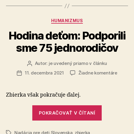
teplo
domova“
Kategórie
HUMANIZMUS
Hodina deťom: Podporili
sme 75 jednorodičov
Autor:
je uvedený priamo v článku
Autor
článku
na
11. decembra 2021
Žiadne komentáre
Dátum
Hodina
článku
deťom:
Podporil
Zbierka však pokračuje ďalej.
sme
75
„Hodina
jednoro
POKRAČOVAŤ V ČÍTANÍ
deťom:
Podporili
Nadácia pre deti Slovenska
,
zbierka
sme
Značky