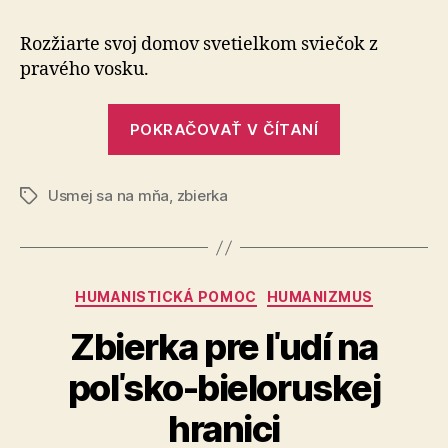
tu
opäť
Rozžiarte svoj domov svetielkom sviečok z
Vianoce!
pravého vosku.
„Sú
POKRAČOVAŤ V ČÍTANÍ
tu
opäť
Usmej sa na mňa
,
zbierka
Vianoce!“
Značky
Kategórie
HUMANISTICKÁ POMOC
HUMANIZMUS
Zbierka pre ľudí na
poľsko-bieloruskej
hranici