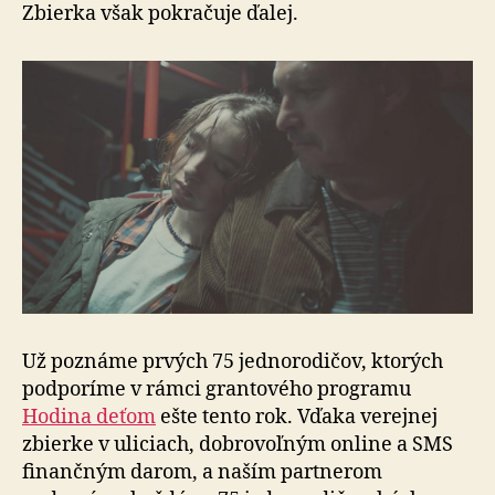
75
Zbierka však pokračuje ďalej.
jednoro
Už poznáme prvých 75 jednorodičov, ktorých
podporíme v rámci grantového programu
Hodina deťom
ešte tento rok. Vďaka verejnej
zbierke v uliciach, dobrovoľným online a SMS
finančným darom, a naším partnerom