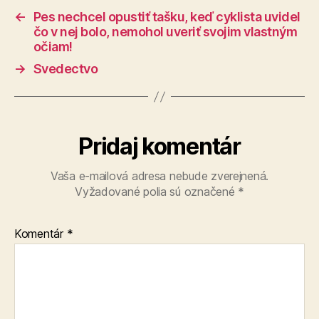
←
Pes nechcel opustiť tašku, keď cyklista uvidel
čo v nej bolo, nemohol uveriť svojim vlastným
očiam!
→
Svedectvo
Pridaj komentár
Vaša e-mailová adresa nebude zverejnená.
Vyžadované polia sú označené
*
Komentár
*