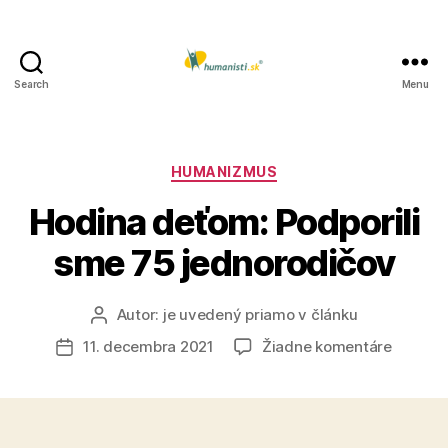
Search
Menu
Humanisti.sk
Kategórie
HUMANIZMUS
Hodina deťom: Podporili
sme 75 jednorodičov
Autor:
je uvedený priamo v článku
Autor
článku
na
11. decembra 2021
Žiadne komentáre
Dátum
Hodina
článku
deťom:
Podporil
sme