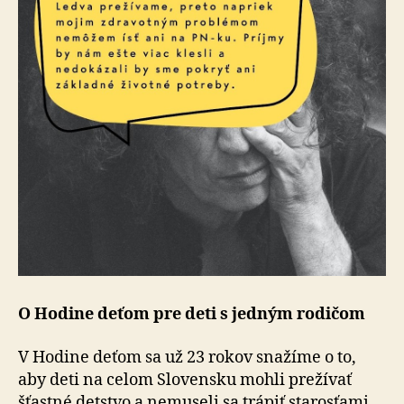
O Hodine deťom pre deti s jedným rodičom
V Hodine deťom sa už 23 rokov snažíme o to,
aby deti na celom Slovensku mohli prežívať
šťastné detstvo a nemuseli sa trápiť starosťami