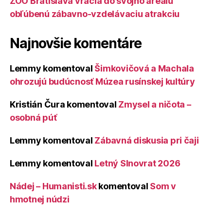
ZOO Bratislava vracia do svojho areálu
obľúbenú zábavno-vzdelávaciu atrakciu
Najnovšie komentáre
Lemmy
komentoval
Šimkovičová a Machala
ohrozujú budúcnosť Múzea rusínskej kultúry
Kristián Čura
komentoval
Zmysel a ničota –
osobná púť
Lemmy
komentoval
Zábavná diskusia pri čaji
Lemmy
komentoval
Letný Slnovrat 2026
Nádej – Humanisti.sk
komentoval
Som v
hmotnej núdzi