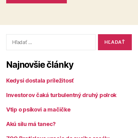
Vyhľadať:
Najnovšie články
Kedysi dostala príležitosť
Investorov čaká turbulentný druhý polrok
Vtip o psíkovi a mačičke
Akú silu má tanec?