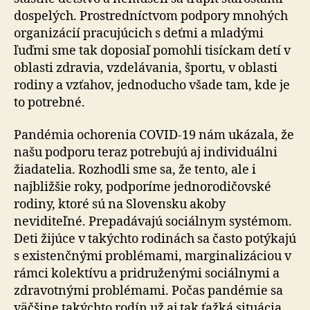
dospelých. Prostredníctvom podpory mnohých
organizácií pracujúcich s deťmi a mladými
ľuďmi sme tak doposiaľ pomohli tisíckam detí v
oblasti zdravia, vzdelávania, športu, v oblasti
rodiny a vzťahov, jednoducho všade tam, kde je
to potrebné.
Pandémia ochorenia COVID-19 nám ukázala, že
našu podporu teraz potrebujú aj individuálni
žiadatelia. Rozhodli sme sa, že tento, ale i
najbližšie roky, podporíme jednorodičovské
rodiny, ktoré sú na Slovensku akoby
neviditeľné. Prepadávajú sociálnym systémom.
Deti žijúce v takýchto rodinách sa často potýkajú
s existenčnými problémami, marginalizáciou v
rámci kolektívu a pridruženými sociálnymi a
zdravotnými problémami. Počas pandémie sa
väčšine takýchto rodín už aj tak ťažká situácia