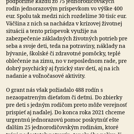
podporíme každú zo 75 jednorodičovských
rodín jednorazovým príspevkom vo výške 400
eur. Spolu tak medzi nich rozdelíme 30 tisíc eur.
Väčšina z nich sa nachádza v krízovej životnej
situácii a tento príspevok využije na
zabezpečenie základných životných potrieb pre
seba a svoje deti, teda na potraviny, náklady na
bývanie, školské či zdravotné pomôcky, teplé
oblečenie na zimu, no v neposlednom rade, pre
dobrý psychický aj fyzický stav detí, aj na ich
nadanie a voľnočasové aktivity.
O grant nás však požiadalo 488 rodín s
nezaopatreným dieťaťom či deťmi. Do zbierky
pre deti s jedným rodičom preto môže verejnosť
prispieť aj naďalej. Do konca roka 2021 chceme
urgentnú jednorazovú pomoc poskytnúť ešte
ďalším 25 jednorodičovským rodinám, ktoré