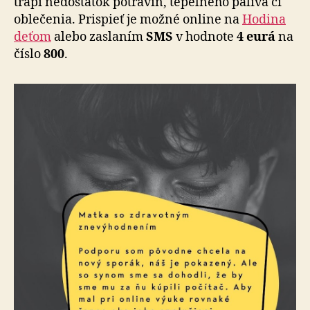
trápi nedostatok potravín, tepelného paliva či
oblečenia. Prispieť je možné online na
Hodina
deťom
alebo zaslaním
SMS
v hodnote
4 eurá
na
číslo
800
.