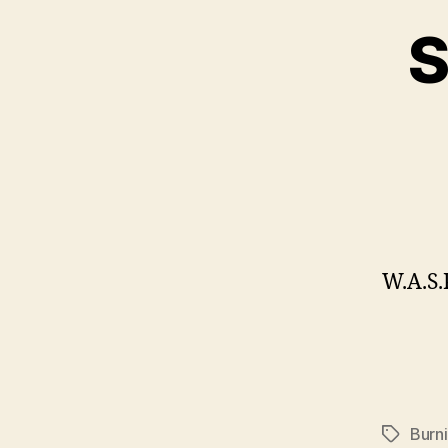
S
W.A.S.
Burn
Značky