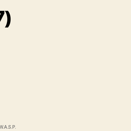
7)
W.A.S.P.