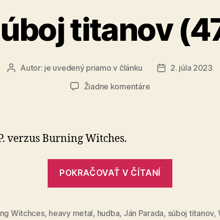
úboj titanov (4
Autor:
je uvedený priamo v článku
2. júla 2023
Autor
Dátum
článku
článku
na
Žiadne komentáre
Súboj
titanov
(47)
P. verzus Burning Witches.
„Súboj
POKRAČOVAŤ V ČÍTANÍ
titanov
(47)“
ing Witchces
,
heavy metal
,
hudba
,
Ján Parada
,
súboj titanov
,