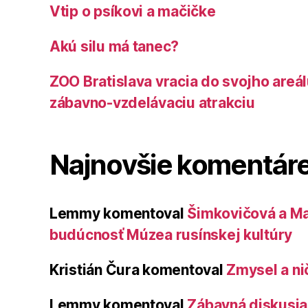
Vtip o psíkovi a mačičke
Akú silu má tanec?
ZOO Bratislava vracia do svojho areá
zábavno-vzdelávaciu atrakciu
Najnovšie komentár
Lemmy
komentoval
Šimkovičová a Ma
budúcnosť Múzea rusínskej kultúry
Kristián Čura
komentoval
Zmysel a ni
Lemmy
komentoval
Zábavná diskusia 