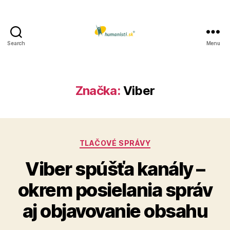
Search
Menu
Humanisti.sk
Značka:
Viber
Kategórie
TLAČOVÉ SPRÁVY
Viber spúšťa kanály –
okrem posielania správ
aj objavovanie obsahu