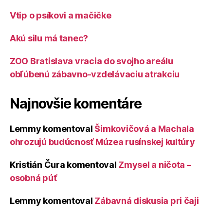
Vtip o psíkovi a mačičke
Akú silu má tanec?
ZOO Bratislava vracia do svojho areálu
obľúbenú zábavno-vzdelávaciu atrakciu
Najnovšie komentáre
Lemmy
komentoval
Šimkovičová a Machala
ohrozujú budúcnosť Múzea rusínskej kultúry
Kristián Čura
komentoval
Zmysel a ničota –
osobná púť
Lemmy
komentoval
Zábavná diskusia pri čaji