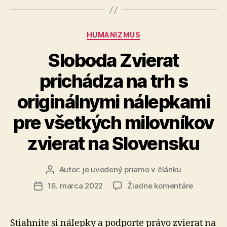
Kategórie
HUMANIZMUS
Sloboda Zvierat
prichádza na trh s
originálnymi nálepkami
pre všetkých milovníkov
zvierat na Slovensku
Autor:
je uvedený priamo v článku
Autor
článku
na
16. marca 2022
Žiadne komentáre
Dátum
Sloboda
článku
Zvierat
prichádz
Stiahnite si nálepky a podporte právo zvierat na