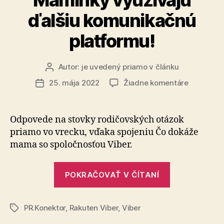
obsahu“
ďalšiu komunikačnú
platformu!
Autor:
je uvedený priamo v článku
Autor
článku
na
25. mája 2022
Žiadne komentáre
Dátum
Maminky
článku
využívajú
ďalšiu
Odpovede na stovky rodičovských otázok
komunika
priamo vo vrecku, vďaka spojeniu Čo dokáže
platformu
mama so spoločnosťou Viber.
„Maminky
POKRAČOVAŤ V ČÍTANÍ
využívajú
ďalšiu
PR.Konektor
,
Rakuten Viber
,
Viber
komunikačn
Značky
platformu!“