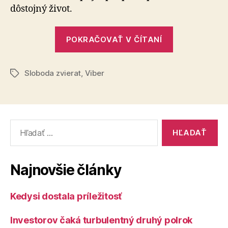
na
dôstojný život.
trh
s
„Sloboda
origináln
POKRAČOVAŤ V ČÍTANÍ
Zvierat
nálepkam
pre
prichádza
všetkých
Sloboda zvierat
,
Viber
na
Značky
milovník
trh
zvierat
s
na
originálnym
Slovensk
Vyhľadať:
nálepkami
pre
všetkých
Najnovšie články
milovníkov
zvierat
Kedysi dostala príležitosť
na
Slovensku“
Investorov čaká turbulentný druhý polrok