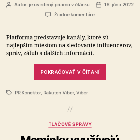
Autor:
je uvedený priamo v článku
16. júna 2022
Autor
Dátum
článku
článku
na
Žiadne komentáre
Viber
spúšťa
kanály
Platforma predstavuje kanály, ktoré sú
–
najlepším miestom na sledovanie influencerov,
okrem
správ, záľub a ďalších informácií.
posielania
správ
„Viber
aj
POKRAČOVAŤ V ČÍTANÍ
spúšťa
objavovanie
obsahu
kanály
PR.Konektor
,
Rakuten Viber
,
Viber
–
Značky
okrem
posielania
správ
Kategórie
TLAČOVÉ SPRÁVY
aj
objavovanie
Maminky využívajú