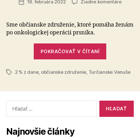
na
18. februára 2022
Žiadne komentáre
Dátum
2
článku
%
pre
Sme občianske združenie, ktoré pomáha ženám
Turčian
po onkologickej operácii prsníka.
Venuše
„2
POKRAČOVAŤ V ČÍTANÍ
%
pre
2 % z dane
,
občianske združenie
,
Turčianske Venuše
Turčianske
Značky
Venuše“
Vyhľadať:
Najnovšie články