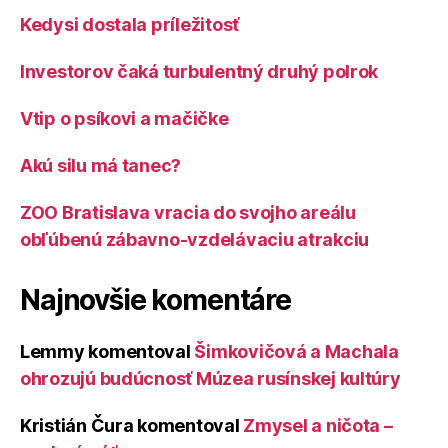
Kedysi dostala príležitosť
Investorov čaká turbulentný druhý polrok
Vtip o psíkovi a mačičke
Akú silu má tanec?
ZOO Bratislava vracia do svojho areálu
obľúbenú zábavno-vzdelávaciu atrakciu
Najnovšie komentáre
Lemmy
komentoval
Šimkovičová a Machala
ohrozujú budúcnosť Múzea rusínskej kultúry
Kristián Čura
komentoval
Zmysel a ničota –