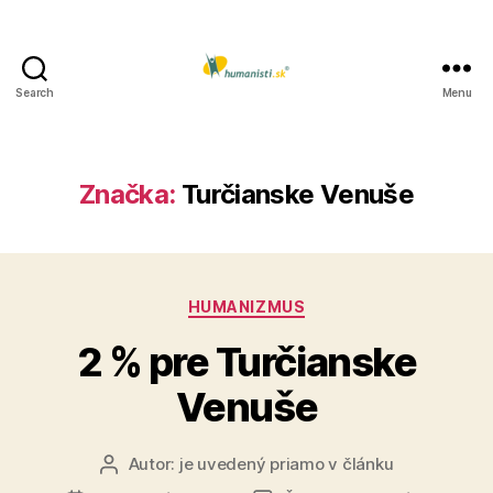
Search
Menu
Humanisti.sk
Značka:
Turčianske Venuše
Kategórie
HUMANIZMUS
2 % pre Turčianske
Venuše
Autor:
je uvedený priamo v článku
Autor
článku