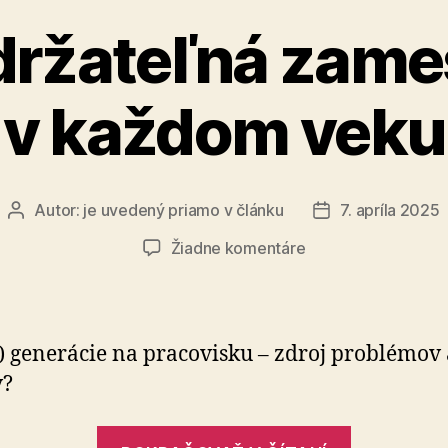
držateľná zam
v každom veku
Autor:
je uvedený priamo v článku
7. apríla 2025
Autor
Dátum
článku
článku
na
Žiadne komentáre
Trvalo
udržateľná
zamestnanosť
v
?) generácie na pracovisku – zdroj problémov
každom
v?
veku
„Trvalo