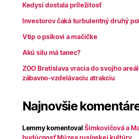
Kedysi dostala príležitosť
Investorov čaká turbulentný druhý po
Vtip o psíkovi a mačičke
Akú silu má tanec?
ZOO Bratislava vracia do svojho areá
zábavno-vzdelávaciu atrakciu
Najnovšie komentár
Lemmy
komentoval
Šimkovičová a Ma
budúcnosť Múzea rusínskej kultúry