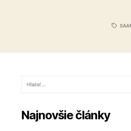
SAA
Značky
Vyhľadať:
Najnovšie články