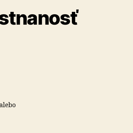
estnanosť
 alebo