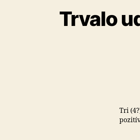
Trvalo u
Tri (4
pozití