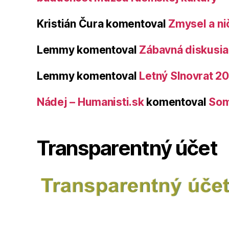
Kristián Čura
komentoval
Zmysel a ni
Lemmy
komentoval
Zábavná diskusia 
Lemmy
komentoval
Letný Slnovrat 2
Nádej – Humanisti.sk
komentoval
Som
Transparentný účet