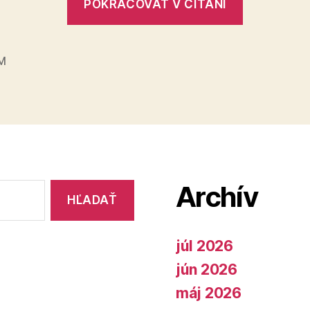
POKRAČOVAŤ V ČÍTANÍ
udržateľ
zamestna
v
M
každom
veku“
Archív
júl 2026
jún 2026
máj 2026