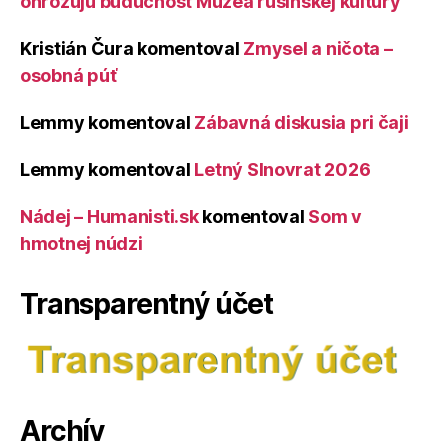
ohrozujú budúcnosť Múzea rusínskej kultúry
Kristián Čura
komentoval
Zmysel a ničota –
osobná púť
Lemmy
komentoval
Zábavná diskusia pri čaji
Lemmy
komentoval
Letný Slnovrat 2026
Nádej – Humanisti.sk
komentoval
Som v
hmotnej núdzi
Transparentný účet
Archív