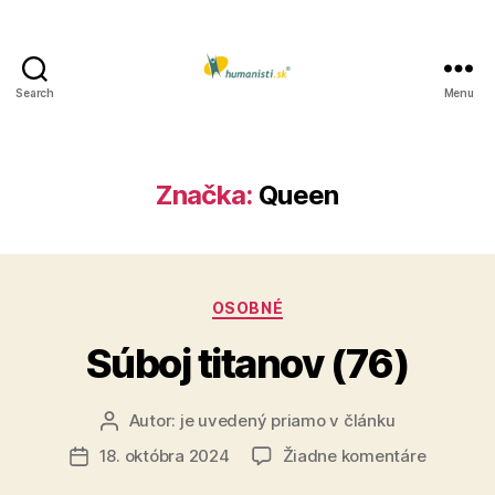
Search
Menu
Humanisti.sk
Značka:
Queen
Kategórie
OSOBNÉ
Súboj titanov (76)
Autor:
je uvedený priamo v článku
Autor
článku
na
18. októbra 2024
Žiadne komentáre
Dátum
Súboj
článku