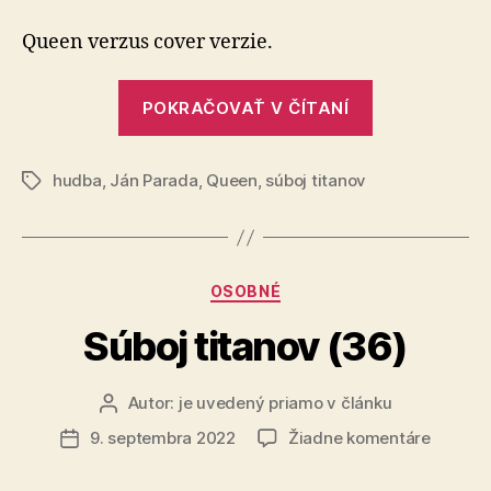
titanov
(76)
Queen verzus cover verzie.
„Súboj
POKRAČOVAŤ V ČÍTANÍ
titanov
(76)“
hudba
,
Ján Parada
,
Queen
,
súboj titanov
Značky
Kategórie
OSOBNÉ
Súboj titanov (36)
Autor:
je uvedený priamo v článku
Autor
článku
na
9. septembra 2022
Žiadne komentáre
Dátum
Súboj
článku
titanov