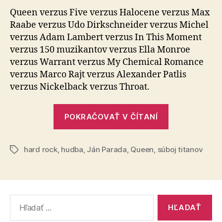
(36)
Queen verzus Five verzus Halocene verzus Max
Raabe verzus Udo Dirkschneider verzus Michel
verzus Adam Lambert verzus In This Moment
verzus 150 muzikantov verzus Ella Monroe
verzus Warrant verzus My Chemical Romance
verzus Marco Rajt verzus Alexander Patlis
verzus Nickelback verzus Throat.
„Súboj
POKRAČOVAŤ V ČÍTANÍ
titanov
(36)“
hard rock
,
hudba
,
Ján Parada
,
Queen
,
súboj titanov
Značky
Vyhľadať: