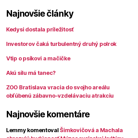
Najnovšie články
Kedysi dostala príležitosť
Investorov čaká turbulentný druhý polrok
Vtip o psíkovi a mačičke
Akú silu má tanec?
ZOO Bratislava vracia do svojho areálu
obľúbenú zábavno-vzdelávaciu atrakciu
Najnovšie komentáre
Lemmy
komentoval
Šimkovičová a Machala