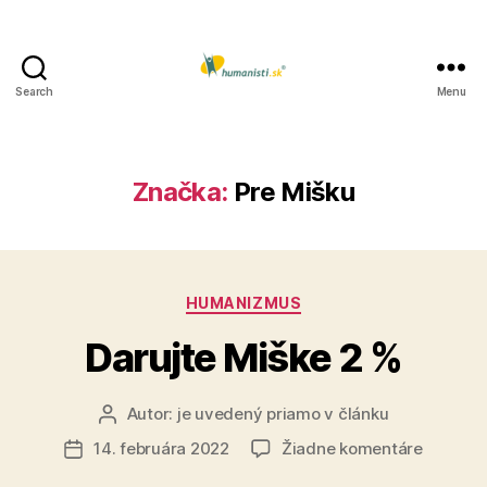
Search
Menu
Humanisti.sk
Značka:
Pre Mišku
Kategórie
HUMANIZMUS
Darujte Miške 2 %
Autor:
je uvedený priamo v článku
Autor
článku
na
14. februára 2022
Žiadne komentáre
Dátum
Darujte
článku