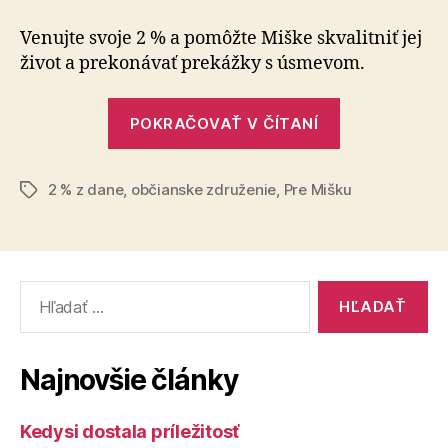
Miške
2
Venujte svoje 2 % a pomôžte Miške skvalitniť jej
%
život a prekonávať prekážky s úsmevom.
„Darujte
POKRAČOVAŤ V ČÍTANÍ
Miške
2
2 % z dane
,
občianske združenie
,
Pre Mišku
%“
Značky
Vyhľadať:
Najnovšie články
Kedysi dostala príležitosť