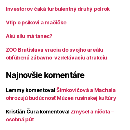
Investorov čaká turbulentný druhý polrok
Vtip o psíkovi a mačičke
Akú silu má tanec?
ZOO Bratislava vracia do svojho areálu
obľúbenú zábavno-vzdelávaciu atrakciu
Najnovšie komentáre
Lemmy
komentoval
Šimkovičová a Machala
ohrozujú budúcnosť Múzea rusínskej kultúry
Kristián Čura
komentoval
Zmysel a ničota –
osobná púť