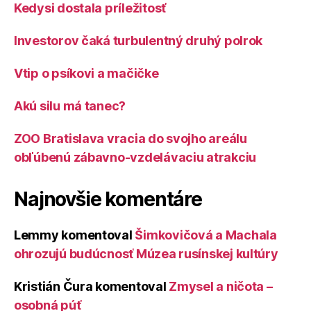
Kedysi dostala príležitosť
Investorov čaká turbulentný druhý polrok
Vtip o psíkovi a mačičke
Akú silu má tanec?
ZOO Bratislava vracia do svojho areálu
obľúbenú zábavno-vzdelávaciu atrakciu
Najnovšie komentáre
Lemmy
komentoval
Šimkovičová a Machala
ohrozujú budúcnosť Múzea rusínskej kultúry
Kristián Čura
komentoval
Zmysel a ničota –
osobná púť