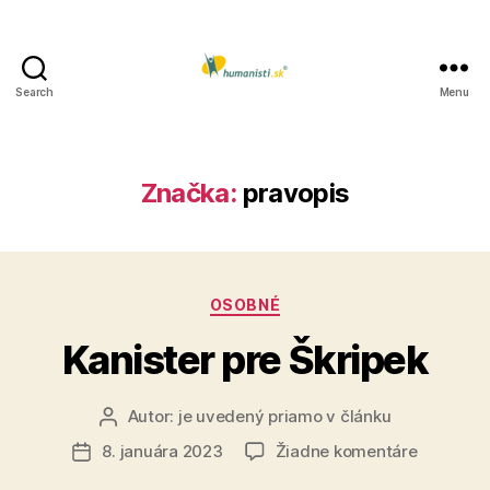
Search
Menu
Humanisti.sk
Značka:
pravopis
Kategórie
OSOBNÉ
Kanister pre Škripek
Autor:
je uvedený priamo v článku
Autor
článku
na
8. januára 2023
Žiadne komentáre
Dátum
Kanister
článku