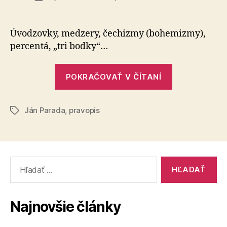
Keď
článku
hynú
„slovensk
Úvodzovky, medzery, čechizmy (bohemizmy),
korene
percentá, „tri bodky“…
„Keď
POKRAČOVAŤ V ČÍTANÍ
hynú
„slovenské“
Ján Parada
,
pravopis
korene“
Značky
Vyhľadať:
Najnovšie články