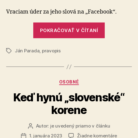
pre
Škripek
Vraciam úder za jeho slová na „Facebook“.
„Kanister
POKRAČOVAŤ V ČÍTANÍ
pre
Škripek“
Ján Parada
,
pravopis
Značky
Kategórie
OSOBNÉ
Keď hynú „slovenské“
korene
Autor:
je uvedený priamo v článku
Autor
článku
na
1. januára 2023
Žiadne komentáre
Dátum