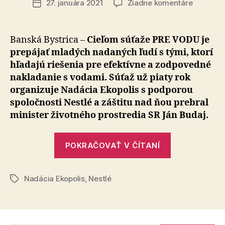
na
27. januára 2021
Žiadne komentáre
Dátum
5.
článku
ročník
súťaže
Banská Bystrica –
Cieľom súťaže PRE VODU je
PRE
prepájať mladých nadaných ľudí s tými, ktorí
VODU
hľadajú riešenia pre efektívne a zodpovedné
má
nakladanie s vodami. Súťaž už piaty rok
víťazov
organizuje Nadácia Ekopolis s podporou
spoločnosti Nestlé a záštitu nad ňou prebral
minister životného prostredia SR Ján Budaj.
„5.
POKRAČOVAŤ V ČÍTANÍ
ročník
súťaže
Nadácia Ekopolis
,
Nestlé
PRE
Značky
VODU
má
víťazov“