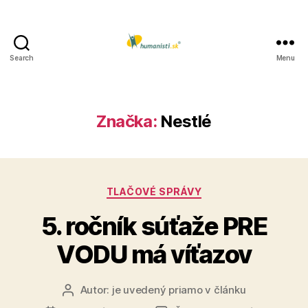
Search
Menu
Humanisti.sk
Značka:
Nestlé
Kategórie
TLAČOVÉ SPRÁVY
5. ročník súťaže PRE
VODU má víťazov
Autor:
je uvedený priamo v článku
Autor
článku