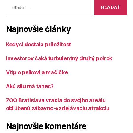
Vyhľadať:
Najnovšie články
Kedysi dostala príležitosť
Investorov čaká turbulentný druhý polrok
Vtip o psíkovi a mačičke
Akú silu má tanec?
ZOO Bratislava vracia do svojho areálu
obľúbenú zábavno-vzdelávaciu atrakciu
Najnovšie komentáre