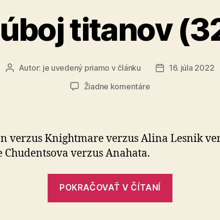
úboj titanov (3
Autor:
je uvedený priamo v článku
16. júla 2022
Autor
Dátum
článku
článku
na
Žiadne komentáre
Súboj
titanov
(32)
n verzus Knightmare verzus Alina Lesnik ve
e Chudentsova verzus Anahata.
„Súboj
POKRAČOVAŤ V ČÍTANÍ
titanov
(32)“