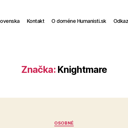
lovenska
Kontakt
O doméne Humanisti.sk
Odka
Značka:
Knightmare
Kategórie
OSOBNÉ