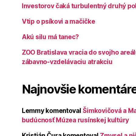
Investorov čaká turbulentný druhý po
Vtip o psíkovi a mačičke
Akú silu má tanec?
ZOO Bratislava vracia do svojho areá
zábavno-vzdelávaciu atrakciu
Najnovšie komentár
Lemmy
komentoval
Šimkovičová a Ma
budúcnosť Múzea rusínskej kultúry
Kristián Čura
komentoval
Zmysel a ni