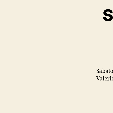
S
Sabato
Valeri