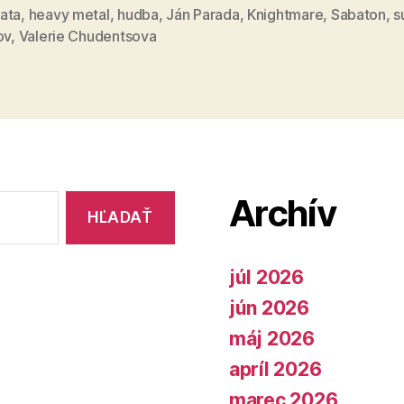
ata
,
heavy metal
,
hudba
,
Ján Parada
,
Knightmare
,
Sabaton
,
s
ov
,
Valerie Chudentsova
Archív
júl 2026
jún 2026
máj 2026
apríl 2026
marec 2026