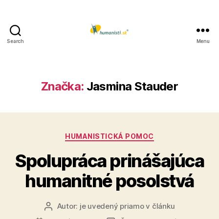
Search
Menu
Humanisti.sk
Značka:
Jasmina Stauder
Kategórie
HUMANISTICKÁ POMOC
Spolupráca prinášajúca
humanitné posolstvá
Autor:
je uvedený priamo v článku
Autor
článku