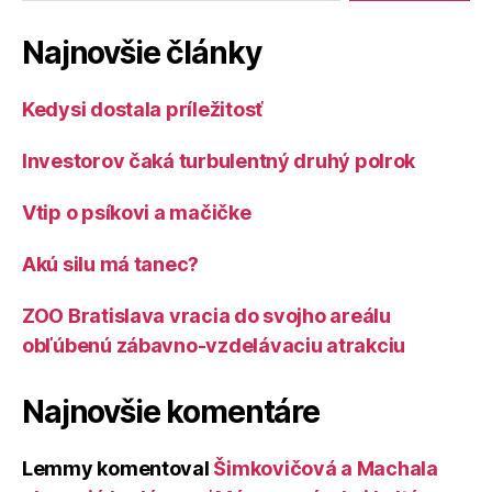
Najnovšie články
Kedysi dostala príležitosť
Investorov čaká turbulentný druhý polrok
Vtip o psíkovi a mačičke
Akú silu má tanec?
ZOO Bratislava vracia do svojho areálu
obľúbenú zábavno-vzdelávaciu atrakciu
Najnovšie komentáre
Lemmy
komentoval
Šimkovičová a Machala