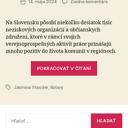
na
14. mája 2024
Žiadne komentáre
Dátum
Spoluprác
článku
prinášajú
humanitn
Na Slovensku pôsobí niekoľko desiatok tisíc
posolstvá
neziskových organizácií a občianskych
združení, ktoré v rámci svojich
verejnoprospešných aktivít práce prinášajú
mnoho pozitív do života komunít v regiónoch.
„Spolupráca
POKRAČOVAŤ V ČÍTANÍ
prinášajúca
humanitné
Jasmina Stauder
,
Rotary
posolstvá“
Značky
Vyhľadať: