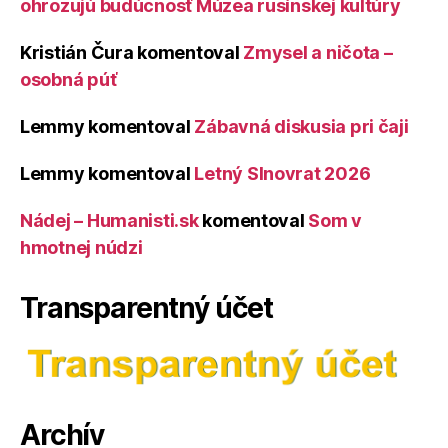
ohrozujú budúcnosť Múzea rusínskej kultúry
Kristián Čura
komentoval
Zmysel a ničota –
osobná púť
Lemmy
komentoval
Zábavná diskusia pri čaji
Lemmy
komentoval
Letný Slnovrat 2026
Nádej – Humanisti.sk
komentoval
Som v
hmotnej núdzi
Transparentný účet
Archív