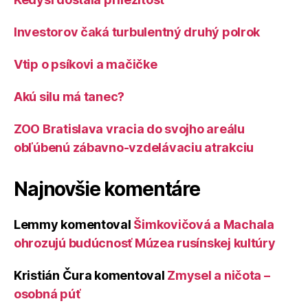
Investorov čaká turbulentný druhý polrok
Vtip o psíkovi a mačičke
Akú silu má tanec?
ZOO Bratislava vracia do svojho areálu
obľúbenú zábavno-vzdelávaciu atrakciu
Najnovšie komentáre
Lemmy
komentoval
Šimkovičová a Machala
ohrozujú budúcnosť Múzea rusínskej kultúry
Kristián Čura
komentoval
Zmysel a ničota –
osobná púť