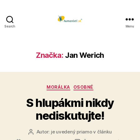
Search
Menu
Humanisti.sk
Značka:
Jan Werich
Kategórie
MORÁLKA
OSOBNÉ
S hlupákmi nikdy
nediskutujte!
Autor:
je uvedený priamo v článku
Autor
článku