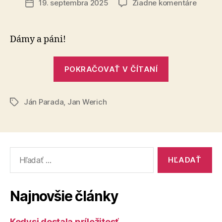
na
19. septembra 2025
Žiadne komentáre
Dátum
S
článku
hlupák
nikdy
Dámy a páni!
nedisku
„S
POKRAČOVAŤ V ČÍTANÍ
hlupákmi
nikdy
Ján Parada
,
Jan Werich
nediskutujte
Značky
Vyhľadať:
Najnovšie články
Kedysi dostala príležitosť