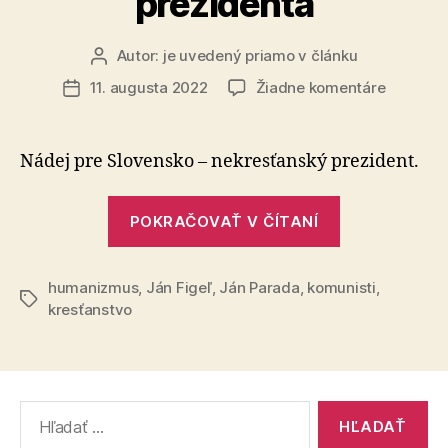
prezidenta
Autor:
je uvedený priamo v článku
Autor
článku
na
11. augusta 2022
Žiadne komentáre
Dátum
Slovens
článku
potrebuj
statočné
Nádej pre Slovensko – nekresťanský prezident.
skúsené
a
„Slovensko
nekresť
POKRAČOVAŤ V ČÍTANÍ
potrebuje
preziden
statočného,
humanizmus
,
Ján Figeľ
,
Ján Parada
,
komunisti
skúseného
,
Značky
kresťanstvo
a
nekresťansk
prezidenta“
Vyhľadať: