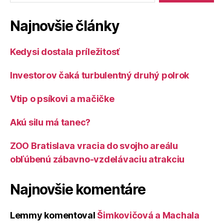
Najnovšie články
Kedysi dostala príležitosť
Investorov čaká turbulentný druhý polrok
Vtip o psíkovi a mačičke
Akú silu má tanec?
ZOO Bratislava vracia do svojho areálu
obľúbenú zábavno-vzdelávaciu atrakciu
Najnovšie komentáre
Lemmy
komentoval
Šimkovičová a Machala