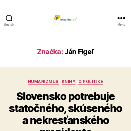
Search
Menu
Humanisti.sk
Značka:
Ján Figeľ
Kategórie
HUMANIZMUS
KNIHY
O POLITIKE
Slovensko potrebuje
statočného, skúseného
a nekresťanského