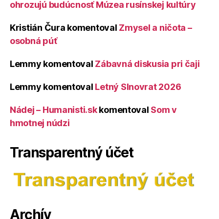
ohrozujú budúcnosť Múzea rusínskej kultúry
Kristián Čura
komentoval
Zmysel a ničota –
osobná púť
Lemmy
komentoval
Zábavná diskusia pri čaji
Lemmy
komentoval
Letný Slnovrat 2026
Nádej – Humanisti.sk
komentoval
Som v
hmotnej núdzi
Transparentný účet
Archív