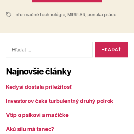
budovaní
informačné technológie
,
MIRRI SR
,
ponuka práce
štátneho
Značky
IT,
hľadáme
kvalitných
Vyhľadať:
odborníkov“
Najnovšie články
Kedysi dostala príležitosť
Investorov čaká turbulentný druhý polrok
Vtip o psíkovi a mačičke
Akú silu má tanec?