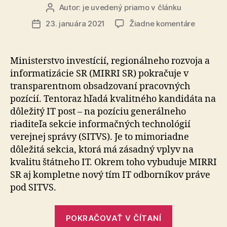
Autor:
je uvedený priamo v článku
Autor
článku
na
23. januára 2021
Žiadne komentáre
Dátum
Pokraču
článku
v
budovan
Ministerstvo investícií, regionálneho rozvoja a
štátneho
informatizácie SR (MIRRI SR) pokračuje v
IT,
transparentnom obsadzovaní pracovných
hľadáme
pozícií. Tentoraz hľadá kvalitného kandidáta na
kvalitný
dôležitý IT post – na pozíciu generálneho
odborník
riaditeľa sekcie informačných technológií
verejnej správy (SITVS). Je to mimoriadne
dôležitá sekcia, ktorá má zásadný vplyv na
kvalitu štátneho IT. Okrem toho vybuduje MIRRI
SR aj kompletne nový tím IT odborníkov práve
pod SITVS.
„Pokračuje
POKRAČOVAŤ V ČÍTANÍ
v