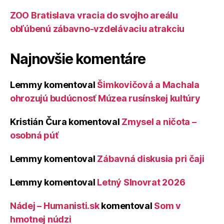
ZOO Bratislava vracia do svojho areálu
obľúbenú zábavno-vzdelávaciu atrakciu
Najnovšie komentáre
Lemmy
komentoval
Šimkovičová a Machala
ohrozujú budúcnosť Múzea rusínskej kultúry
Kristián Čura
komentoval
Zmysel a ničota –
osobná púť
Lemmy
komentoval
Zábavná diskusia pri čaji
Lemmy
komentoval
Letný Slnovrat 2026
Nádej – Humanisti.sk
komentoval
Som v
hmotnej núdzi