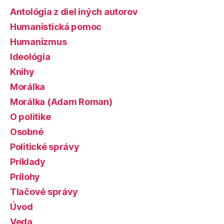
Antológia z diel iných autorov
Humanistická pomoc
Humanizmus
Ideológia
Knihy
Morálka
Morálka (Adam Roman)
O politike
Osobné
Politické správy
Príklady
Prílohy
Tlačové správy
Úvod
Veda