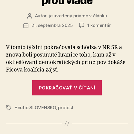
proti vláde
Autor:
je uvedený priamo v článku
Autor
článku
na
21. septembra 2025
1 komentár
Dátum
Už
článku
aj
policajti
V tomto týždni pokračovala schôdza v NR SR a
protestujú
znova boli posunuté hranice toho, kam až v
proti
okliešťovaní demokratických princípov dokáže
vláde
Ficova koalícia zájsť.
„Už
POKRAČOVAŤ V ČÍTANÍ
aj
policajti
Hnutie SLOVENSKO
,
protest
protestujú
Značky
proti
vláde“