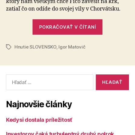
ktorý nám všet­kým chce Fico zavesiť na krk,
zatiaľ čo on odíde do svojej vily v Chorvátsku.
„Bijeme
POKRAČOVAŤ V ČÍTANÍ
na
poplach
Hnutie SLOVENSKO
,
Igor Matovič
–
Značky
Fico
chce
pre
Vyhľadať:
Slovensko
„spaľovňu
peňazí““
Najnovšie články
Kedysi dostala príležitosť
Investorov čaká turbulentný druhý polrok