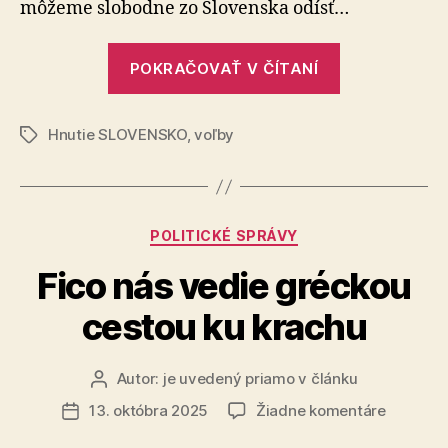
môžeme slobodne zo Slovenska odísť…
„Prevrat
POKRAČOVAŤ V ČÍTANÍ
2027“
Hnutie SLOVENSKO
,
voľby
Značky
Kategórie
POLITICKÉ SPRÁVY
Fico nás vedie gréckou
cestou ku krachu
Autor:
je uvedený priamo v článku
Autor
článku
na
13. októbra 2025
Žiadne komentáre
Dátum
Fico
článku