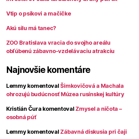
Vtip o psíkovi a mačičke
Akú silu má tanec?
ZOO Bratislava vracia do svojho areálu
obľúbenú zábavno-vzdelávaciu atrakciu
Najnovšie komentáre
Lemmy
komentoval
Šimkovičová a Machala
ohrozujú budúcnosť Múzea rusínskej kultúry
Kristián Čura
komentoval
Zmysel a ničota –
osobná púť
Lemmy
komentoval
Zábavná diskusia pri čaji