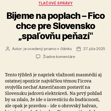
Kategórie
TLAČOVÉ SPRÁVY
Bijeme na poplach – Fico
chce pre Slovensko
„spaľovňu peňazí“
Autor:
je uvedený priamo v článku
27. júla 2025
Autor
Dátum
článku
článku
na
Žiadne komentáre
Bijeme
na
poplach
Tento týždeň je napriek vlažnosti masmédií aj
–
ostatnej opozície najväčšou témou Ficova
Fico
svojvôľa nechať Ame­ri­ča­nom postaviť na
chce
Slovensku jadrovú elektráreň. Na prvý pohľad
pre
by sa zdalo, že ide o investíciu do budúcnosti,
Slovensko
ale opak je pravdou – ide o obrovský balvan,
„spaľovňu
peňazí“