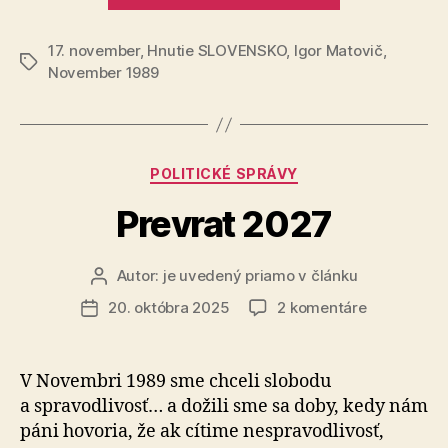
dajme
17. november
,
Hnutie SLOVENSKO
,
Igor Matovič
ľuďom
,
Značky
November 1989
nádej“
Kategórie
POLITICKÉ SPRÁVY
Prevrat 2027
Autor:
je uvedený priamo v článku
Autor
článku
na
20. októbra 2025
2 komentáre
Dátum
Prevrat
článku
2027
V Novembri 1989 sme chceli slobodu
a spravodlivosť… a dožili sme sa doby, kedy nám
páni hovoria, že ak cítime nespravodlivosť,