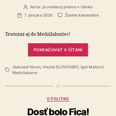
Autor:
je uvedený priamo v článku
Autor
článku
na
7. januára 2026
Žiadne komentáre
Dátum
Igor
článku
Matovič
opäť
Tentoraz aj do Medzilaboriec!
vyráža
medzi
„Igor
ľudí
POKRAČOVAŤ V ČÍTANÍ
Matovič
opäť
diskusné fórum
,
Hnutie SLOVENSKO
,
Igor Matovič
vyráža
,
Značky
Medzilaborce
medzi
ľudí“
Kategórie
O POLITIKE
Dosť bolo Fica!