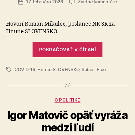
na
17. februára 2026
Žiadne komentáre
Dátum
O
článku
klamáro
Robertov
Hovorí Roman Mikulec, poslanec NR SR za
Ficovi
Hnutie SLOVENSKO.
„O
POKRAČOVAŤ V ČÍTANÍ
klamárovi
Robertovi
COVID-19
,
Hnutie SLOVENSKO
,
Robert Fico
Ficovi“
Značky
Kategórie
O POLITIKE
Igor Matovič opäť vyráža
medzi ľudí