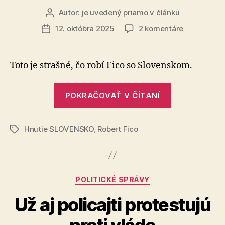
Autor:
je uvedený priamo v článku
Autor
článku
na
12. októbra 2025
2 komentáre
Dátum
Fico
článku
škodí
Slovensku!
Toto je strašné, čo robí Fico so Slovenskom.
Fico
pohŕda
„Fico
bežnými
POKRAČOVAŤ V ČÍTANÍ
škodí
ľuďmi!
Slovensku!
Hnutie SLOVENSKO
,
Robert Fico
Fico
Značky
pohŕda
bežnými
ľuďmi!“
Kategórie
POLITICKÉ SPRÁVY
Už aj policajti protestujú