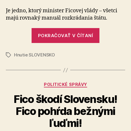
nás
vedie
Je jedno, ktorý minister Ficovej vlády – všetci
gréckou
majú rovnaký manuál rozkrádania štátu.
cestou
ku
„Fico
krachu
POKRAČOVAŤ V ČÍTANÍ
nás
vedie
Hnutie SLOVENSKO
gréckou
Značky
cestou
ku
krachu“
Kategórie
POLITICKÉ SPRÁVY
Fico škodí Slovensku!
Fico pohŕda bežnými
ľuďmi!