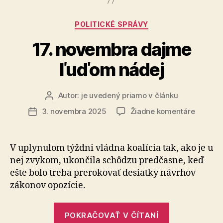
nekončí“
Kategórie
POLITICKÉ SPRÁVY
17. novembra dajme
ľuďom nádej
Autor:
je uvedený priamo v článku
Autor
článku
na
3. novembra 2025
Žiadne komentáre
Dátum
17.
článku
novemb
dajme
V uplynulom týždni vládna koalícia tak, ako je u
ľuďom
nej zvy­kom, ukončila schôdzu predčasne, keď
nádej
ešte bolo treba pre­ro­ko­vať desiatky návrhov
zákonov opozície.
„17.
POKRAČOVAŤ V ČÍTANÍ
novembra