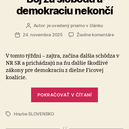
demokraciu nekončí
Autor:
je uvedený priamo v článku
Autor
článku
na
24. novembra 2025
Žiadne komentáre
Dátum
Boj
článku
za
slobod
V tomto týždni – zajtra, začína ďalšia schôdza v
a
NR SR a pri­chá­dza­jú na ňu ďalšie škodlivé
demokr
zákony pre demokraciu z dielne Ficovej
nekonč
koalície.
„Boj
POKRAČOVAŤ V ČÍTANÍ
za
slobodu
Hnutie SLOVENSKO
a
Značky
demokraciu