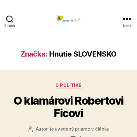
Search
Menu
Humanisti.sk
Značka:
Hnutie SLOVENSKO
Kategórie
O POLITIKE
O klamárovi Robertovi
Ficovi
Autor:
je uvedený priamo v článku
Autor
článku