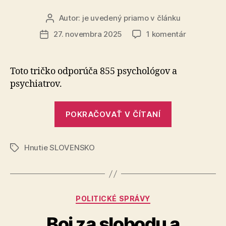
Autor:
je uvedený priamo v článku
Autor
článku
na
27. novembra 2025
1 komentár
Dátum
Dosť
článku
bolo
Fica!
Toto tričko odporúča 855 psychológov a
psychiatrov.
„Dosť
POKRAČOVAŤ V ČÍTANÍ
bolo
Fica!“
Hnutie SLOVENSKO
Značky
Kategórie
POLITICKÉ SPRÁVY
Boj za slobodu a