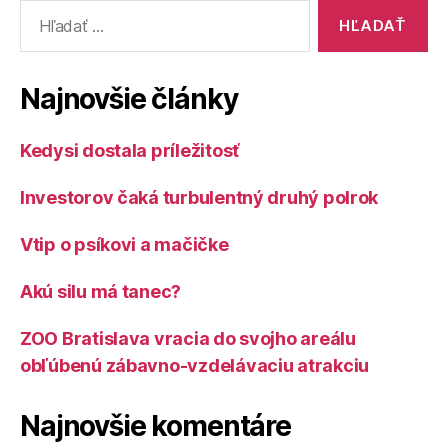
Vyhľadať:
Najnovšie články
Kedysi dostala príležitosť
Investorov čaká turbulentný druhý polrok
Vtip o psíkovi a mačičke
Akú silu má tanec?
ZOO Bratislava vracia do svojho areálu
obľúbenú zábavno-vzdelávaciu atrakciu
Najnovšie komentáre