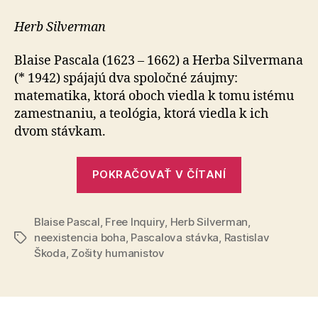
stávka
Herb Silverman
Blaise Pascala (1623 – 1662) a Herba Silvermana
(* 1942) spájajú dva spoločné záujmy:
matematika, ktorá oboch viedla k tomu istému
zamestnaniu, a teológia, ktorá viedla k ich
dvom stávkam.
„Silvermano
POKRAČOVAŤ V ČÍTANÍ
stávka“
Blaise Pascal
,
Free Inquiry
,
Herb Silverman
,
neexistencia boha
,
Pascalova stávka
,
Rastislav
Značky
Škoda
,
Zošity humanistov