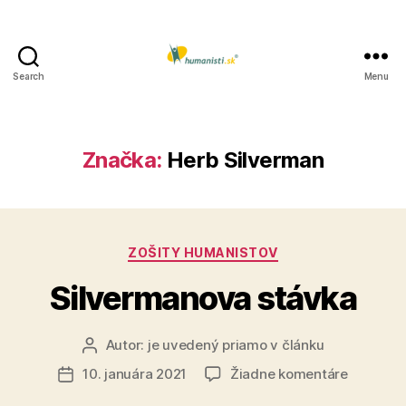
Search
Menu
Humanisti.sk
Značka:
Herb Silverman
Kategórie
ZOŠITY HUMANISTOV
Silvermanova stávka
Autor:
je uvedený priamo v článku
Autor
článku
na
10. januára 2021
Žiadne komentáre
Dátum
Silverm
článku