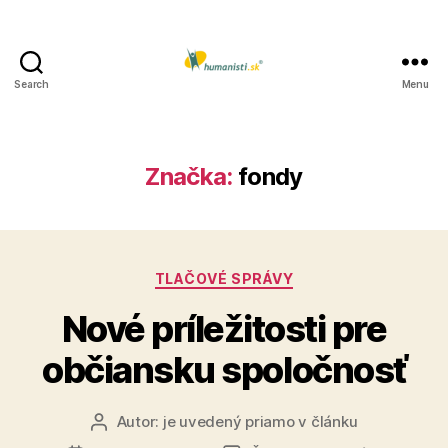
Search
Menu
Humanisti.sk
Značka:
fondy
Kategórie
TLAČOVÉ SPRÁVY
Nové príležitosti pre
občiansku spoločnosť
Autor:
je uvedený priamo v článku
Autor
článku