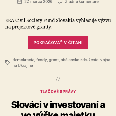
na
27. marca 2026
Žiadne komentáre
Dátum
Nové
článku
príležitos
pre
EEA Civil Society Fund Slovakia vyhlasuje výzvu
občiansk
na pro­jek­to­vé granty.
spoločno
„Nové
POKRAČOVAŤ V ČÍTANÍ
príležitosti
pre
demokracia
,
fondy
,
grant
,
občianske združenie
občiansku
,
vojna
Značky
na Ukrajine
spoločnosť“
Kategórie
TLAČOVÉ SPRÁVY
Slováci v investovaní a
vo výške majetku