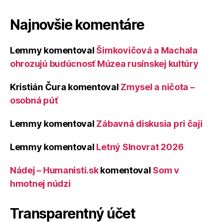
Najnovšie komentáre
Lemmy
komentoval
Šimkovičová a Machala
ohrozujú budúcnosť Múzea rusínskej kultúry
Kristián Čura
komentoval
Zmysel a ničota –
osobná púť
Lemmy
komentoval
Zábavná diskusia pri čaji
Lemmy
komentoval
Letný Slnovrat 2026
Nádej – Humanisti.sk
komentoval
Som v
hmotnej núdzi
Transparentný účet