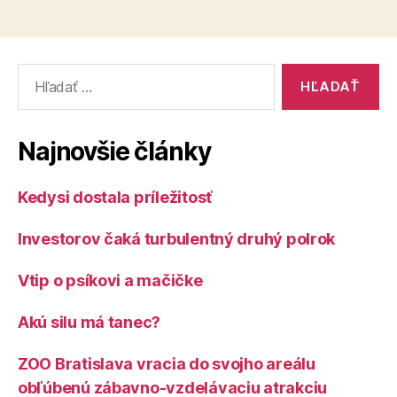
vo
aj
výške
za
majetku
väčšino
Vyhľadať:
Európy
výrazne
zaostávajú
za
Najnovšie články
Čechmi
aj
Kedysi dostala príležitosť
za
väčšinou
Investorov čaká turbulentný druhý polrok
Európy“
Vtip o psíkovi a mačičke
Akú silu má tanec?
ZOO Bratislava vracia do svojho areálu
obľúbenú zábavno-vzdelávaciu atrakciu