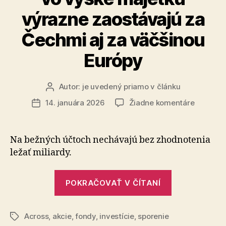
výrazne zaostávajú za
Čechmi aj za väčšinou
Európy
Autor:
je uvedený priamo v článku
Autor
článku
na
14. januára 2026
Žiadne komentáre
Dátum
Slováci
článku
v
investov
Na bežných účtoch nechávajú bez zhodnotenia
a
ležať miliardy.
vo
výške
„Slováci
majetku
POKRAČOVAŤ V ČÍTANÍ
v
výrazne
zaostáva
investovaní
za
Across
,
akcie
,
fondy
,
investície
,
sporenie
a
Značky
Čechmi