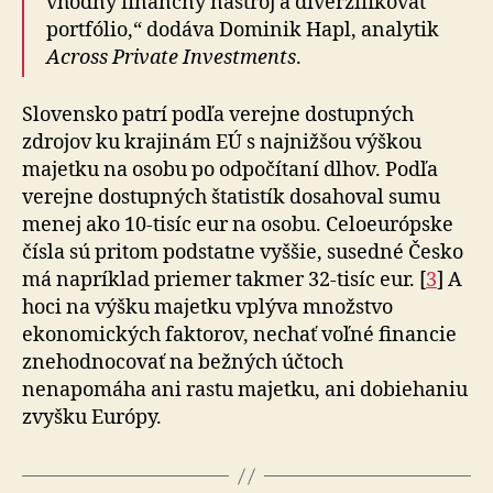
vhodný finančný nástroj a diverzifikovať
portfólio,“ dodáva Dominik Hapl, analytik
Across Private In­vest­ments
.
Slovensko patrí podľa verejne dostupných
zdrojov ku krajinám EÚ s najnižšou výškou
majetku na osobu po odpočítaní dlhov. Podľa
verejne dostupných štatistík dosahoval sumu
menej ako 10-tisíc eur na osobu. Ce­lo­eu­rópske
čísla sú pritom podstatne vyššie, susedné Česko
má napríklad priemer takmer 32-tisíc eur. [
3
] A
hoci na výšku majetku vplýva množstvo
ekonomických faktorov, nechať voľné financie
znehodnocovať na bežných účtoch
nenapomáha ani rastu majetku, ani dobiehaniu
zvyšku Európy.