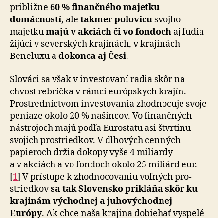
približne
60 % finančného majetku
domácností
, ale
takmer polovicu
svojho
majetku
majú v akciách či vo fondoch
aj ľudia
žijúci v severských krajinách, v krajinách
Beneluxu a
dokonca aj Česi
.
Slováci sa však v investovaní radia skôr na
chvost reb­ríč­ka v rámci európskych krajín.
Prostredníctvom in­ves­to­va­nia zhodnocuje svoje
peniaze okolo 20 % našincov. Vo fi­nan­čných
nástrojoch majú podľa Eurostatu asi štvrtinu
svojich prostriedkov. V dlhových cenných
papieroch držia dokopy vyše 4 miliardy
a v akciách a vo fondoch okolo 25 miliárd eur.
[
1
] V prístupe k zhodnocovaniu voľných pro­
stried­kov
sa tak Slovensko prikláňa skôr ku
krajinám východnej a juhovýchodnej
Európy
. Ak chce naša kra­ji­na dobiehať vyspelé