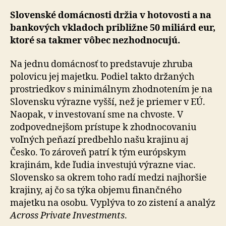
Slovenské domácnosti držia v hotovosti a na
ban­ko­vých vkladoch približne 50 miliárd eur,
ktoré sa tak­mer vôbec nezhodnocujú.
Na jednu domácnosť to predstavuje zhruba
polovicu jej majetku. Podiel takto držaných
prostriedkov s mi­ni­mál­nym zhodnotením je na
Slovensku výrazne vyšší, než je priemer v EÚ.
Naopak, v investovaní sme na chvoste. V
zodpovednejšom prístupe k zhodnocovaniu
voľných pe­ňa­zí predbehlo našu krajinu aj
Česko. To zároveň patrí k tým európskym
krajinám, kde ľudia investujú výrazne viac.
Slovensko sa okrem toho radí medzi najhoršie
kra­ji­ny, aj čo sa týka objemu finančného
majetku na osobu. Vyplýva to zo zistení a analýz
Across Private Investments
.