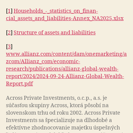
[
1
]
Households_-_sta­tis­tics_on_fi­nan­
cial_assets_and_lia­bi­li­ties-Annex_NA2025.xlsx
[
2
]
Structure of assets and liabilities
[
3
]
www.allianz.com/content/dam/onemarketing/a
zcom/Allianz_com/economic-
research/publications/allianz-global-wealth-
report/2024/2024-09-24-Allianz-Global-Wealth-
Report.pdf
Across Private Investments, o.c.p., a.s. je
súčasťou skupiny Across, ktorá pôsobí na
slovenskom trhu od roku 2002. Across Private
Investments sa špecializuje na dlhodobé a
efektívne zhodnocovanie majetku úspešných