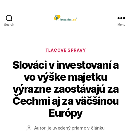
Search
Menu
Humanisti.sk
Kategórie
TLAČOVÉ SPRÁVY
Slováci v investovaní a
vo výške majetku
výrazne zaostávajú za
Čechmi aj za väčšinou
Európy
Autor:
je uvedený priamo v článku
Autor