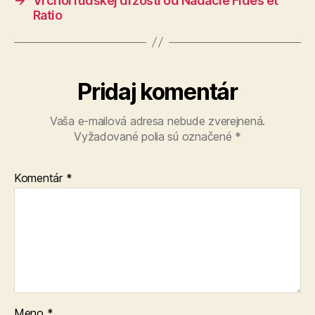
→
Vrchol ľudskej drzosti od Nadácie Fides et
Ratio
Pridaj komentár
Vaša e-mailová adresa nebude zverejnená.
Vyžadované polia sú označené
*
Komentár
*
Meno
*