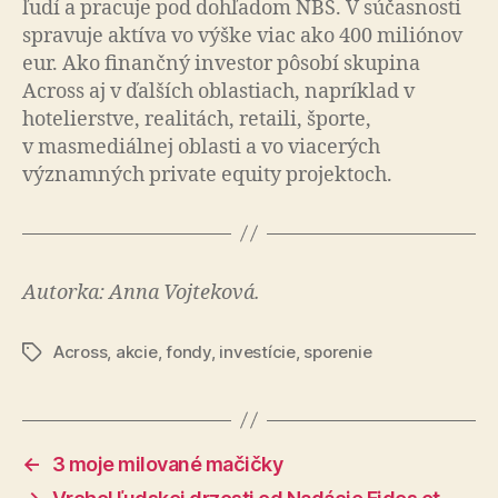
ľudí a pra­cu­je pod dohľadom NBS. V súčasnosti
spravuje aktíva vo výške viac ako 400 miliónov
eur. Ako finančný investor pôsobí skupina
Across aj v ďalších oblastiach, napríklad v
hotelierstve, realitách, retaili, športe,
v masmediálnej ob­las­ti a vo viacerých
významných private equity pro­jek­toch.
Autorka: Anna Vojteková.
Across
,
akcie
,
fondy
,
investície
,
sporenie
Značky
←
3 moje milované mačičky