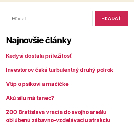
Vyhľadať:
Najnovšie články
Kedysi dostala príležitosť
Investorov čaká turbulentný druhý polrok
Vtip o psíkovi a mačičke
Akú silu má tanec?
ZOO Bratislava vracia do svojho areálu
obľúbenú zábavno-vzdelávaciu atrakciu