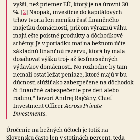
vyšší, než priemer EÚ, ktorý je na úrovni 30
%. [
2
] Naopak, investície do kapitálových
trhov tvoria len menšiu časť finančného
majetku domácností, pričom výraznú váhu
majú ešte poistné produkty a dô­chod­ko­vé
schémy. Je v poriadku mať na bežnom účte
základnú finančnú rezervu, ktorá by mala
dosahovať výšku troj- až šesťmesačných
výdavkov domácnosti. No rozhodne by tam
nemali ostať ležať peniaze, ktoré majú v bu­
dúc­nos­ti slúžiť ako zabezpečene na dôchodok
či finančné zabezpečenie pre deti alebo
rodinu,“ hovorí Andrej Rajčány, Chief
Investment Officer
Across Private
Investments
.
Úročenie na bežných účtoch je totiž na
Slovensku často len v stotinách percent, teda