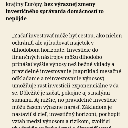
krajiny Európy,
bez výraznej zmeny
investičného správania domácností to
nepôjde
.
„Začať investovať môže byť cestou, ako nielen
ochrániť, ale aj budovať majetok v
dlhodobom horizonte. In­ves­tí­cie do
finančných nástrojov môžu dlhodobo
prinášať vyššie výnosy než bežné vklady a
pravidelné in­ves­to­va­nie (napríklad mesačné
odkladanie a reinvestovanie výnosov)
umožňuje rast investícií exponenciálne v ča­
se. Dôležité je začať, pokojne aj s malými
sumami. Aj nižšie, no pravidelné investície
môžu časom výrazne narásť. Základom je
nastaviť si cieľ, investičný horizont, pochopiť
vzťah medzi výnosom a rizikom, zvoliť si