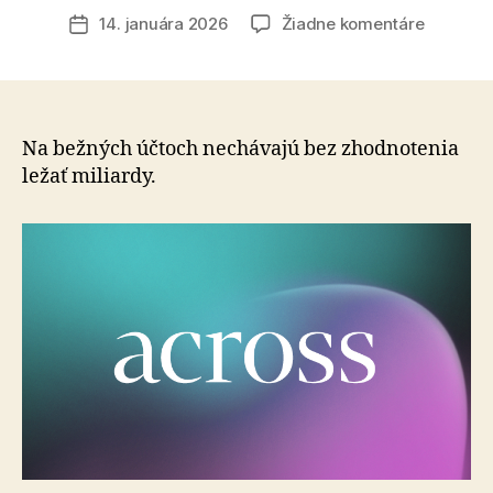
článku
na
14. januára 2026
Žiadne komentáre
Dátum
Slováci
článku
v
investov
a
vo
Na bežných účtoch nechávajú bez zhodnotenia
výške
ležať miliardy.
majetku
výrazne
zaostáva
za
Čechmi
aj
za
väčšino
Európy