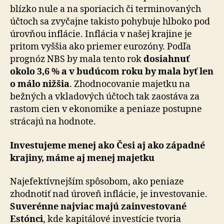
blízko nule a na sporiacich či terminovaných
účtoch sa zvyčajne takisto pohybuje hlboko pod
úrovňou inflácie. Inflácia v našej krajine je
pritom vyššia ako priemer eurozóny. Podľa
prognóz NBS by mala tento rok
dosiahnuť
okolo 3,6 % a v budúcom roku by mala byť len
o málo nižšia
. Zhodnocovanie majetku na
bežných a vkladových účtoch tak zaostáva za
rastom cien v ekonomike a peniaze postupne
strácajú na hodnote.
Investujeme menej ako Česi aj ako západné
krajiny, máme aj menej majetku
Najefektívnejším spôsobom, ako peniaze
zhodnotiť nad úroveň inflácie, je investovanie.
Suverénne najviac majú zainvestované
Estónci
, kde kapitálové investície tvoria