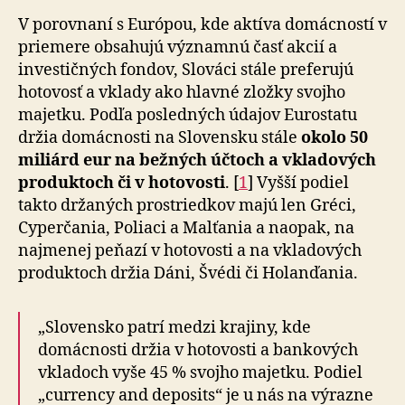
V porovnaní s Európou, kde aktíva domácností v
prie­me­re obsahujú významnú časť akcií a
investičných fondov, Slováci stále preferujú
hotovosť a vklady ako hlavné zlož­ky svojho
majetku. Podľa posledných údajov Eurostatu
držia domácnosti na Slovensku stále
okolo 50
miliárd eur na bežných účtoch a vkladových
produktoch či v hotovosti
. [
1
] Vyšší podiel
takto držaných prostriedkov majú len Gréci,
Cyperčania, Poliaci a Malťania a naopak, na
najmenej peňazí v hotovosti a na vkladových
pro­duk­toch držia Dáni, Švédi či Holanďania.
„Slovensko patrí medzi krajiny, kde
domácnosti držia v hotovosti a bankových
vkladoch vyše 45 % svojho ma­jet­ku. Podiel
„currency and deposits“ je u nás na vý­raz­ne