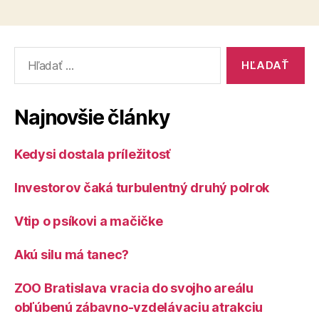
vo
aj
výške
za
majetku
väčšino
Vyhľadať:
Európy
výrazne
zaostávajú
za
Najnovšie články
Čechmi
aj
Kedysi dostala príležitosť
za
väčšinou
Investorov čaká turbulentný druhý polrok
Európy“
Vtip o psíkovi a mačičke
Akú silu má tanec?
ZOO Bratislava vracia do svojho areálu
obľúbenú zábavno-vzdelávaciu atrakciu