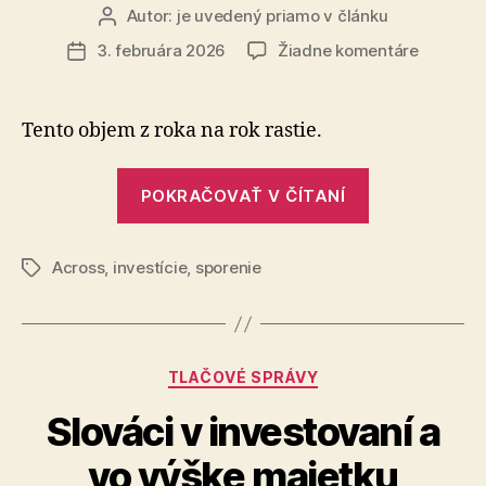
Autor:
je uvedený priamo v článku
Autor
článku
na
3. februára 2026
Žiadne komentáre
Dátum
Ľudia
článku
na
Slovens
Tento objem z roka na rok rastie.
majú
v
„Ľudia
dlhopiso
POKRAČOVAŤ V ČÍTANÍ
na
viac
Slovensku
ako
5
Across
,
investície
,
sporenie
majú
Značky
miliárd
v
eur
dlhopisoch
viac
Kategórie
TLAČOVÉ SPRÁVY
ako
5
Slováci v investovaní a
miliárd
vo výške majetku
eur“