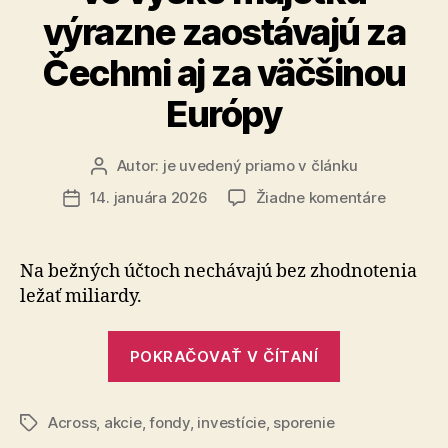
výrazne zaostávajú za
Čechmi aj za väčšinou
Európy
Autor:
je uvedený priamo v článku
Autor
článku
na
14. januára 2026
Žiadne komentáre
Dátum
Slováci
článku
v
investov
Na bežných účtoch nechávajú bez zhodnotenia
a
ležať miliardy.
vo
výške
„Slováci
majetku
POKRAČOVAŤ V ČÍTANÍ
v
výrazne
zaostáva
investovaní
za
Across
,
akcie
,
fondy
,
investície
,
sporenie
a
Značky
Čechmi