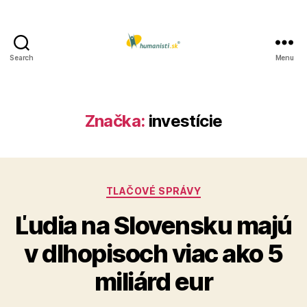
Search
Menu
Humanisti.sk
Značka:
investície
Kategórie
TLAČOVÉ SPRÁVY
Ľudia na Slovensku majú
v dlhopisoch viac ako 5
miliárd eur