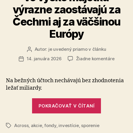
výrazne zaostávajú za
Čechmi aj za väčšinou
Európy
Autor:
je uvedený priamo v článku
Autor
článku
na
14. januára 2026
Žiadne komentáre
Dátum
Slováci
článku
v
investov
Na bežných účtoch nechávajú bez zhodnotenia
a
ležať miliardy.
vo
výške
„Slováci
majetku
POKRAČOVAŤ V ČÍTANÍ
v
výrazne
zaostáva
investovaní
za
Across
,
akcie
,
fondy
,
investície
,
sporenie
a
Značky
Čechmi