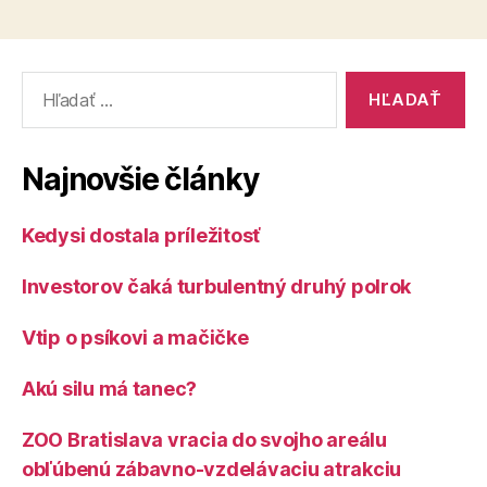
vo
aj
výške
za
majetku
väčšino
Vyhľadať:
Európy
výrazne
zaostávajú
za
Najnovšie články
Čechmi
aj
Kedysi dostala príležitosť
za
väčšinou
Investorov čaká turbulentný druhý polrok
Európy“
Vtip o psíkovi a mačičke
Akú silu má tanec?
ZOO Bratislava vracia do svojho areálu
obľúbenú zábavno-vzdelávaciu atrakciu