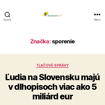
Search
Menu
Humanisti.sk
Značka:
sporenie
Kategórie
TLAČOVÉ SPRÁVY
Ľudia na Slovensku majú
v dlhopisoch viac ako 5
miliárd eur