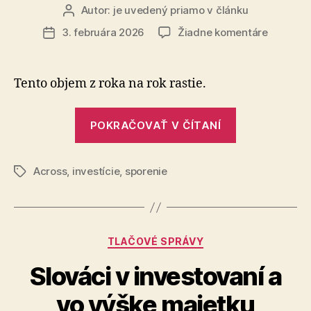
Autor:
je uvedený priamo v článku
Autor
článku
na
3. februára 2026
Žiadne komentáre
Dátum
Ľudia
článku
na
Slovens
Tento objem z roka na rok rastie.
majú
v
„Ľudia
dlhopiso
POKRAČOVAŤ V ČÍTANÍ
na
viac
Slovensku
ako
5
Across
,
investície
,
sporenie
majú
Značky
miliárd
v
eur
dlhopisoch
viac
Kategórie
TLAČOVÉ SPRÁVY
ako
5
Slováci v investovaní a
miliárd
vo výške majetku
eur“