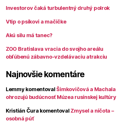
Investorov čaká turbulentný druhý polrok
Vtip o psíkovi a mačičke
Akú silu má tanec?
ZOO Bratislava vracia do svojho areálu
obľúbenú zábavno-vzdelávaciu atrakciu
Najnovšie komentáre
Lemmy
komentoval
Šimkovičová a Machala
ohrozujú budúcnosť Múzea rusínskej kultúry
Kristián Čura
komentoval
Zmysel a ničota –
osobná púť