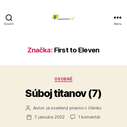
Search
Menu
Humanisti.sk
Značka:
First to Eleven
Kategórie
OSOBNÉ
Súboj titanov (7)
Autor:
je uvedený priamo v článku
Autor
článku
na
7. januára 2022
1 komentár
Dátum
Súboj
článku