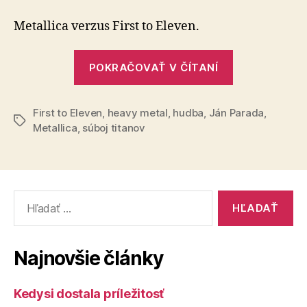
titanov
(7)
Metallica verzus First to Eleven.
„Súboj
POKRAČOVAŤ V ČÍTANÍ
titanov
(7)“
First to Eleven
,
heavy metal
,
hudba
,
Ján Parada
,
Značky
Metallica
,
súboj titanov
Vyhľadať:
Najnovšie články
Kedysi dostala príležitosť