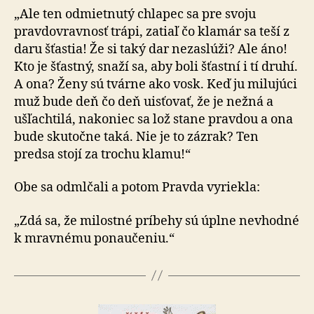
„Ale ten odmietnutý chlapec sa pre svoju
pravdovravnosť trápi, zatiaľ čo klamár sa teší z
daru šťastia! Že si taký dar nezaslúži? Ale áno!
Kto je šťastný, snaží sa, aby boli šťastní i tí druhí.
A ona? Ženy sú tvárne ako vosk. Keď ju milujúci
muž bude deň čo deň uisťovať, že je nežná a
ušľachtilá, nakoniec sa lož stane pravdou a ona
bude skutočne taká. Nie je to zázrak? Ten
predsa stojí za trochu klamu!“
Obe sa odmlčali a potom Pravda vyriekla:
„Zdá sa, že milostné príbehy sú úplne nevhodné
k mravnému ponaučeniu.“