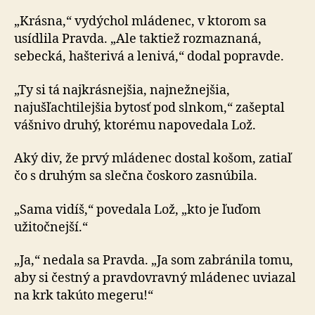
„Krásna,“ vydýchol mládenec, v ktorom sa
usídlila Pravda. „Ale taktiež rozmaznaná,
sebecká, hašterivá a lenivá,“ dodal popravde.
„Ty si tá najkrásnejšia, najnežnejšia,
najušľachtilejšia bytosť pod slnkom,“ zašeptal
vášnivo druhý, ktorému napovedala Lož.
Aký div, že prvý mládenec dostal košom, zatiaľ
čo s druhým sa slečna čoskoro zasnúbila.
„Sama vidíš,“ povedala Lož, „kto je ľuďom
užitočnejší.“
„Ja,“ nedala sa Pravda. „Ja som zabránila tomu,
aby si čestný a pravdovravný mládenec uviazal
na krk takúto megeru!“