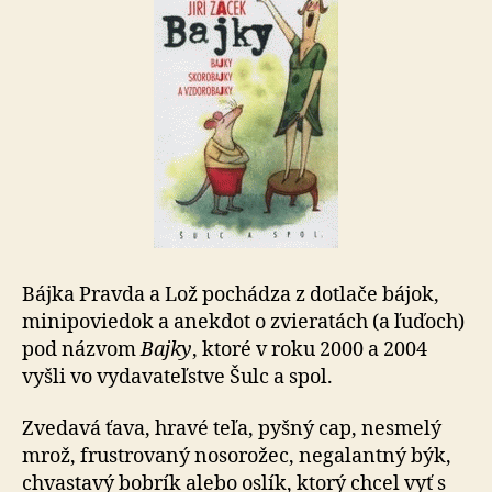
Bájka Pravda a Lož pochádza z dotlače bájok,
minipoviedok a anekdot o zvieratách (a ľuďoch)
pod názvom
Bajky
, ktoré v roku 2000 a 2004
vyšli vo vydavateľstve Šulc a spol.
Zvedavá ťava, hravé teľa, pyšný cap, nesmelý
mrož, frustrovaný nosorožec, negalantný býk,
chvastavý bobrík alebo oslík, ktorý chcel vyť s