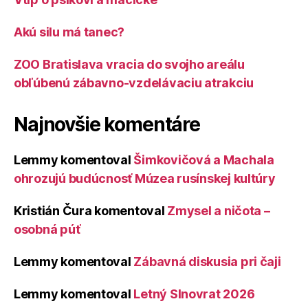
Akú silu má tanec?
ZOO Bratislava vracia do svojho areálu
obľúbenú zábavno-vzdelávaciu atrakciu
Najnovšie komentáre
Lemmy
komentoval
Šimkovičová a Machala
ohrozujú budúcnosť Múzea rusínskej kultúry
Kristián Čura
komentoval
Zmysel a ničota –
osobná púť
Lemmy
komentoval
Zábavná diskusia pri čaji
Lemmy
komentoval
Letný Slnovrat 2026