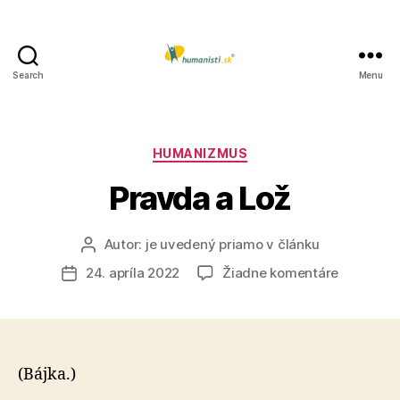
Search
Menu
Humanisti.sk
Kategórie
HUMANIZMUS
Pravda a Lož
Autor:
je uvedený priamo v článku
Autor
článku
na
24. apríla 2022
Žiadne komentáre
Dátum
Pravda
článku
a
Lož
(Bájka.)