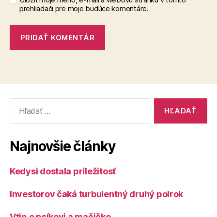
prehliadači pre moje budúce komentáre.
Vyhľadať:
Najnovšie články
Kedysi dostala príležitosť
Investorov čaká turbulentný druhý polrok
Vtip o psíkovi a mačičke