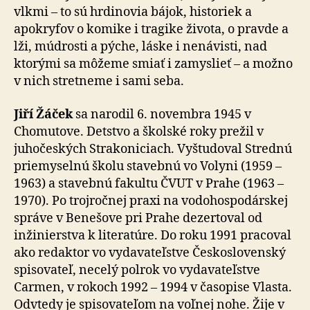
vlkmi – to sú hrdinovia bájok, historiek a
apokryfov o komike i tragike života, o pravde a
lži, múdrosti a pýche, láske i nenávisti, nad
ktorými sa môžeme smiať i zamyslieť – a možno
v nich stretneme i sami seba.
Jiří Žáček
sa narodil 6. novembra 1945 v
Chomutove. Detstvo a školské roky prežil v
juhočeských Strakoniciach. Vyštudoval Strednú
priemyselnú školu stavebnú vo Volyni (1959 –
1963) a stavebnú fakultu ČVUT v Prahe (1963 –
1970). Po trojročnej praxi na vodohospodárskej
správe v Benešove pri Prahe dezertoval od
inžinierstva k literatúre. Do roku 1991 pracoval
ako redaktor vo vydavateľstve Československý
spisovateľ, necelý polrok vo vydavateľstve
Carmen, v rokoch 1992 – 1994 v časopise Vlasta.
Odvtedy je spisovateľom na voľnej nohe. Žije v