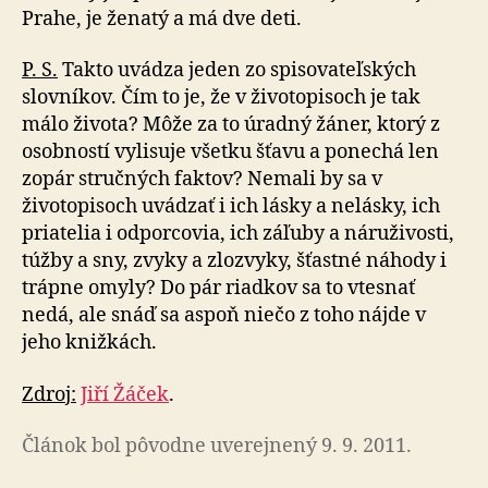
Prahe, je ženatý a má dve deti.
P. S.
Takto uvádza jeden zo spisovateľských
slovníkov. Čím to je, že v životopisoch je tak
málo života? Môže za to úradný žáner, ktorý z
osobností vylisuje všetku šťavu a ponechá len
zopár stručných faktov? Nemali by sa v
životopisoch uvádzať i ich lásky a nelásky, ich
priatelia i odporcovia, ich záľuby a náruživosti,
túžby a sny, zvyky a zlozvyky, šťastné náhody i
trápne omyly? Do pár riadkov sa to vtesnať
nedá, ale snáď sa aspoň niečo z toho nájde v
jeho knižkách.
Zdroj:
Jiří Žáček
.
Článok bol pôvodne uverejnený 9. 9. 2011.