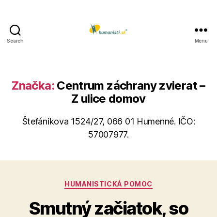
Search
Menu
Humanisti.sk
Značka:
Centrum záchrany zvierat –
Z ulice domov
Štefánikova 1524/27, 066 01 Humenné. IČO:
57007977.
Kategórie
HUMANISTICKÁ POMOC
Smutný začiatok, so