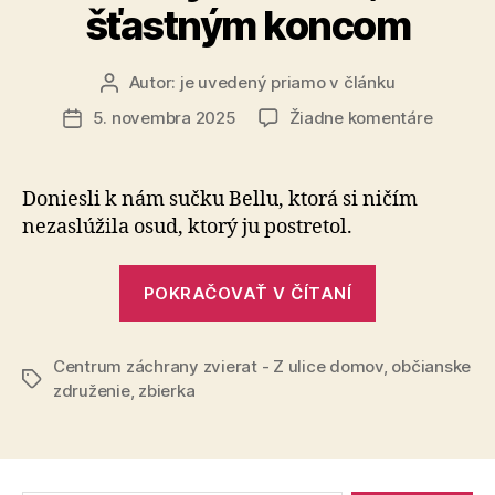
šťastným koncom
Autor:
je uvedený priamo v článku
Autor
článku
na
5. novembra 2025
Žiadne komentáre
Dátum
Smutný
článku
začiatok
so
Doniesli k nám sučku Bellu, ktorá si ničím
šťastn
nezaslúžila osud, ktorý ju postretol.
koncom
„Smutný
POKRAČOVAŤ V ČÍTANÍ
začiatok,
so
Centrum záchrany zvierat - Z ulice domov
šťastným
,
občianske
Značky
združenie
,
zbierka
koncom“