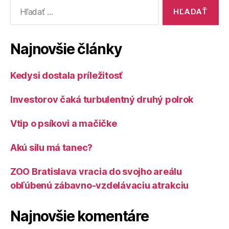
Vyhľadať:
Najnovšie články
Kedysi dostala príležitosť
Investorov čaká turbulentný druhý polrok
Vtip o psíkovi a mačičke
Akú silu má tanec?
ZOO Bratislava vracia do svojho areálu
obľúbenú zábavno-vzdelávaciu atrakciu
Najnovšie komentáre