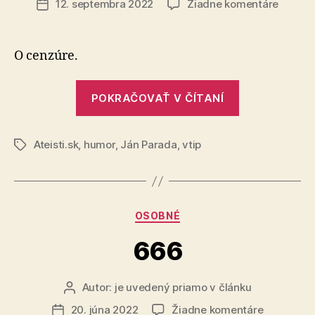
na
12. septembra 2022
Žiadne komentáre
Dátum
Nábože
článku
humor
komusi
O cenzúre.
vadil
„Nábožensk
POKRAČOVAŤ V ČÍTANÍ
humor
komusi
Ateisti.sk
,
humor
,
Ján Parada
,
vtip
vadil“
Značky
Kategórie
OSOBNÉ
666
Autor:
je uvedený priamo v článku
Autor
článku
na
20. júna 2022
Žiadne komentáre
Dátum