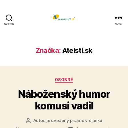
Search
Menu
Humanisti.sk
Značka:
Ateisti.sk
Kategórie
OSOBNÉ
Náboženský humor
komusi vadil
Autor:
je uvedený priamo v článku
Autor
článku