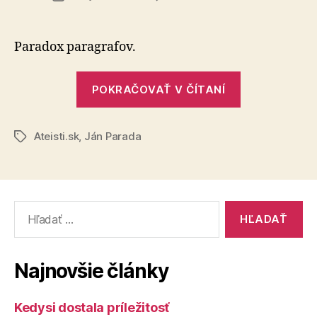
666
článku
Paradox paragrafov.
„666“
POKRAČOVAŤ V ČÍTANÍ
Ateisti.sk
,
Ján Parada
Značky
Vyhľadať:
Najnovšie články
Kedysi dostala príležitosť