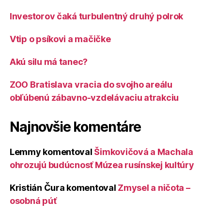
Investorov čaká turbulentný druhý polrok
Vtip o psíkovi a mačičke
Akú silu má tanec?
ZOO Bratislava vracia do svojho areálu
obľúbenú zábavno-vzdelávaciu atrakciu
Najnovšie komentáre
Lemmy
komentoval
Šimkovičová a Machala
ohrozujú budúcnosť Múzea rusínskej kultúry
Kristián Čura
komentoval
Zmysel a ničota –
osobná púť