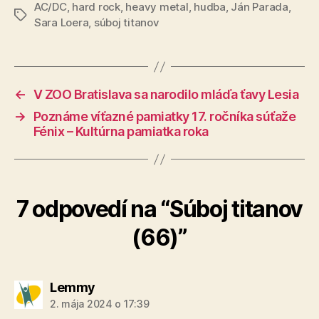
AC/DC
,
hard rock
,
heavy metal
,
hudba
,
Ján Parada
,
Značky
Sara Loera
,
súboj titanov
←
V ZOO Bratislava sa narodilo mláďa ťavy Lesia
→
Poznáme víťazné pamiatky 17. ročníka súťaže
Fénix – Kultúrna pamiatka roka
7 odpovedí na “Súboj titanov
(66)”
hovorí:
Lemmy
2. mája 2024 o 17:39