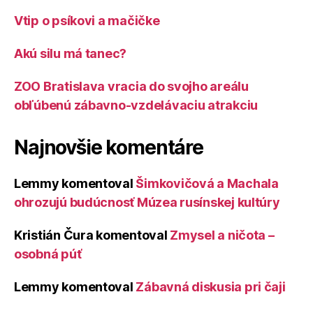
Vtip o psíkovi a mačičke
Akú silu má tanec?
ZOO Bratislava vracia do svojho areálu
obľúbenú zábavno-vzdelávaciu atrakciu
Najnovšie komentáre
Lemmy
komentoval
Šimkovičová a Machala
ohrozujú budúcnosť Múzea rusínskej kultúry
Kristián Čura
komentoval
Zmysel a ničota –
osobná púť
Lemmy
komentoval
Zábavná diskusia pri čaji