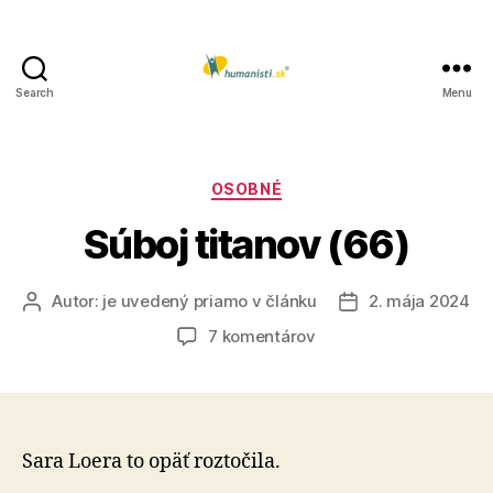
Search
Menu
Humanisti.sk
Kategórie
OSOBNÉ
Súboj titanov (66)
Autor:
je uvedený priamo v článku
2. mája 2024
Autor
Dátum
článku
článku
na
7 komentárov
Súboj
titanov
(66)
Sara Loera to opäť roztočila.