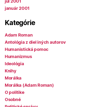
júl 2001
január 2001
Kategórie
Adam Roman
Antológia z diel iných autorov
Humanistická pomoc
Humanizmus
Ideológia
Knihy
Morálka
Morálka (Adam Roman)
O politike
Osobné
Politické správy