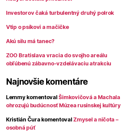
Investorov čaká turbulentný druhý polrok
Vtip o psíkovi a mačičke
Akú silu má tanec?
ZOO Bratislava vracia do svojho areálu
obľúbenú zábavno-vzdelávaciu atrakciu
Najnovšie komentáre
Lemmy
komentoval
Šimkovičová a Machala
ohrozujú budúcnosť Múzea rusínskej kultúry
Kristián Čura
komentoval
Zmysel a ničota –
osobná púť