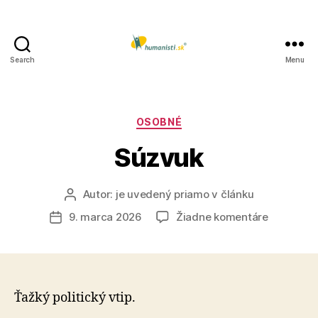
Search
Menu
Humanisti.sk
Kategórie
OSOBNÉ
Súzvuk
Autor:
je uvedený priamo v článku
Autor
článku
na
9. marca 2026
Žiadne komentáre
Dátum
Súzvuk
článku
Ťažký politický vtip.