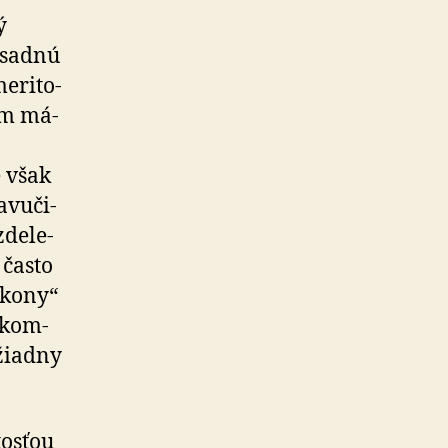
ý
ásadnú
­ri­to­
om má­
e však
­vu­či­
de­le­
 často
ýkony“
 kom­
 žiadny
tosťou