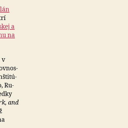
lán
rí
kej a
mu na
 v
ov­nos­
šti­tú­
, Ru­
ledky
rk, and
ž
na