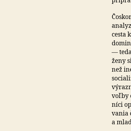
prípra
Čoskor
analyz
cesta 
dominu
— teda
ženy s
než in
social
výrazn
voľby 
ní­ci 
va­nia
a mlad