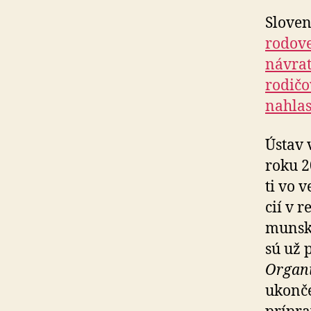
Sloven
rodove
návrat
rodičo
nahlas
Ústav 
roku 2
ti vo 
cií v 
mun­sk
sú už 
Organi
ukonč