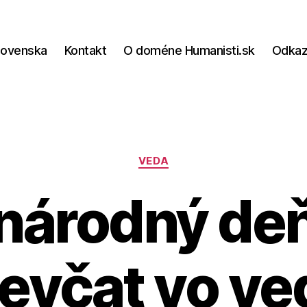
lovenska
Kontakt
O doméne Humanisti.sk
Odka
Kategórie
VEDA
árodný deň
ievčat vo ve