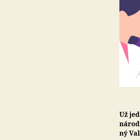
Už jed
ná­rod
ný Va