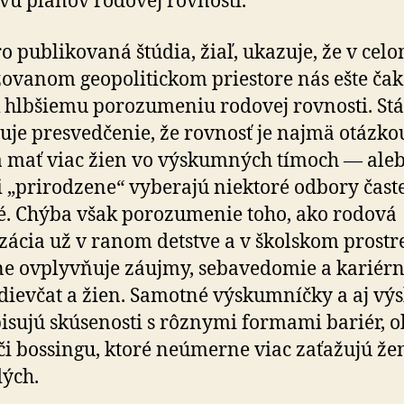
vu plánov rodovej rovnosti.
o publikovaná štúdia, žiaľ, ukazuje, že v cel
ovanom geopolitickom priestore nás ešte čak
k hlbšiemu porozumeniu rodovej rovnosti. Stá
je presvedčenie, že rovnosť je najmä otázkou
 mať viac žien vo výskumných tímoch — aleb
i „prirodzene“ vyberajú niektoré odbory časte
é. Chýba však porozumenie toho, ako rodová
izácia už v ranom detstve a v školskom prostr
e ovplyvňuje záujmy, sebavedomie a kariér
dievčat a žien. Samotné výskumníčky a aj vý­
opisujú skúsenosti s rôznymi formami bariér, ob
 či bossingu, ktoré neúmerne viac zaťažujú že
ých.