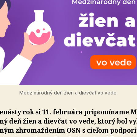
Medzinárodný deň žien a dievčat vo vede.
enásty rok si 11. februára pri­po­mí­na­me Me
­ný deň žien a dievčat vo vede, ktorý bol vy­
lným zhromaždením OSN s cieľom podpori