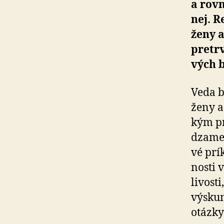
a rovn
nej. R
ženy a
pretrv
vých b
Veda b
ženy a
kým pr
dza­me
vé prí
nos­ti
li­vos­
výskum
otázky