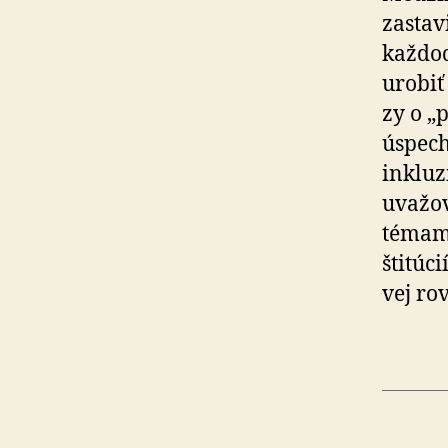
zastav
každo
urobiť
zy o „
úspech
inkluz
uvažov
témam 
šti­tú­
vej ro