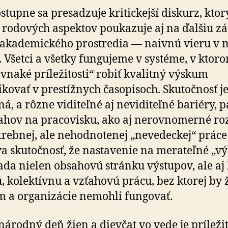
stupne sa presadzuje kritickejší diskurz, ktor
rodových aspektov poukazuje aj na ďalšiu z
akademického prostredia — naivnú vieru v me
u. Všetci a všetky fungujeme v systéme, v ktor
vnaké príležitosti“ robiť kvalitný výskum
ikovať v prestížnych časopisoch. Skutočnosť j
ná, a rôzne viditeľné aj neviditeľné bariéry, pa
ahov na pracovisku, ako aj nerovnomerné roz­
trebnej, ale nehodnotenej „nevedeckej“ práce
a skutočnosť, že nastavenie na merateľné „v
ada nielen obsahovú stránku výstupov, ale aj
ú, kolektívnu a vzťahovú prácu, bez ktorej by
 a organizácie nemohli fungovať.
árodný deň žien a dievčat vo vede je príleži