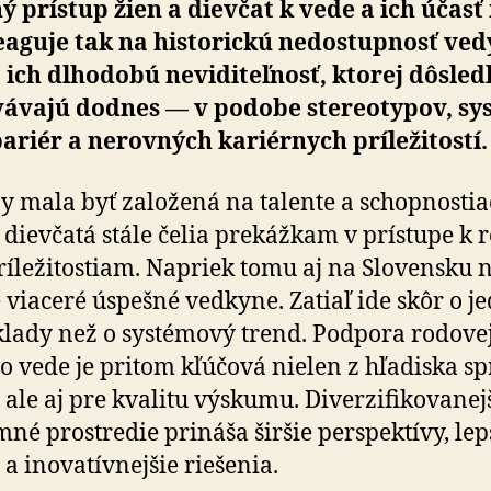
ý prístup žien a dievčat k vede a ich účasť
eaguje tak na historickú nedostupnosť ved
 ich dlhodobú neviditeľnosť, ktorej dôsled
ávajú dodnes — v podobe stereotypov, sys­
ariér a nerovných kariérnych príležitostí.
y mala byť založená na talente a schopnostia
 dievčatá stále čelia prekážkam v prístupe k r
íležitostiam. Napriek tomu aj na Slovensku n
 viaceré úspešné vedkyne. Zatiaľ ide skôr o jed­
klady než o systémový trend. Podpora rodovej
 vo vede je pritom kľúčová nielen z hľadiska sp
ti, ale aj pre kvalitu výskumu. Diverzifikovanej
né prostredie prináša širšie perspektívy, lep
 a inovatívnejšie riešenia.