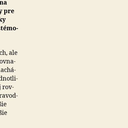
 na
y pre
ky
té­mo­
ch, ale
ov­na­
a­chá­
not­li­
 rov­
ra­vod­
šie
šie