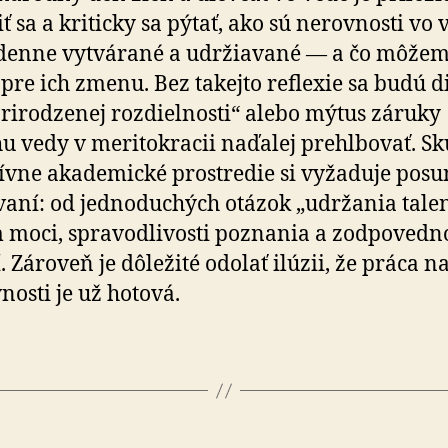
iť sa a kriticky sa pýtať, ako sú nerovnosti vo 
denne vytvárané a udržiavané — a čo môže
 pre ich zmenu. Bez takejto reflexie sa budú di
prirodzenej rozdielnosti“ alebo mýtus záruky
u vedy v meritokracii naďalej prehlbovať. Sku
ívne akademické prostredie si vyžaduje posu
aní: od jednoduchých otázok „udržania talen
moci, spravodlivosti poznania a zodpovedno
cií. Zároveň je dôležité odolať ilúzii, že práca na
vnosti je už hotová.