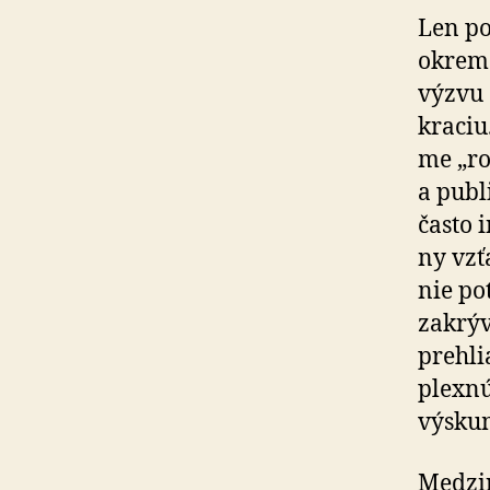
Len po
okrem 
výzvu 
kra­ci
me „ro
a publ
často i
ny vzť
nie po
zakrýv
prehli
plex­n
výskum
Medzin