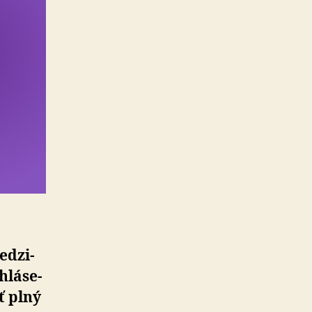
­dzi­
hlá­se­
ť plný