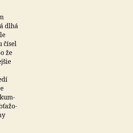
om
á dlhá
le
 čísel
o že
jšie
edí
ne
skum­
­ťa­žo­
ny