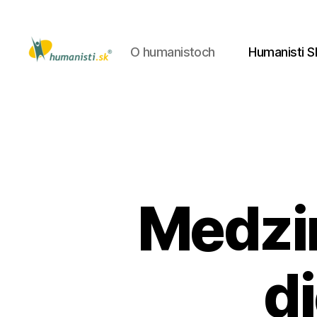
O humanistoch
Humanisti S
Humanisti.sk
Medzin
d