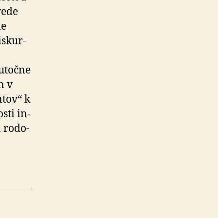
vede
me
s­kur­
­toč­ne
n v
tov“ k
sti in­
 ro­do­