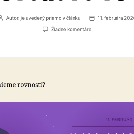
Autor:
je uvedený priamo v článku
11. februára 202
Autor
Dátum
článku
článku
na
Žiadne komentáre
Medzinárodný
deň
žien
a
dievčat
vo
vede
ieme rovnosti?