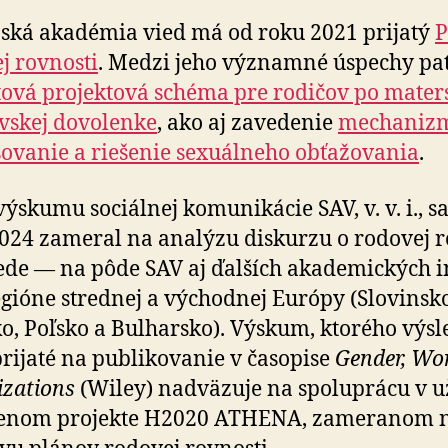
ská akadémia vied má od roku 2021 prijatý
P
j rovnosti
. Medzi jeho významné úspechy pat
ová projektová schéma pre rodičov po maters
vskej dovolenke
, ako aj zavedenie
mechaniz
ovanie a riešenie sexuálneho obťažovania
.
výskumu sociálnej komunikácie SAV, v. v. i., sa
024 zameral na analýzu diskurzu o ro­do­vej r
vede — na pôde SAV aj ďalších akademických in­
regióne strednej a východnej Európy (Slovinsko
o, Poľsko a Bulharsko). Výskum, ktorého výs
prijaté na publikovanie v časopise
Gender, Wo
zations
(Wiley) nadväzuje na spoluprácu v u
enom projekte H2020 ATHENA, zameranom 