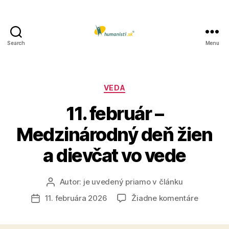
Search
Menu
Humanisti.sk
Kategórie
VEDA
11. február –
Medzinárodný deň žien
a dievčat vo vede
Autor:
je uvedený priamo v článku
Autor
článku
na
11. februára 2026
Žiadne komentáre
Dátum
11.
článku
február