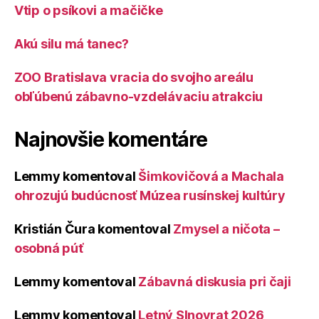
Vtip o psíkovi a mačičke
Akú silu má tanec?
ZOO Bratislava vracia do svojho areálu
obľúbenú zábavno-vzdelávaciu atrakciu
Najnovšie komentáre
Lemmy
komentoval
Šimkovičová a Machala
ohrozujú budúcnosť Múzea rusínskej kultúry
Kristián Čura
komentoval
Zmysel a ničota –
osobná púť
Lemmy
komentoval
Zábavná diskusia pri čaji
Lemmy
komentoval
Letný Slnovrat 2026