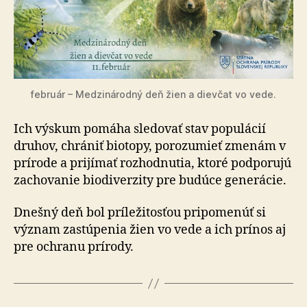
február – Medzinárodný deň žien a dievčat vo vede.
Ich výskum pomáha sledovať stav populácií
druhov, chrá­niť biotopy, porozumieť zmenám v
prírode a prijímať roz­hod­nu­tia, ktoré podporujú
zachovanie biodiverzity pre budúce generácie.
Dnešný deň bol príležitosťou pripomenúť si
význam zastúpenia žien vo vede a ich prínos aj
pre ochranu prírody.