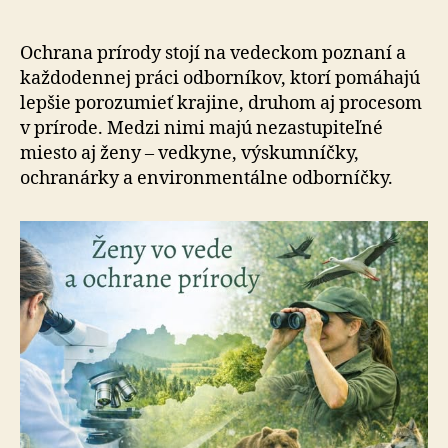
–
Medziná
deň
Ochrana prírody stojí na vedeckom poznaní a
žien
kaž­do­den­nej práci odborníkov, ktorí pomáhajú
a
lepšie porozumieť krajine, druhom aj procesom
dievčat
v prírode. Medzi nimi majú nezastupiteľné
vo
miesto aj ženy – vedkyne, výskumníčky,
vede
ochranárky a environmentálne odborníčky.