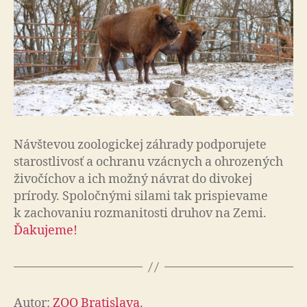
Návštevou zoologickej záhrady podporujete
starostlivosť a ochranu vzácnych a ohro­ze­ných
ži­vo­čí­chov a ich možný návrat do di­vo­kej
prírody. Spo­loč­nými silami tak prispie­vame
k za­cho­va­niu roz­ma­ni­tosti druhov na Zemi.
Ďakujeme!
Autor:
ZOO Bratislava
.