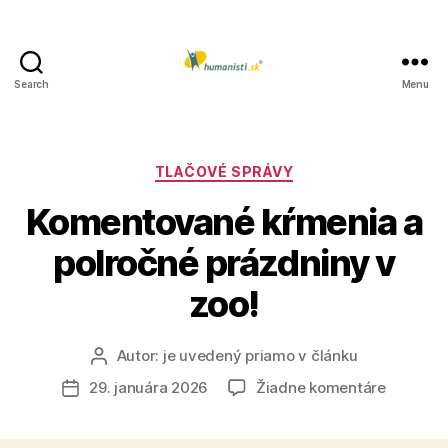
Search
Menu
Humanisti.sk
Kategórie
TLAČOVÉ SPRÁVY
Komentované kŕmenia a
polročné prázdniny v
zoo!
Autor:
je uvedený priamo v článku
Autor
článku
na
29. januára 2026
Žiadne komentáre
Dátum
Komento
článku
kŕmenia