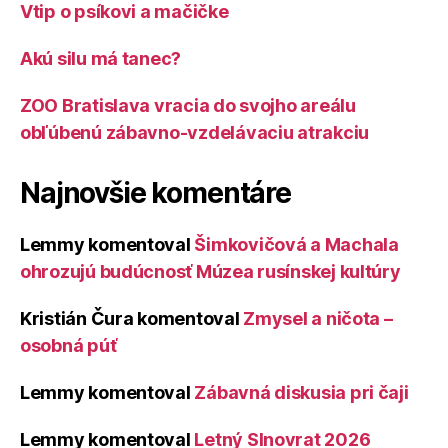
Vtip o psíkovi a mačičke
Akú silu má tanec?
ZOO Bratislava vracia do svojho areálu
obľúbenú zábavno-vzdelávaciu atrakciu
Najnovšie komentáre
Lemmy
komentoval
Šimkovičová a Machala
ohrozujú budúcnosť Múzea rusínskej kultúry
Kristián Čura
komentoval
Zmysel a ničota –
osobná púť
Lemmy
komentoval
Zábavná diskusia pri čaji
Lemmy
komentoval
Letný Slnovrat 2026