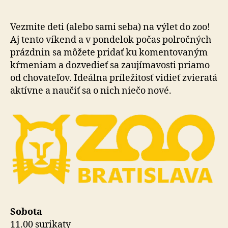
a
polročné
prázdnin
Vezmite deti (alebo sami seba) na výlet do zoo!
v
Aj tento víkend a v pondelok počas polročných
zoo!
prázdnin sa mô­že­te pridať ku komentovaným
kŕmeniam a dozvedieť sa zaujímavosti priamo
od chovateľov. Ideálna príležitosť vidieť zvieratá
aktívne a naučiť sa o nich niečo nové.
Sobota
11.00 surikaty