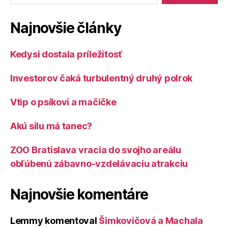
Najnovšie články
Kedysi dostala príležitosť
Investorov čaká turbulentný druhý polrok
Vtip o psíkovi a mačičke
Akú silu má tanec?
ZOO Bratislava vracia do svojho areálu
obľúbenú zábavno-vzdelávaciu atrakciu
Najnovšie komentáre
Lemmy
komentoval
Šimkovičová a Machala