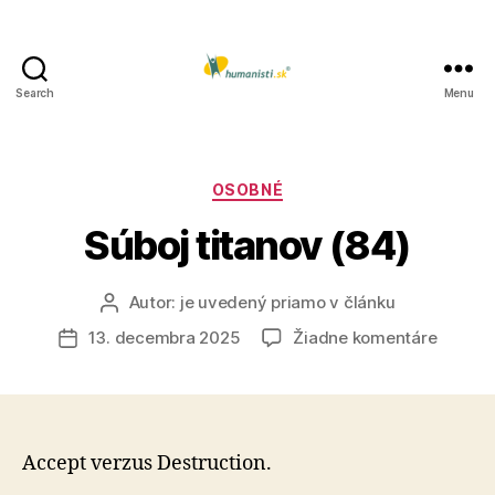
Search
Menu
Humanisti.sk
Kategórie
OSOBNÉ
Súboj titanov (84)
Autor:
je uvedený priamo v článku
Autor
článku
na
13. decembra 2025
Žiadne komentáre
Dátum
Súboj
článku
titanov
(84)
Accept verzus Destruction.