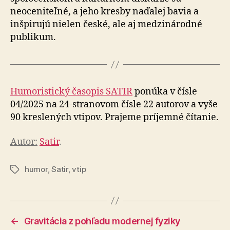
neoceniteľné, a jeho kresby na­ďa­lej bavia a
inšpirujú nielen české, ale aj medzi­ná­rod­né
publikum.
Humoristický časopis SATIR
ponúka v čísle
04/2025 na 24-stranovom čísle 22 autorov a vyše
90 kreslených vtipov. Prajeme príjemné čítanie.
Autor:
Satir
.
humor
,
Satir
,
vtip
Značky
←
Gravitácia z pohľadu modernej fyziky