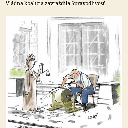
parlam
Vládna koalícia zavraždila Spravodlivosť.