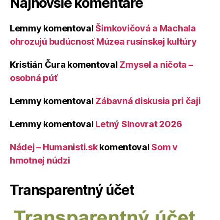
Najnovšie komentáre
Lemmy
komentoval
Šimkovičová a Machala
ohrozujú budúcnosť Múzea rusínskej kultúry
Kristián Čura
komentoval
Zmysel a ničota –
osobná púť
Lemmy
komentoval
Zábavná diskusia pri čaji
Lemmy
komentoval
Letný Slnovrat 2026
Nádej – Humanisti.sk
komentoval
Som v
hmotnej núdzi
Transparentný účet