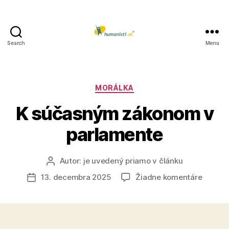
Search
Menu
Humanisti.sk
Kategórie
MORÁLKA
K súčasným zákonom v
parlamente
Autor:
je uvedený priamo v článku
Autor
článku
na
13. decembra 2025
Žiadne komentáre
Dátum
K
článku
súčas
zákon
v