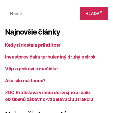
Vyhľadať:
Najnovšie články
Kedysi dostala príležitosť
Investorov čaká turbulentný druhý polrok
Vtip o psíkovi a mačičke
Akú silu má tanec?
ZOO Bratislava vracia do svojho areálu
obľúbenú zábavno-vzdelávaciu atrakciu