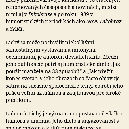
Lichý publikoval svoje karikatúry vo viacerých
renomovaných časopisoch a novinách, medzi
nimi aj v
Dikobraze
a po roku 1989 v
humoristických periodikách ako
Nový Dikobraz
a
ŠKRT
.
Lichý sa môže pochváliť niekoľkými
samostatnými výstavami a mnohými
oceneniami, je autorom deviatich kníh. Medzi
jeho publikácie patrí aj humoristické dielo „Jak
použít manžela na 33 způsobů“ a „Jak přežít
konec světa“. V jeho obrazoch sa často objavuje
satira na sú­čas­né spoločenské témy, čo robí jeho
prácu veľmi aktuálnou a zaujímavou pre široké
publikum.
Lubomír Lichý je významnou postavou českého
humoru a umenia. Jeho dielo a angažovanosť v
spoločenskom a kultúrnom diskurze sú