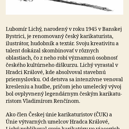
Lubomír Lichý, narodený v roku 1945 v Banskej
Bystrici, je renomovaný český karikaturista,
ilustrátor, hudobník a textár. Svoju kreativitu a
talent dokázal skombinovať v rôznych
oblastiach, čo z neho robí významnú osobnosť
českého kultúrneho diškurzu. Lichý vyrastal v
Hradci Králové, kde absolvoval stavebnú
priemyslovku. Od det­stva sa intenzívne venoval
kresleniu a hudbe, pričom jeho umelecký vývoj
bol ovplyvnený legendárnym českým ka­ri­ka­tu­
ris­tom Vladimírom Renčínom.
Ako člen Českej únie karikaturistov (ČUK) a
Únie výt­var­ných umelcov Hradca Králové,