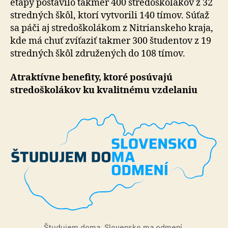
etapy postavilo takmer 400 stredoškolákov z 32
stredných škôl, ktorí vytvorili 140 tímov. Súťaž
sa páči aj stredoškolákom z Nitrianskeho kraja,
kde má chuť zvíťaziť takmer 300 študentov z 19
stredných škôl združených do 108 tímov.
Atraktívne benefity, ktoré posúvajú
stredoškolákov ku kvalitnému vzdelaniu
Študujem doma, Slovensko ma odmení.