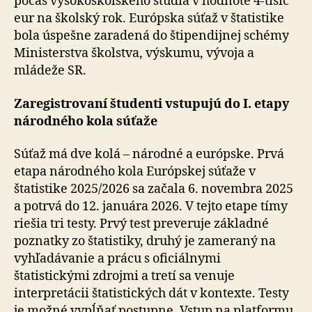
počas vysokoškolského štúdia v hodnote 4-tisíc
eur na školský rok. Európska súťaž v štatistike
bola úspešne zaradená do štipendijnej schémy
Ministerstva školstva, výskumu, vývoja a
mládeže SR.
Zaregistrovaní študenti vstupujú do I. etapy
národného kola súťaže
Súťaž má dve kolá – národné a európske. Prvá
etapa národného kola Európskej súťaže v
štatistike 2025/2026 sa začala 6. novembra 2025
a potrvá do 12. januára 2026. V tejto etape tímy
riešia tri testy. Prvý test preveruje základné
poznatky zo štatistiky, druhý je zameraný na
vyhľadávanie a prácu s oficiálnymi
štatistickými zdrojmi a tretí sa venuje
interpretácii štatistických dát v kontexte. Testy
je možné vypĺňať postupne. Vstup na platformu