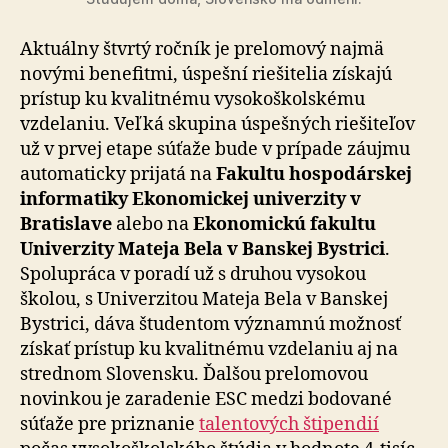
Aktuálny štvrtý ročník je prelomový najmä
novými benefitmi, úspešní riešitelia získajú
prístup ku kva­lit­né­mu vysokoškolskému
vzdelaniu. Veľká skupina úspešných riešiteľov
už v prvej etape súťaže bude v prípade záujmu
automaticky prijatá na
Fakultu hospodárskej
informatiky Ekonomickej univerzity v
Bratislave
alebo na
Ekonomickú fakultu
Univerzity Mateja Bela v Banskej Bystrici
.
Spolupráca v poradí už s druhou vysokou
školou, s Univerzitou Mateja Bela v Banskej
Bystrici, dáva študentom významnú možnosť
získať prístup ku kvalitnému vzdelaniu aj na
strednom Slovensku. Ďalšou prelomovou
novinkou je zaradenie ESC medzi bodované
súťaže pre priznanie
talentových štipendií