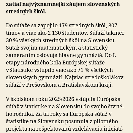
zatiaľ naj­vý­znam­nej­ší záujem slovenských
stredných škôl.
Do súťaže sa zapojilo 179 stredných škôl, 807
tímov a viac ako 2 130 študentov. Súťaží takmer
30 % všetkých stred­ných škôl na Slovensku.
Súťaž svojím matematickým a štatistický
zameraním oslovuje hlavne gymnáziá. Do I.
etapy národného kola Európskej súťaže
v štatistike vstúpilo viac ako 71 % všetkých
slovenských gymnázií. Najviac stredoškolákov
súťaží v Prešovskom a Bra­tis­lav­skom kraji.
V školskom roku 2025/2026 vstúpila Európska
súťaž v šta­tis­ti­ke na Slovensku do svojho štvr­té­
ho ročníka. Za tri roky sa Európska súťaž v
štatistike na Slovensku posunula z pilotného
projektu na rešpektovanú vzdelávaciu ini­cia­tí­