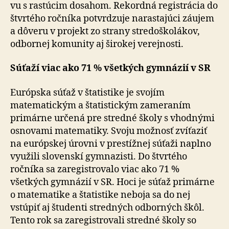
vu s rastúcim dosahom. Rekordná registrácia do
štvr­té­ho ročníka potvrdzuje narastajúci záujem
a dôveru v projekt zo strany stredoškolákov,
odbornej komunity aj širokej verejnosti.
Súťaží viac ako 71 % všetkých gymnázií v SR
Európska súťaž v štatistike je svojím
matematickým a štatistickým zameraním
primárne určená pre stredné školy s vhodnými
osnovami matematiky. Svoju možnosť zvíťaziť
na európskej úrovni v prestížnej súťaži naplno
využili slovenskí gymnazisti. Do štvrtého
ročníka sa zaregistrovalo viac ako 71 %
všetkých gymnázií v SR. Hoci je súťaž primárne
o matematike a štatistike neboja sa do nej
vstúpiť aj študenti stredných odborných škôl.
Tento rok sa zaregistrovali stredné školy so