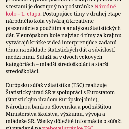
s testami je dostupný na podstránke
Národné
kolo – 1. eta­pa
. Postupujúce tímy v druhej etape
národného kola vytvárajú kreatívne
prezentácie s použitím a analýzou štatistických
dát. V európskom kole najviac 4 tímy za krajinu
vytvárajú krátke videá interpretujúce zadanú
tému na základe štatistických dát a súvislostí
medzi nimi. Súťaží sa v dvoch vekových
kategóriách – mladší stre­do­ško­lá­ci a starší
stredoškoláci.
Európsku súťaž v štatistike (ESC) realizuje
Štatistický úrad SR v spolupráci s Eurostatom
(štatistickým úradom Európskej únie),
Národnou bankou Slovenska a pod záštitou
Ministerstva školstva, výskumu, vývoja a
mládeže SR. Všetky dôležité informácie o súťaži
sú uvedené na
webovej stránke ESC
.