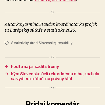
Autorka: Jasmína Stauder, koor­di­ná­tor­ka pro­jek­
tu Eu­róp­skej sú­ťa­že v šta­tis­ti­ke 2025.
Štatistický úrad Slovenskej republiky
Značky
←
Poďte na jar sadiť stromy
→
Kým Slovensko čelí rekordnému dlhu, koalícia
sa vydiera a útočí na právny štát
Pridaj komentár