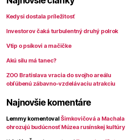
Najnovšie články
Kedysi dostala príležitosť
Investorov čaká turbulentný druhý polrok
Vtip o psíkovi a mačičke
Akú silu má tanec?
ZOO Bratislava vracia do svojho areálu
obľúbenú zábavno-vzdelávaciu atrakciu
Najnovšie komentáre
Lemmy
komentoval
Šimkovičová a Machala
ohrozujú budúcnosť Múzea rusínskej kultúry