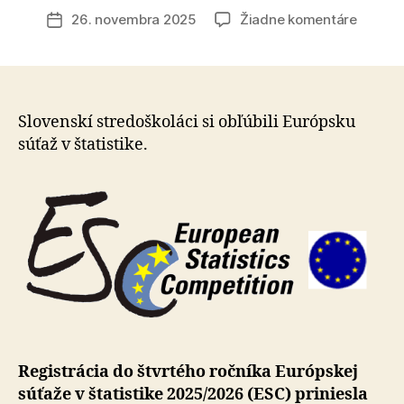
článku
na
26. novembra 2025
Žiadne komentáre
Dátum
Do
článku
prvej
etapy
Európs
súťaže
Slovenskí stredoškoláci si obľúbili Európsku
v
súťaž v štatistike.
štatisti
vstúpil
viac
ako
71
%
všetký
gymnáz
na
Sloven
Registrácia do štvrtého ročníka Európskej
súťaže v štatistike 2025/2026 (ESC) priniesla