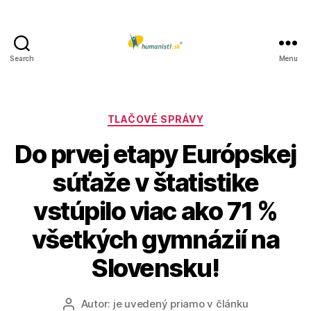
Search
Menu
Humanisti.sk
Kategórie
TLAČOVÉ SPRÁVY
Do prvej etapy Európskej
súťaže v štatistike
vstúpilo viac ako 71 %
všetkých gymnázií na
Slovensku!
Autor:
je uvedený priamo v článku
Autor