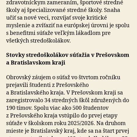
zdravotníckym zameraním, športové stredné
školy aj špecializované stredné školy. Snaha
učiť sa nové veci, rozvíjať svoje kritické
myslenie a zvíťaziť na európskej úrovni je spolu
s benefitmi súťaže veľkým lákadlom pre
všetkých stre­do­ško­lá­kov.
Stovky stredoškolákov súťažia v Prešovskom
a Bratislavskom kraji
Obrovský záujem o súťaž vo štvrtom ročníku
prejavili študenti z Prešovského
a Bratislavského kraja. V Pre­šov­skom kraji sa
zaregistrovalo 34 stredných škôl zdru­že­ných do
190 tímov. Spolu viac ako 500 študentov
z Prešovského kraja vstúpilo do prvej etapy
súťaže v školskom roku 2025/2026. Na druhom
mieste je Bratislavský kraj, kde sa na štart prvej