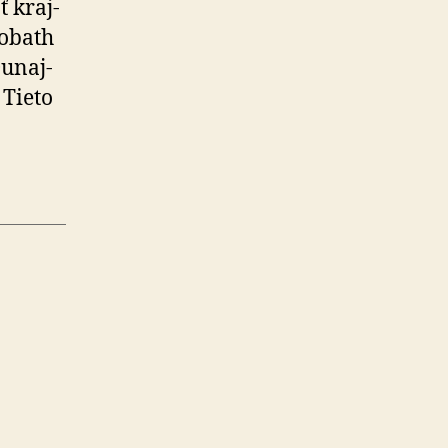
ť kraj­
Bobath
u­naj­
 Tieto