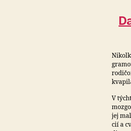
Da
Nikolk
gramov
rodičo
kva­pi­
V tých
mozgov
jej ma
cií a c