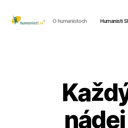
O humanistoch
Humanisti S
Humanisti.sk
Každý
nádej