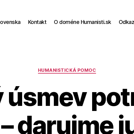
lovenska
Kontakt
O doméne Humanisti.sk
Odka
Kategórie
HUMANISTICKÁ POMOC
 úsmev pot
 – darujme j