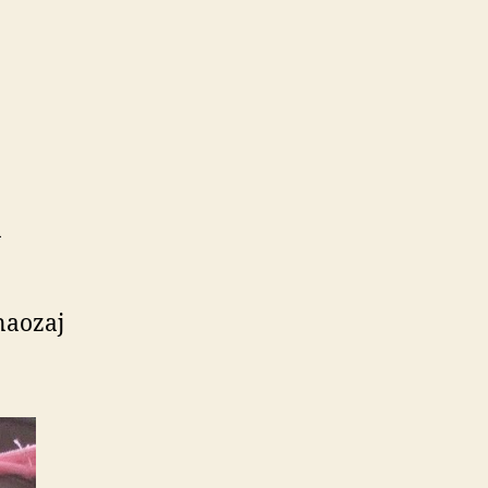
á
naozaj