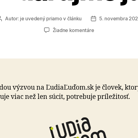
Autor:
je uvedený priamo v článku
5. novembra 20
Autor
Dátum
článku
článku
na
Žiadne komentáre
Každý
úsmev
potrebuje
nádej
–
darujme
ju
dou výzvou na ĽudiaĽuďom.sk je človek, ktor
dnes
je viac než len súcit, potrebuje príležitosť.