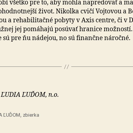
robí všetko pre to, aby mohla napredovať a ma
nohodnotnejší život. Nikolka cvičí Vojtovou a 
u a rehabilitačné pobyty v Axis centre, či v D
užnej jej pomáhajú posúvať hranice možností.
e sú pre ňu nádejou, no sú finančne náročné.
 ĽUDIA ĽUĎOM, n.o.
IA ĽUĎOM
,
zbierka