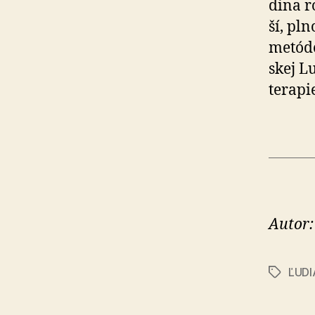
di­na 
ší, pl
metódo
skej L
terapi
Autor:
ĽUD
Značky