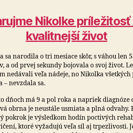
rujme Nikolke príležitosť
kvalitnejší život
a sa narodila o tri mesiace skôr, s váhou len 
, a od prvej sekundy bojovala o svoj život. L
m nedávali veľa nádeje, no Nikolka všetkých 
la – nevzdala sa.
to dňoch má 9 a pol roka a napriek diagnóze 
á obrna je neustále usmiata a plná odvahy.
lý pokrok je výsledkom hodín poctivých re­ha­bi­
vičení, ktoré vyžadujú veľa síl aj trpezlivosti. J