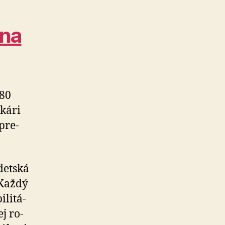
 na
580
ekári
pre­
detská
 Každý
li­tá­
ej ro­