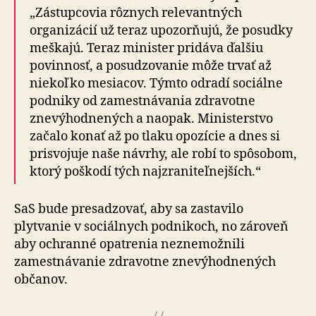
„Zástupcovia rôznych relevantných
organizácií už teraz upozorňujú, že posudky
meškajú. Teraz minister pridáva ďalšiu
povinnosť, a posudzovanie môže trvať až
niekoľko me­sia­cov. Týmto odradí sociálne
podniky od za­mes­tná­va­nia zdravotne
znevýhodnených a naopak. Ministerstvo
začalo konať až po tlaku opozície a dnes si
prisvojuje naše návrhy, ale robí to spôsobom,
ktorý poškodí tých najzraniteľnejších.“
SaS bude presadzovať, aby sa zastavilo
plytvanie v so­ci­ál­nych podnikoch, no zároveň
aby ochranné opatrenia ne­zne­mož­ni­li
zamestnávanie zdravotne znevýhodnených
občanov.