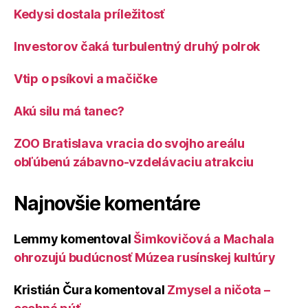
Kedysi dostala príležitosť
Investorov čaká turbulentný druhý polrok
Vtip o psíkovi a mačičke
Akú silu má tanec?
ZOO Bratislava vracia do svojho areálu
obľúbenú zábavno-vzdelávaciu atrakciu
Najnovšie komentáre
Lemmy
komentoval
Šimkovičová a Machala
ohrozujú budúcnosť Múzea rusínskej kultúry
Kristián Čura
komentoval
Zmysel a ničota –