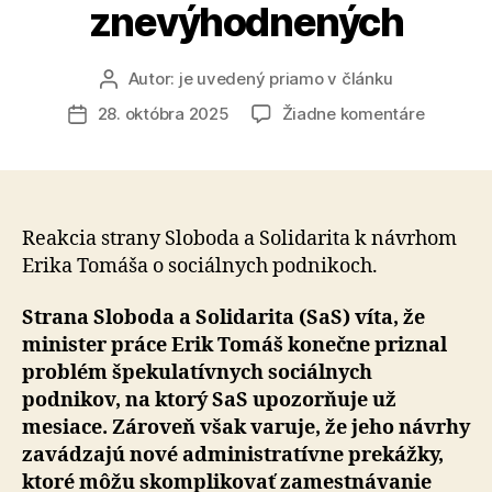
znevýhodnených
Autor:
je uvedený priamo v článku
Autor
článku
na
28. októbra 2025
Žiadne komentáre
Dátum
Minister
článku
Tomáš
kopíruje
naše
návrhy
Reakcia strany Sloboda a Solidarita k návrhom
pri
Erika Tomáša o sociálnych podnikoch.
sociálny
podnikoc
Strana Sloboda a Solidarita (SaS) víta, že
no
minister práce Erik Tomáš konečne priznal
zároveň
problém špe­ku­la­tív­nych sociálnych
pridáva
podnikov, na ktorý SaS upozorňuje už
byrokrac
mesiace. Zároveň však varuje, že jeho návrhy
a
ohrozuje
za­vá­dza­jú nové administratívne prekážky,
zdravot
ktoré môžu skom­pli­ko­vať zamestnávanie