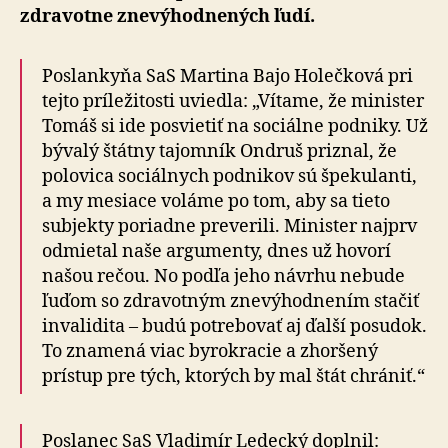
znevýho
zdravotne zne­vý­hod­ne­ných ľudí.
Poslankyňa SaS Martina Bajo Holečková pri
tejto príležitosti uviedla: „Vítame, že minister
Tomáš si ide posvietiť na sociálne podniky. Už
bývalý štátny ta­jom­ník Ondruš priznal, že
polovica sociálnych podnikov sú špekulanti,
a my mesiace voláme po tom, aby sa tieto
subjekty poriadne preverili. Minister najprv
odmietal naše argumenty, dnes už hovorí
našou rečou. No podľa jeho návrhu nebude
ľuďom so zdravotným zne­vý­hod­ne­ním stačiť
invalidita – budú potrebovať aj ďalší po­su­dok.
To znamená viac byrokracie a zhoršený
prístup pre tých, ktorých by mal štát chrániť.“
Poslanec SaS Vladimír Ledecký doplnil: