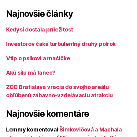
Najnovšie články
Kedysi dostala príležitosť
Investorov čaká turbulentný druhý polrok
Vtip o psíkovi a mačičke
Akú silu má tanec?
ZOO Bratislava vracia do svojho areálu
obľúbenú zábavno-vzdelávaciu atrakciu
Najnovšie komentáre
Lemmy
komentoval
Šimkovičová a Machala