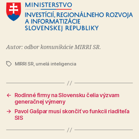
Autor: odbor komunikácie MIRRI SR.
MIRRI SR
,
umelá inteligencia
Značky
←
Rodinné firmy na Slovensku čelia výzvam
generačnej výmeny
→
Pavol Gašpar musí skončiť vo funkcii riaditeľa
SIS