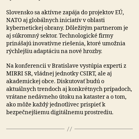
Slovensko sa aktívne zapája do projektov EÚ,
NATO aj globálnych iniciatív v oblasti
kybernetickej obrany. Dôležitým partnerom je
aj súkromný sektor. Tech­no­lo­gic­ké firmy
prinášajú inovatívne riešenia, ktoré umožnia
rýchlejšiu adaptáciu na nové hrozby.
Na konferencii v Bratislave vystúpia experti z
MIRRI SR, vládnej jednotky CSIRT, ale aj
akademickej obce. Dis­ku­to­vať budú o
aktuálnych trendoch aj konkrétnych prí­pa­doch,
vrátane nedávneho útoku na kataster a o tom,
ako môže každý jednotlivec prispieť k
bezpečnejšiemu di­gi­tál­ne­mu prostrediu.