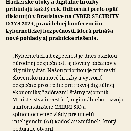
Hackerské útoky a digitálne hrozby
pribúdajú každý rok. Odborníci preto opäť
diskutujú v Bratislave na CYBER SECURITY
DAYS 2025, pravidelnej konferencii o
kybernetickej bezpečnosti, ktorá prináša
nové pohľady aj praktické riešenia.
„Kybernetická bezpečnosť je dnes otázkou
národnej bezpečnosti aj dôvery občanov v
digitálny štát. Našou prioritou je pripraviť
Slovensko na nové hrozby a vytvoriť
bezpečné prostredie pre rozvoj digitálnej
ekonomiky,“ zdôraznil štátny tajomník
Ministerstva investícií, regionálneho rozvoja
a informatizácie (MIRRI SR) a
splnomocnenec vlády pre umelú
inteligenciu (AI) Radoslav Štefánek, ktorý
podujatie otvoril.