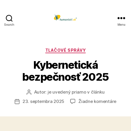
Search
Menu
Humanisti.sk
Kategórie
TLAČOVÉ SPRÁVY
Kybernetická
bezpečnosť 2025
Autor:
je uvedený priamo v článku
Autor
článku
na
23. septembra 2025
Žiadne komentáre
Dátum
Kybern
článku
bezpeč
2025