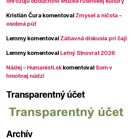
ohrozujú budúcnosť Múzea rusínskej kultúry
Kristián Čura
komentoval
Zmysel a ničota –
osobná púť
Lemmy
komentoval
Zábavná diskusia pri čaji
Lemmy
komentoval
Letný Slnovrat 2026
Nádej – Humanisti.sk
komentoval
Som v
hmotnej núdzi
Transparentný účet
Archív