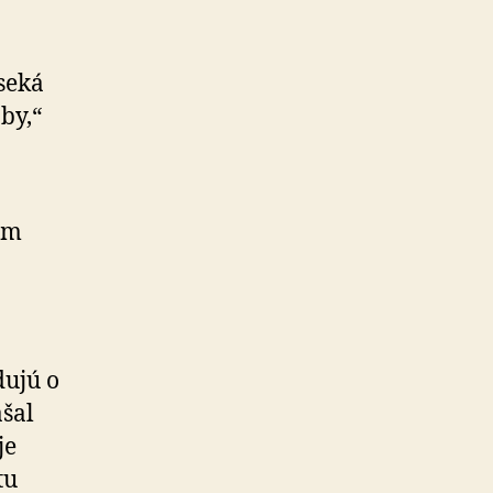
seká
by,“
om
dujú o
ášal
je
tu