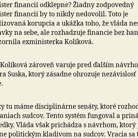
ster financií odklepne? Žiadny zodpovedný
ster financií by to nikdy nedovolil. Toto je
lizovaná korupcia a ukážka toho, že vláda ne
vky na sebe, ale rozhadzuje financie bez han
ornila exministerka Kolíková.
Kolíková zároveň varuje pred ďalším návrh
ra Suska, ktorý zásadne ohrozuje nezávislosť
e.
y tu máme disciplinárne senáty, ktoré rozho
aniach sudcov. Tento systém fungoval a prin
edky. Vláda však prichádza s návrhom, ktorý 
ne politickým kladivom na sudcov. Vracia sa 