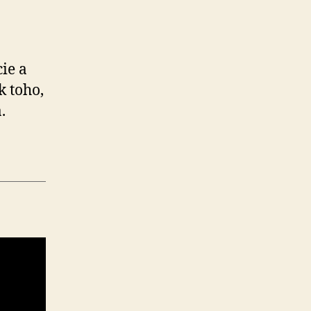
cie a
k toho,
.