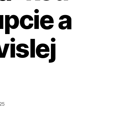
upcie a
islej
25