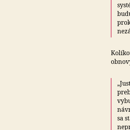
syst
budú
prok
nezá
Kolíko
obnov
„Jus
preb
vybu
návr
sa s
nepr