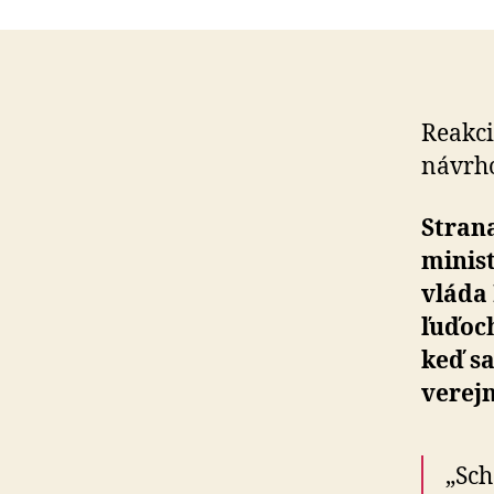
Reakci
návrho
Strana
minist
vláda 
ľuďoch
keď sa
verejn
„Sch