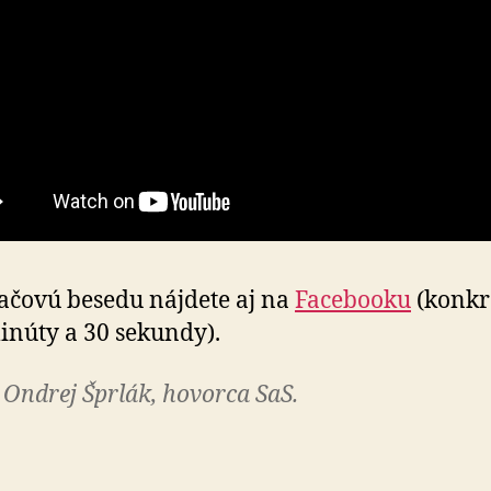
lačovú besedu nájdete aj na
Facebooku
(konkr
inúty a 30 sekundy).
 Ondrej Šprlák, hovorca SaS.