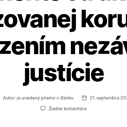
zovanej kor
zením nezáv
justície
Autor:
je uvedený priamo v článku
21. septembra 20
utor
Dátum
lánku
článku
na
Žiadne komentáre
Suskove
návrhy