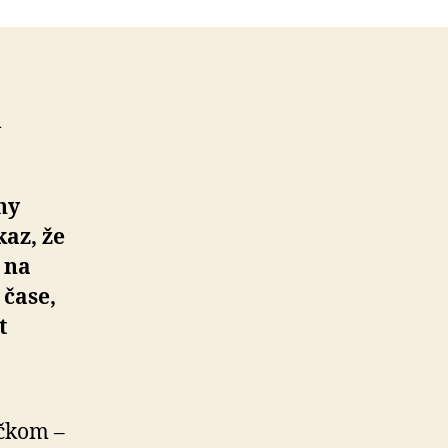
m
hy
kaz, že
 na
 čase,
t
čkom –