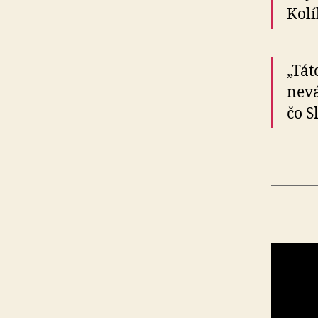
Kolí
„Tát
nevá
čo S