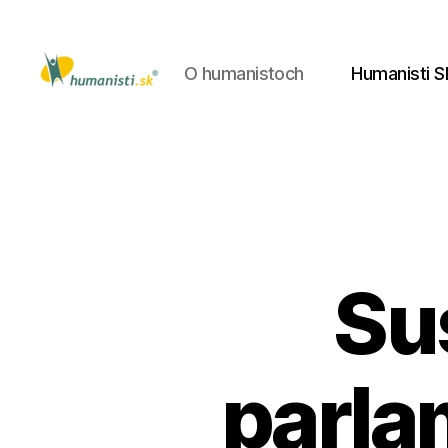
O humanistoch
Humanisti S
Humanisti.sk
Su
parla