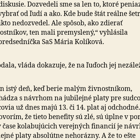
diskusie. Dozvedeli sme sa len to, ktoré penia
vybrať od ľudí a ako. Kde bude štát reálne šetri
ikto nedozvedel. Ale spôsob, ako zdierať
ostníkov, ten mali premyslený,“ vyhlásila
redsedníčka SaS Mária Kolíková.
dala, vláda dokazuje, že na ľuďoch jej nezálež
en istý deň, keď berie malým živnostníkom,
hádza s návrhom na jubilejné platy pre sudco
ovia už dnes majú 13. či 14. plat aj odchodné.
vorím, že tieto benefity sú zlé, sú úplne v po
v čase kolabujúcich verejných financií je náv
lejné platy absolútne nehorázny. A že to ešte