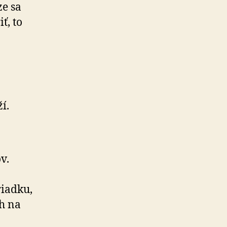
ze sa
ť, to
í.
v.
riadku,
rh na