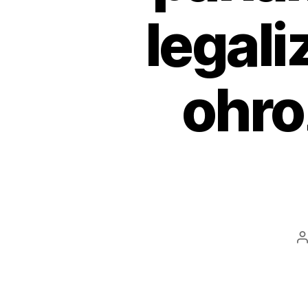
legali
ohro
A
č