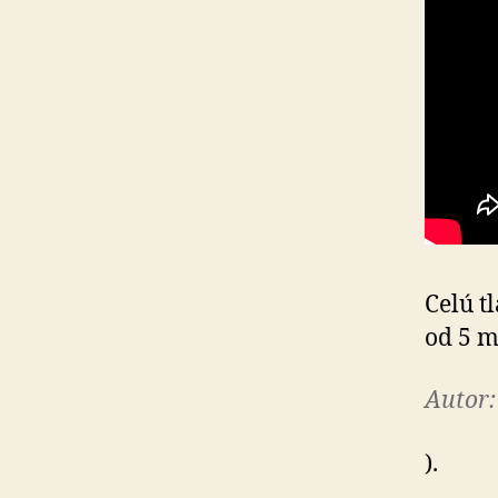
Celú t
od 5 m
Autor:
).