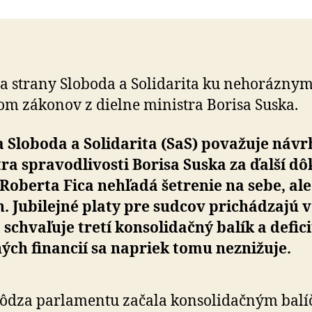
v
parlamente
sú
ukážkou
legalizovanej
a strany Sloboda a Solidarita ku nehorázny
korupcie
m zákonov z dielne ministra Borisa Suska.
a
ohrozením
nezávislej
 Sloboda a Solidarita (SaS) považuje návr
justície
ra spravodlivosti Borisa Suska za ďalší dô
Roberta Fica nehľadá šetrenie na sebe, ale
. Jubilejné platy pre sudcov prichádzajú v
 schvaľuje tretí konsolidačný balík a defici
ých financií sa napriek tomu neznižuje.
ôdza parlamentu začala konsolidačným balí