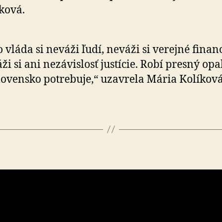
ková.
o vláda si neváži ľudí, neváži si verejné finan
ži si ani nezávislosť justície. Robí presný opa
lovensko potrebuje,“ uzavrela Mária Kolíková