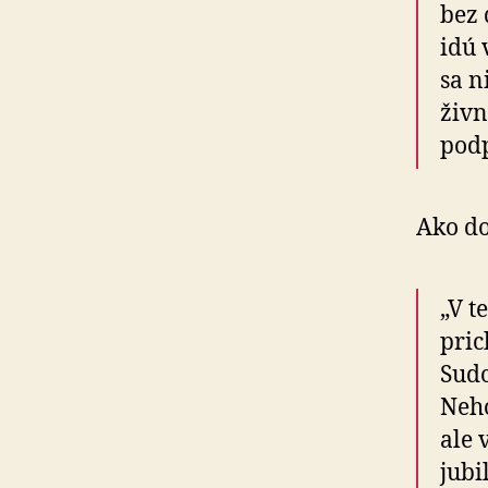
bez 
idú 
sa n
živn
podp
Ako do
„V t
pric
Sudc
Neho
ale 
jubi