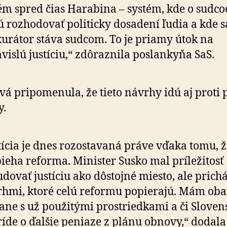
ém spred čias Harabina – systém, kde o sudco
 rozhodovať politicky dosadení ľudia a kde s
urátor stáva sudcom. To je priamy útok na
vislú justíciu,“ zdôraznila poslankyňa SaS.
vá pripomenula, že tieto návrhy idú aj proti 
y.
tícia je dnes rozostavaná práve vďaka tomu, ž
ieha reforma. Minister Susko mal príležitosť
dovať justíciu ako dôstojné miesto, ale prich
hmi, ktoré celú reformu popierajú. Mám oba
tane s už použitými prostriedkami a či Sloven
íde o ďalšie peniaze z plánu obnovy,“ dodala