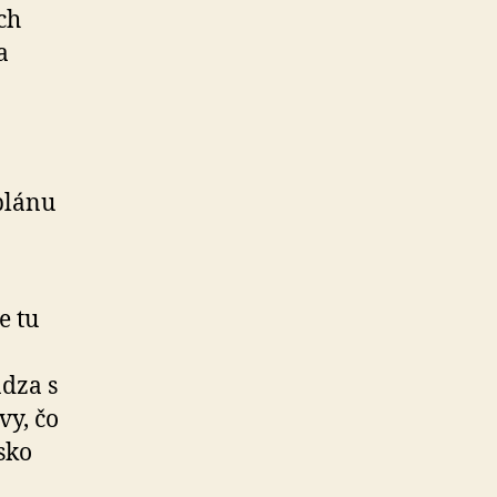
ch
a
plánu
e tu
ádza s
vy, čo
sko