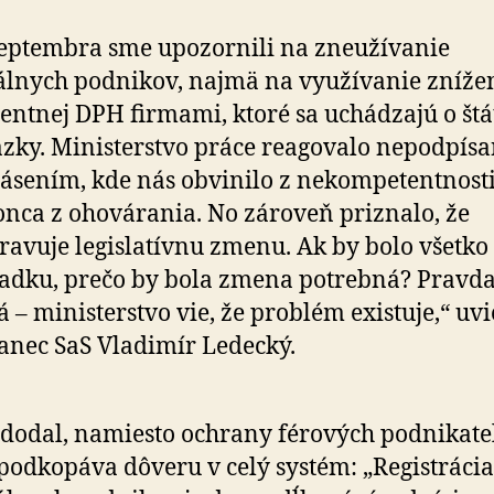
septembra sme upozornili na zneužívanie
álnych podnikov, najmä na využívanie znížen
entnej DPH firmami, ktoré sa uchádzajú o št
zky. Ministerstvo práce reagovalo nepodpí
ásením, kde nás obvinilo z nekompetentnosti 
nca z ohovárania. No zároveň priznalo, že
ravuje legislatívnu zmenu. Ak by bolo všetko
adku, prečo by bola zmena potrebná? Pravda
á – ministerstvo vie, že problém existuje,“ uv
anec SaS Vladimír Ledecký.
dodal, namiesto ochrany férových podnikate
 podkopáva dôveru v celý systém: „Registrácia