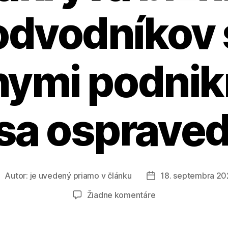
odvodníkov 
nymi podnik
sa ospraved
Autor:
je uvedený priamo v článku
18. septembra 2
utor
Dátum
lánku
článku
na
Žiadne komentáre
Minister
Erik