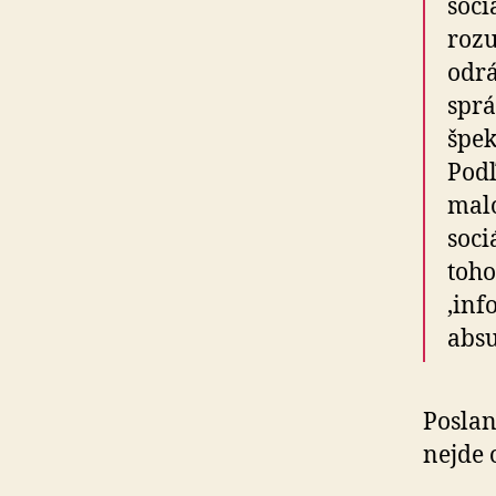
soci
rozu
odrá
sprá
špek
Podľ
malo
soci
toho
‚inf
absu
Poslan
nejde 