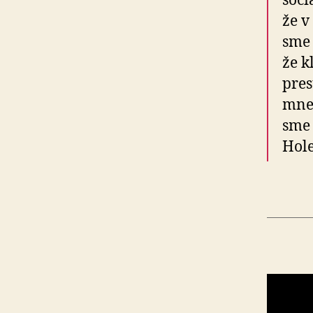
soci
že v
sme 
že k
pres
mne 
sme 
Hole