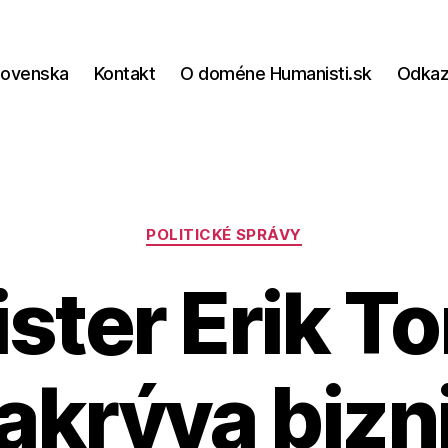
lovenska
Kontakt
O doméne Humanisti.sk
Odka
Kategórie
POLITICKÉ SPRÁVY
ister Erik T
akrýva bizn