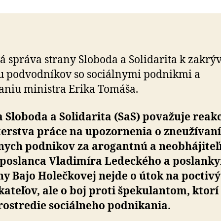
Tomáš
zakrýva
biznis
podvodníkov
so
á správa strany Sloboda a Solidarita k zakrý
sociálnymi
u podvodníkov so sociálnymi podnikmi a
podnikmi,
mal
niu ministra Erika Tomáša.
by
sa
 Sloboda a Solidarita (SaS) považuje reak
ospravedlniť
terstva práce na upozornenia o zneužívaní
lnych podnikov za arogantnú a neobhájiteľ
 poslanca Vladimíra Ledeckého a poslank
y Bajo Holečkovej nejde o útok na poctiv
ateľov, ale o boj proti špekulantom, ktorí
rostredie sociálneho podnikania.