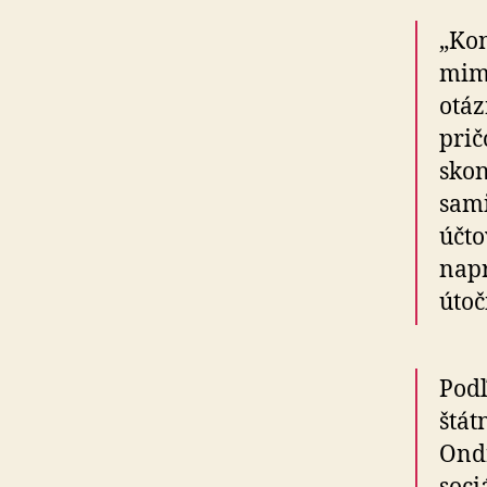
„Kon
mimo
otáz
prič
skon
sami
účto
napr
útoč
Podľ
štát
Ondr