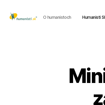
O humanistoch
Humanisti S
Humanisti.sk
Min
z