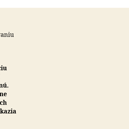
vaniu
ciu
nú.
yne
ých
 kazia