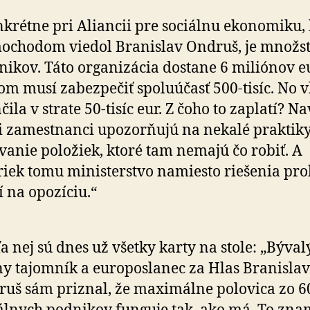
krétne pri Aliancii pre sociálnu ekonomiku,
chodom viedol Branislav Ondruš, je množs
nikov. Táto organizácia dostane 6 miliónov eu
om musí zabezpečiť spoluúčasť 500-tisíc. No v
čila v strate 50-tisíc eur. Z čoho to zaplatí? Na
 zamestnanci upozorňujú na nekalé praktiky
vanie položiek, ktoré tam nemajú čo robiť. A
iek tomu ministerstvo namiesto riešenia pr
í na opozíciu.“
a nej sú dnes už všetky karty na stole: „Býval
ny tajomník a europoslanec za Hlas Branislav
uš sám priznal, že maximálne polovica zo 6