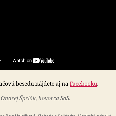
lačovú besedu nájdete aj na
Facebooku
.
 Ondrej Šprlák, hovorca SaS.