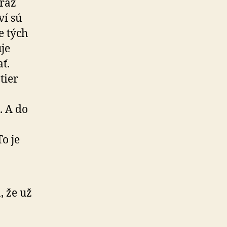
eraz
ví sú
e tých
je
ť.
tier
. A do
o je
, že už