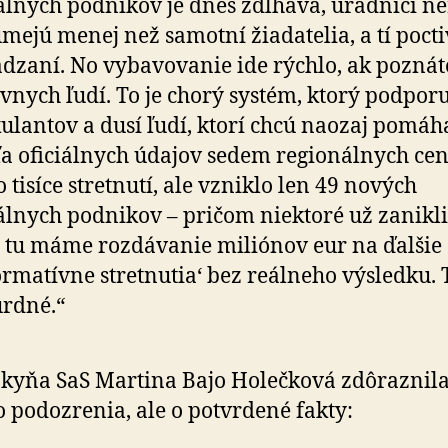
álnych podnikov je dnes zdĺhavá, úradníci n
mejú menej než samotní žiadatelia, a tí pocti
dzaní. No vybavovanie ide rýchlo, ak poznát
vnych ľudí. To je chorý systém, ktorý podporu
ulantov a dusí ľudí, ktorí chcú naozaj pomáha
a oficiálnych údajov sedem regionálnych cen
 tisíce stretnutí, ale vzniklo len 49 nových
álnych podnikov – pričom niektoré už zanikli
 tu máme rozdávanie miliónov eur na ďalšie
ormatívne stretnutia‘ bez reálneho výsledku. T
rdné.“
kyňa SaS Martina Bajo Holečková zdôraznila
o podozrenia, ale o potvrdené fakty: