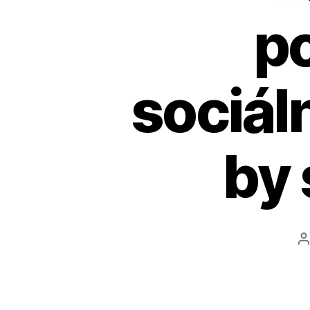
p
sociál
by 
A
č