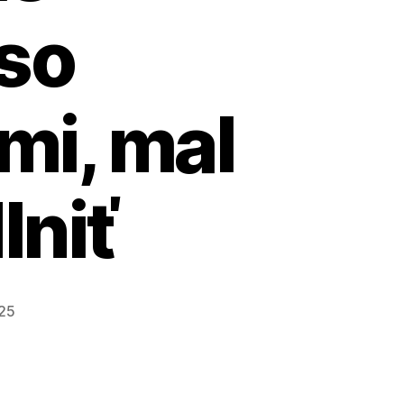
so
mi, mal
lniť
025