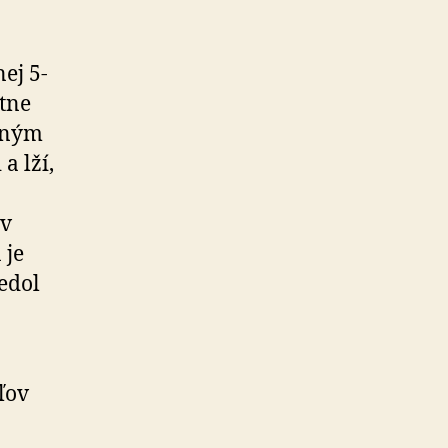
ej 5-
átne
saným
a lží,
 v
 je
iedol
ľov