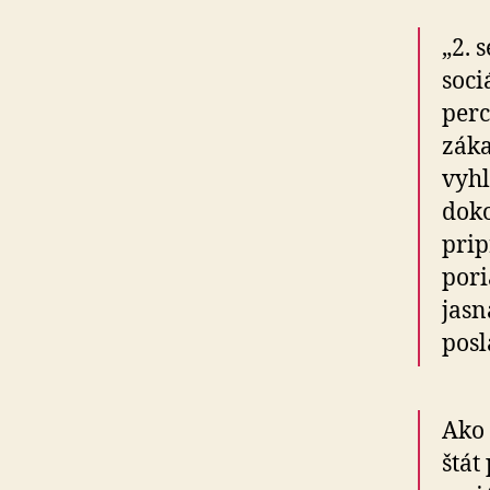
„2. 
soci
perc
záka
vyhl
doko
prip
pori
jasn
posl
Ako 
štát