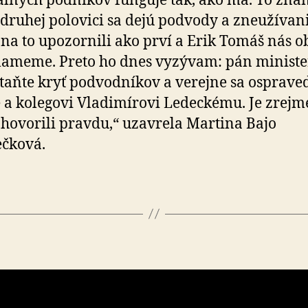
álnych podnikov funguje tak, ako má. To zna
 druhej polovici sa dejú podvody a zneužívan
na to upozornili ako prví a Erik Tomáš nás ob
lameme. Preto ho dnes vyzývam: pán ministe
taňte kryť podvodníkov a verejne sa osprave
a kolegovi Vladimírovi Ledeckému. Je zrejmé
hovorili pravdu,“ uzavrela Martina Bajo
čková.