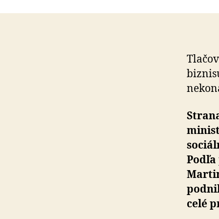
Tlačov
biznis
nekona
Strana
minis
sociá
Podľa
Martin
podnik
celé p