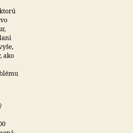
 ktorú
tvo
r,
lani
vyše,
, ako
oblému
ý
00