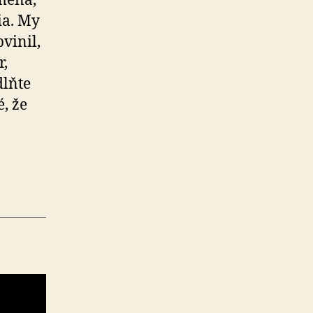
mená,
ia. My
vinil,
r,
dlňte
, že