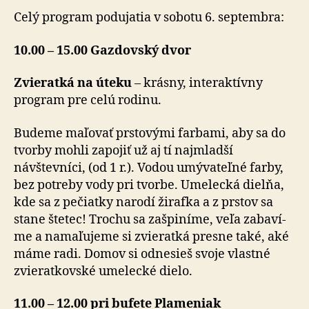
Celý program podujatia v sobotu 6. septembra:
10.00 – 15.00 Gazdovský dvor
Zvieratká na úteku
– krásny, interaktívny
program pre celú rodinu.
Budeme maľovať prstovými farbami, aby sa do
tvorby mohli zapojiť už aj tí najmladší
návštevníci, (od 1 r.). Vodou umývateľné farby,
bez potreby vody pri tvorbe. Umelecká dielňa,
kde sa z pečiatky narodí žirafka a z prstov sa
stane štetec! Trochu sa zašpiníme, veľa za­ba­ví­
me a namaľujeme si zvieratká presne také, aké
máme radi. Domov si odnesieš svoje vlastné
zvieratkovské umelecké dielo.
11.00 – 12.00 pri bufete Plameniak