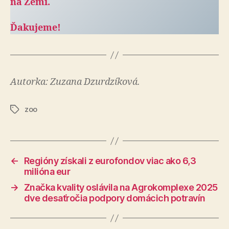
na Zemi.
Ďakujeme!
Autorka: Zuzana Dzurdzíková.
zoo
Značky
←
Regióny získali z eurofondov viac ako 6,3
milióna eur
→
Značka kvality oslávila na Agrokomplexe 2025
dve desaťročia podpory domácich potravín