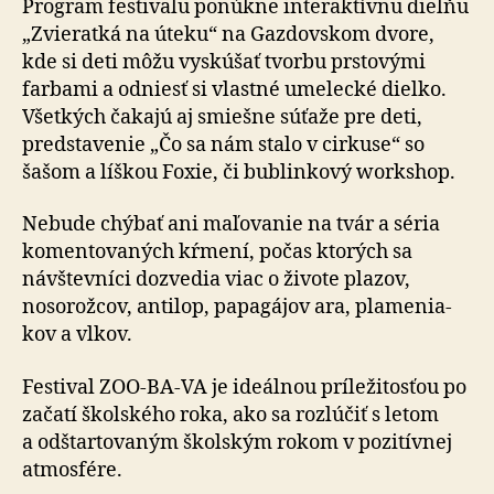
Program festivalu ponúkne interaktívnu dielňu
„Zvieratká na úteku“ na Gazdovskom dvore,
kde si deti môžu vyskúšať tvorbu prstovými
farbami a odniesť si vlastné umelecké dielko.
Všetkých čakajú aj smiešne súťaže pre deti,
predstavenie „Čo sa nám stalo v cirkuse“ so
šašom a líškou Foxie, či bublinkový workshop.
Nebude chýbať ani maľovanie na tvár a séria
ko­men­to­va­ných kŕmení, počas ktorých sa
návštevníci dozvedia viac o živote plazov,
nosorožcov, antilop, papagájov ara, pla­me­nia­
kov a vlkov.
Festival ZOO-BA-VA je ideálnou príležitosťou po
začatí školského roka, ako sa rozlúčiť s letom
a odštartovaným školským rokom v pozitívnej
atmosfére.