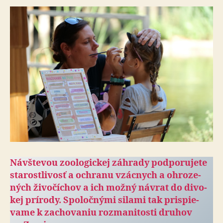
Návštevou zoologickej záhrady pod­po­ru­je­te
sta­rostli­vosť a och­ranu vzácnych a ohro­ze­
ných ži­vo­čí­chov a ich možný návrat do di­vo­
kej prí­rody. Spo­loč­nými silami tak prispie­
vame k za­cho­va­niu roz­ma­ni­tosti druhov