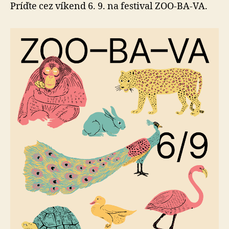
zábava
Príďte cez víkend 6. 9. na festival ZOO-BA-VA.
v
zoo
nekonč