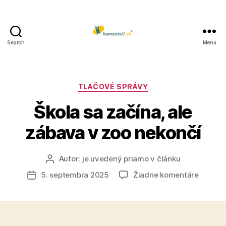
Search
Menu
Humanisti.sk
Kategórie
TLAČOVÉ SPRÁVY
Škola sa začína, ale
zábava v zoo nekončí
Autor:
je uvedený priamo v článku
Autor
článku
na
5. septembra 2025
Žiadne komentáre
Dátum
Škola
článku
sa
začína,
ale