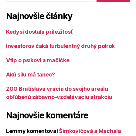
Najnovšie články
Kedysi dostala príležitosť
Investorov čaká turbulentný druhý polrok
Vtip o psíkovi a mačičke
Akú silu má tanec?
ZOO Bratislava vracia do svojho areálu
obľúbenú zábavno-vzdelávaciu atrakciu
Najnovšie komentáre
Lemmy
komentoval
Šimkovičová a Machala