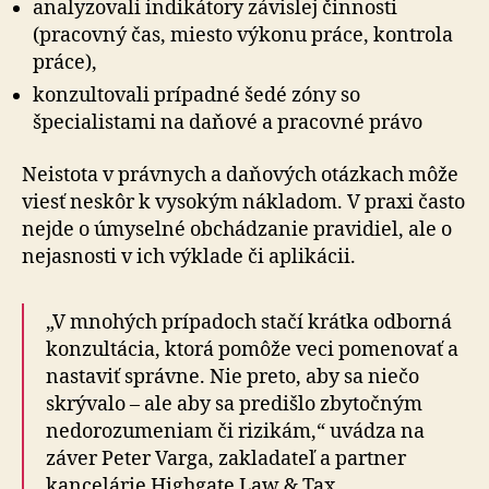
analyzovali indikátory závislej činnosti
(pracovný čas, miesto výkonu práce, kontrola
práce),
konzultovali prípadné šedé zóny so
špecialistami na daňové a pracovné právo
Neistota v právnych a daňových otázkach môže
viesť neskôr k vysokým nákladom. V praxi často
nejde o úmyselné obchádzanie pravidiel, ale o
nejasnosti v ich výklade či aplikácii.
„V mnohých prípadoch stačí krátka od­bor­ná
kon­zul­tá­cia, ktorá pomôže veci pomenovať a
nastaviť správne. Nie preto, aby sa niečo
skrývalo – ale aby sa predišlo zbytočným
nedorozumeniam či rizikám,“ uvádza na
záver Peter Varga, zakladateľ a partner
kancelárie Highgate Law & Tax.