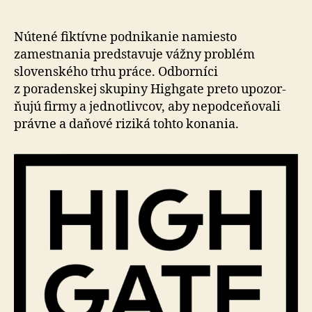
na
riziká
fiktívny
Nútené fiktívne podnikanie namiesto
živností
zamestnania predstavuje vážny problém
–
slovenského trhu práce. Odborníci
švarc
z poradenskej skupiny Highgate preto upo­zor­
systém
ňu­jú firmy a jednotlivcov, aby nepodceňovali
právne a daňové riziká tohto konania.