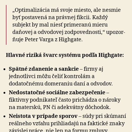
„Optimalizácia má svoje miesto, ale nesmie
byť po­sta­ve­ná na právnej fikcii. Každý
subjekt by mal niesť pri­me­ra­nú mieru
daňovej a odvodovej zodpovednosti,“ upo­zor­
ňu­je Peter Varga z Highgate.
Hlavné riziká švarc systému podľa Highgate:
Spätné zdanenie a sankcie
– firmy aj
jednotlivci môžu čeliť kontrolám a
dodatočnému domeraniu daní a od­vo­dov.
Nedostatočné sociálne zabezpečenie
–
fiktívny pod­ni­ka­teľ často prichádza o nároky
na materskú, PN či adek­vát­ny dôchodok.
Neistota v prípade sporov
– súdy pri skú­ma­ní
re­ál­ne­ho vzťahu prihliadajú na faktické znaky
závislej práce, nie len na formu zmluvy.