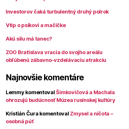
Investorov čaká turbulentný druhý polrok
Vtip o psíkovi a mačičke
Akú silu má tanec?
ZOO Bratislava vracia do svojho areálu
obľúbenú zábavno-vzdelávaciu atrakciu
Najnovšie komentáre
Lemmy
komentoval
Šimkovičová a Machala
ohrozujú budúcnosť Múzea rusínskej kultúry
Kristián Čura
komentoval
Zmysel a ničota –
osobná púť