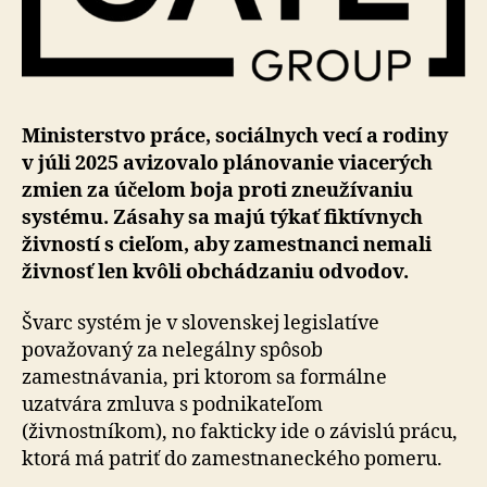
Ministerstvo práce, sociálnych vecí a rodiny
v júli 2025 avizovalo plánovanie viacerých
zmien za účelom boja proti zneužívaniu
systému. Zásahy sa majú týkať fiktívnych
živností s cieľom, aby zamestnanci nemali
živnosť len kvôli obchádzaniu odvodov.
Švarc systém je v slovenskej legislatíve
považovaný za nelegálny spôsob
zamestnávania, pri ktorom sa formálne
uzatvára zmluva s podnikateľom
(živnostníkom), no fak­tic­ky ide o závislú prácu,
ktorá má patriť do za­mes­tna­nec­ké­ho pomeru.