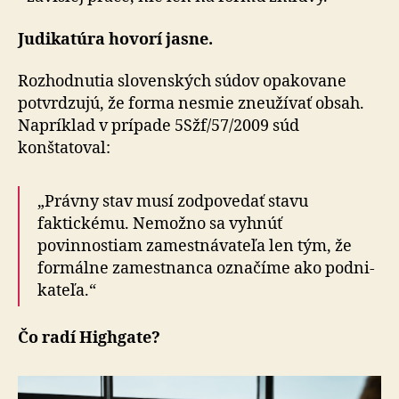
Judikatúra hovorí jasne.
Rozhodnutia slovenských súdov opakovane
potvrdzujú, že forma nesmie zneužívať obsah.
Napríklad v prípade 5Sžf/57/2009 súd
konštatoval:
„Právny stav musí zodpovedať stavu
faktickému. Ne­mož­no sa vyhnúť
povinnostiam zamestnávateľa len tým, že
formálne zamestnanca označíme ako pod­ni­
ka­te­ľa.“
Čo radí Highgate?