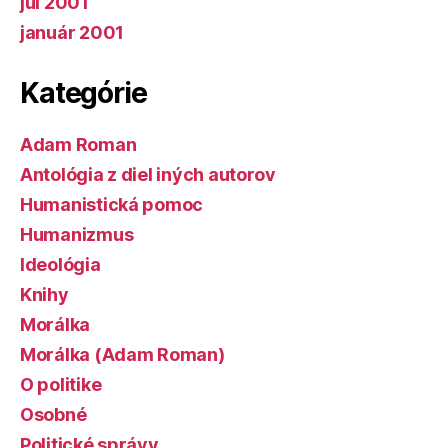
júl 2001
január 2001
Kategórie
Adam Roman
Antológia z diel iných autorov
Humanistická pomoc
Humanizmus
Ideológia
Knihy
Morálka
Morálka (Adam Roman)
O politike
Osobné
Politické správy