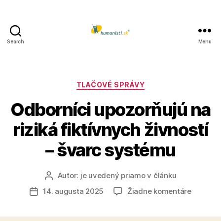
Search
Menu
Humanisti.sk
Kategórie
TLAČOVÉ SPRÁVY
Odborníci upozorňujú na
riziká fiktívnych živností
– švarc systému
Autor:
je uvedený priamo v článku
Autor
článku
na
14. augusta 2025
Žiadne komentáre
Dátum
Odborní
článku
upozorň