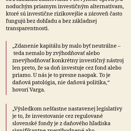
no­du­chým priamym investičným alternatívam,
ktoré sú investične rizikovejšie a zároveň často
fungujú bez dohľadu a bez základnej
transparentnosti.
„Zdanenie kapitálu by malo byť neutrálne –
teda nemalo by zvýhodňovať alebo
znevýhodňovať konkrétny investičný nástroj
len preto, že sa doň investuje cez fond alebo
priamo. U nás je to presne naopak. To je
daňová patológia, nie daňová politika,“
hovorí Varga.
„Výsledkom nešťastne nastavenej legislatívy
je to, že investovanie cez regulované
slovenské fondy je z daňového hľadiska
signifikantne znevýhodnené ako