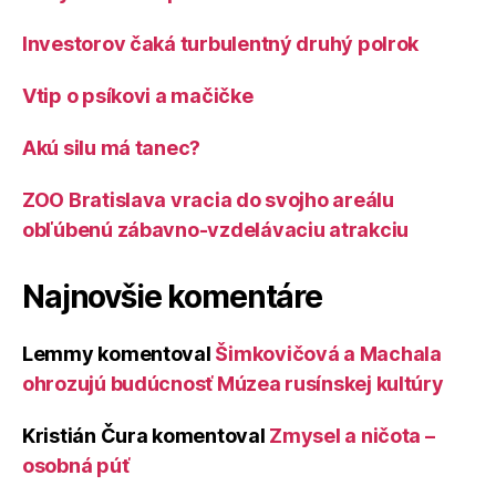
Investorov čaká turbulentný druhý polrok
Vtip o psíkovi a mačičke
Akú silu má tanec?
ZOO Bratislava vracia do svojho areálu
obľúbenú zábavno-vzdelávaciu atrakciu
Najnovšie komentáre
Lemmy
komentoval
Šimkovičová a Machala
ohrozujú budúcnosť Múzea rusínskej kultúry
Kristián Čura
komentoval
Zmysel a ničota –
osobná púť