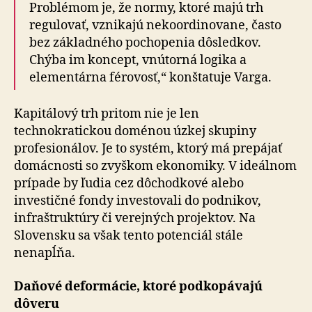
Problémom je, že normy, ktoré majú trh
regulovať, vznikajú ne­ko­or­di­no­va­ne, často
bez základného pochopenia dôsledkov.
Chýba im koncept, vnútorná logika a
elementárna férovosť,“ konštatuje Varga.
Kapitálový trh pritom nie je len
technokratickou doménou úzkej skupiny
profesionálov. Je to systém, ktorý má prepájať
domácnosti so zvyškom ekonomiky. V ide­ál­nom
prípade by ľudia cez dôchodkové alebo
investičné fondy investovali do podnikov,
infraštruktúry či ve­rej­ných projektov. Na
Slovensku sa však tento potenciál stále
nenapĺňa.
Daňové deformácie, ktoré podkopávajú
dôveru