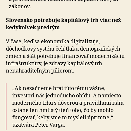
zákonov.
Slovensko potrebuje kapitálový trh viac než
kedykoľvek predtým
V čase, keď sa ekonomika digitalizuje,
dôchodkový systém čelí tlaku demografických
zmien a štát potrebuje financovať modernizáciu
infraštruktúry, je zdravý kapitálový trh
nenahraditeľným pilierom.
„Ak nezačneme brať túto tému vážne,
investori nás jednoducho obídu. A namiesto
moderného trhu s dô­ve­rou a pravidlami nám
ostane len hmlistý tieň toho, čo by mohlo
fungovať, keby sme to mysleli úprimne,“
uzatvára Peter Varga.