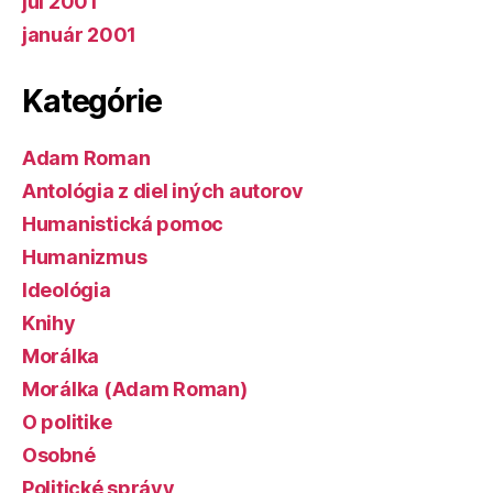
júl 2001
január 2001
Kategórie
Adam Roman
Antológia z diel iných autorov
Humanistická pomoc
Humanizmus
Ideológia
Knihy
Morálka
Morálka (Adam Roman)
O politike
Osobné
Politické správy