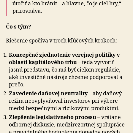
útočiť a kto brániť – a hlavne, čo je cieľ hry,“
prirovnáva.
Čo s tým?
Riešenie spočíva v troch kľúčových krokoch:
Koncepčné zjednotenie verejnej politiky v
oblasti kapitálového trhu
– teda vytvoriť
jasnú predstavu, čo má byť cieľom regulácie,
aké investičné nástroje chceme podporovať a
prečo.
Zavedenie daňovej neutrality
– aby daňový
režim neovplyvňoval investorov pri výbere
medzi bezpečnými a rizikovými produktmi.
Zlepšenie legislatívneho procesu
– vrátane
odbornej diskusie, medzirezortnej spolupráce
a pravidelného hodnotenia dopadov nových