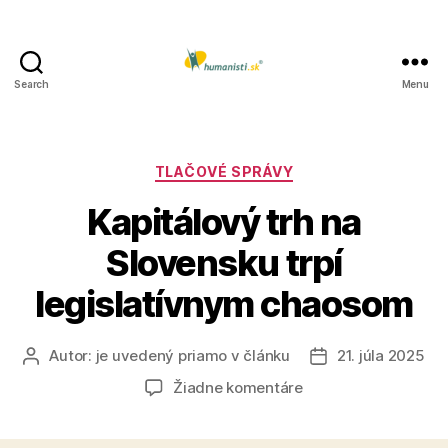
Search
Menu
Humanisti.sk
Kategórie
TLAČOVÉ SPRÁVY
Kapitálový trh na
Slovensku trpí
legislatívnym chaosom
Autor:
je uvedený priamo v článku
21. júla 2025
Autor
Dátum
článku
článku
na
Žiadne komentáre
Kapitálový
trh