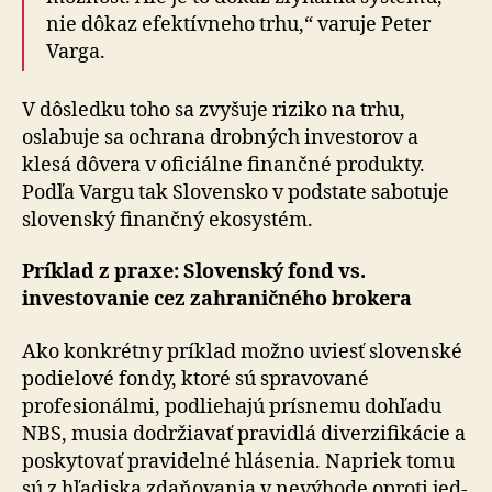
nie dôkaz efektívneho trhu,“ varuje Peter
Varga.
V dôsledku toho sa zvyšuje riziko na trhu,
oslabuje sa ochrana drobných investorov a
klesá dôvera v oficiálne finančné produkty.
Podľa Vargu tak Slovensko v podstate sabotuje
slovenský finančný ekosystém.
Príklad z praxe: Slovenský fond vs.
investovanie cez zahraničného brokera
Ako konkrétny príklad možno uviesť slovenské
podielové fondy, ktoré sú spravované
profesionálmi, podliehajú prísnemu dohľadu
NBS, musia dodržiavať pravidlá diverzifikácie a
poskytovať pravidelné hlásenia. Napriek tomu
sú z hľadiska zdaňovania v nevýhode oproti jed­