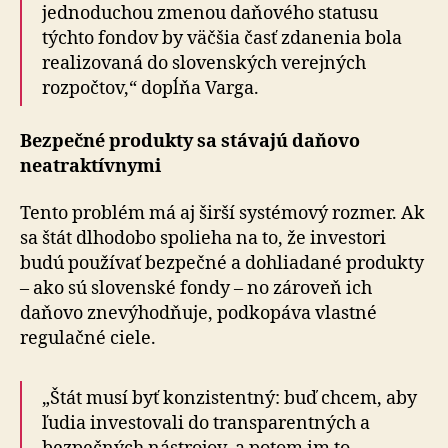
jednoduchou zmenou daňového statusu
týchto fondov by väčšia časť zdanenia bola
realizovaná do slovenských verejných
rozpočtov,“ dopĺňa Varga.
Bezpečné produkty sa stávajú daňovo
neatraktívnymi
Tento problém má aj širší systémový rozmer. Ak
sa štát dlhodobo spolieha na to, že investori
budú používať bez­peč­né a dohliadané produkty
– ako sú slovenské fondy – no zároveň ich
daňovo znevýhodňuje, podkopáva vlastné
regulačné ciele.
„Štát musí byť konzistentný: buď chcem, aby
ľudia investovali do transparentných a