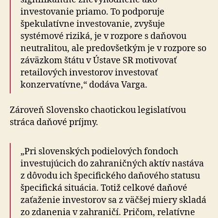
investovanie priamo. To podporuje
špekulatívne investovanie, zvyšuje
systémové riziká, je v rozpore s daňovou
neutralitou, ale predovšetkým je v rozpore so
záväzkom štátu v Ústave SR motivovať
retailových investorov investovať
konzervatívne,“ dodáva Varga.
Zároveň Slovensko chaotickou legislatívou
stráca daňové príjmy.
„Pri slovenských podielových fondoch
investujúcich do zahraničných aktív nastáva
z dôvodu ich špecifického daňového statusu
špecifická situácia. Totiž celkové daňové
zaťaženie investorov sa z väčšej miery skladá
zo zdanenia v zahraničí. Pričom, relatívne