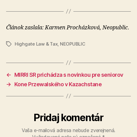
Článok zaslala: Karmen Procházková, Neopublic.
Highgate Law & Tax
,
NEOPUBLIC
Značky
←
MIRRI SR prichádza s novinkou pre seniorov
→
Kone Przewalského v Kazachstane
Pridaj komentár
Vaša e-mailová adresa nebude zverejnená.
Vyžadované polia sú označené
*