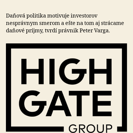
na
Slovensku
trpí
Daňová politika motivuje investorov
legislatívnym
nesprávnym sme­rom a ešte na tom aj strácame
chaosom
daňové príjmy, tvrdí právnik Peter Varga.