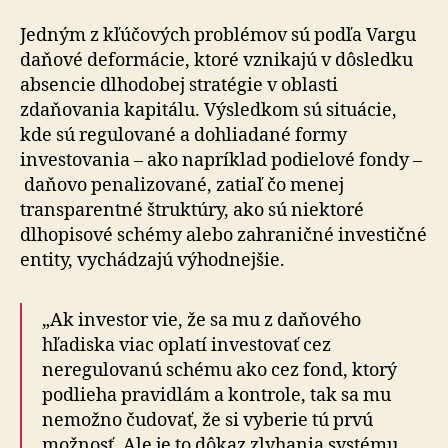
Jedným z kľúčových problémov sú podľa Vargu
daňové deformácie, ktoré vznikajú v dôsledku
absencie dlhodobej stratégie v oblasti
zdaňovania kapitálu. Výsledkom sú situácie,
kde sú regulované a dohliadané formy
investovania – ako napríklad podielové fondy –
daňovo penalizované, zatiaľ čo menej
transparentné štruktúry, ako sú niektoré
dlhopisové schémy alebo zahraničné investičné
entity, vychádzajú výhodnejšie.
„Ak investor vie, že sa mu z daňového
hľadiska viac oplatí investovať cez
neregulovanú schému ako cez fond, ktorý
podlieha pravidlám a kontrole, tak sa mu
nemožno čudovať, že si vyberie tú prvú
možnosť. Ale je to dôkaz zlyhania systému,