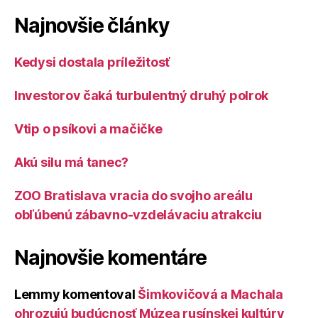
Najnovšie články
Kedysi dostala príležitosť
Investorov čaká turbulentný druhý polrok
Vtip o psíkovi a mačičke
Akú silu má tanec?
ZOO Bratislava vracia do svojho areálu
obľúbenú zábavno-vzdelávaciu atrakciu
Najnovšie komentáre
Lemmy
komentoval
Šimkovičová a Machala
ohrozujú budúcnosť Múzea rusínskej kultúry