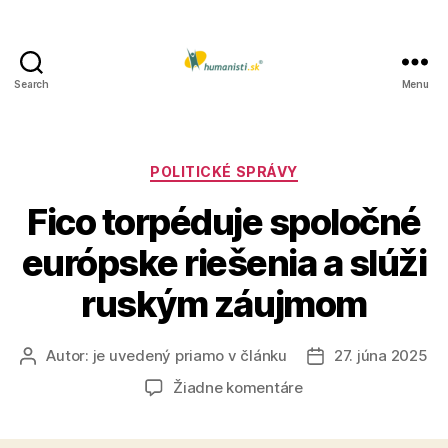
Search
Menu
Humanisti.sk
Kategórie
POLITICKÉ SPRÁVY
Fico torpéduje spoločné
európske riešenia a slúži
ruským záujmom
Autor:
je uvedený priamo v článku
27. júna 2025
Autor
Dátum
článku
článku
na
Žiadne komentáre
Fico
torpéduje