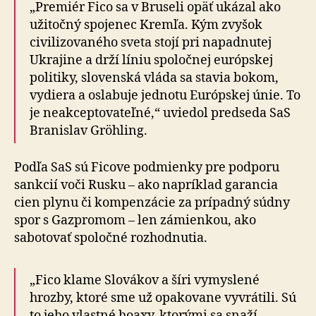
„Premiér Fico sa v Bruseli opäť ukázal ako
užitočný spojenec Kremľa. Kým zvyšok
civilizovaného sveta stojí pri napadnutej
Ukrajine a drží líniu spoločnej eu­róp­skej
politiky, slovenská vláda sa stavia bokom,
vydiera a oslabuje jednotu Európskej únie. To
je ne­ak­cep­to­va­teľ­né,“ uviedol predseda SaS
Branislav Gröhling.
Podľa SaS sú Ficove podmienky pre podporu
sankcií voči Rusku – ako napríklad garancia
cien plynu či kom­pen­zá­cie za prípadný súdny
spor s Gazpromom – len zá­mien­kou, ako
sabotovať spoločné rozhodnutia.
„Fico klame Slovákov a šíri vymyslené
hrozby, ktoré sme už opakovane vyvrátili. Sú
to jeho vlastné hoaxy, ktorými sa snaží