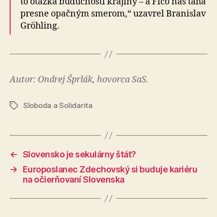
to otázka budúcnosti krajiny – a Fico nás ťahá
presne opačným smerom,“ uzavrel Branislav
Gröhling.
Autor: Ondrej Šprlák, hovorca SaS.
Sloboda a Solidarita
Značky
←
Slovensko je sekulárny štát?
→
Europoslanec Zdechovský si buduje kariéru
na očierňovaní Slovenska