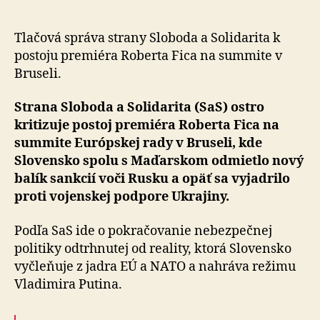
spoločné
európske
riešenia
Tlačová správa strany Sloboda a Solidarita k
a
postoju premiéra Roberta Fica na summite v
slúži
Bruseli.
ruským
záujmom
Strana Sloboda a Solidarita (SaS) ostro
kritizuje postoj premiéra Roberta Fica na
summite Európskej rady v Bruseli, kde
Slovensko spolu s Maďarskom odmietlo nový
balík sankcií voči Rusku a opäť sa vyjadrilo
proti vojenskej podpore Ukrajiny.
Podľa SaS ide o pokračovanie nebezpečnej
politiky odtrhnutej od reality, ktorá Slovensko
vyčleňuje z jadra EÚ a NATO a nahráva režimu
Vladimira Putina.